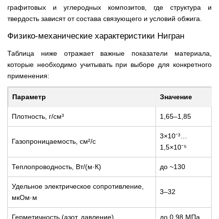
графитовых и углеродных композитов, где структура и
твердость зависят от состава связующего и условий обжига.
Физико‑механические характеристики Нигран
Таблица ниже отражает важные показатели материала,
которые необходимо учитывать при выборе для конкретного
применения:
Параметр
Значение
Плотность, г/см³
1,65–1,85
3×10⁻³…
Газопроницаемость, см²/с
1,5×10⁻⁵
Теплопроводность, Вт/(м·К)
до ~130
Удельное электрическое сопротивление,
3–32
мкОм·м
Герметичность (азот, давление)
до 0,98 МПа