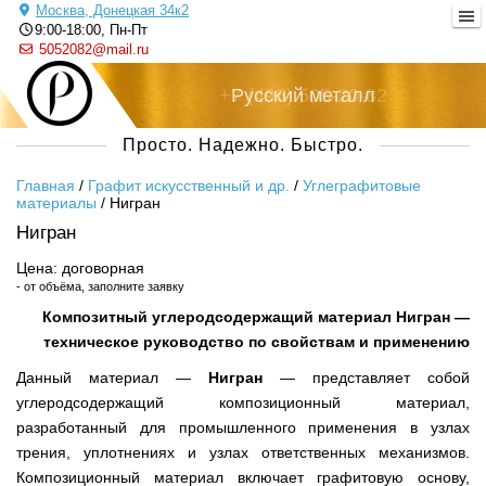
Москва, Донецкая 34к2
9:00-18:00, Пн-Пт
5052082@mail.ru
+7 (495) 505-20-82
Русский металл
Просто. Надежно. Быстро.
Главная
/
Графит искусственный и др.
/
Углеграфитовые
материалы
/
Нигран
Нигран
Цена: договорная
- от объёма, заполните заявку
Композитный углеродсодержащий материал Нигран —
техническое руководство по свойствам и применению
Данный материал —
Нигран
— представляет собой
углеродсодержащий композиционный материал,
разработанный для промышленного применения в узлах
трения, уплотнениях и узлах ответственных механизмов.
Композиционный материал включает графитовую основу,