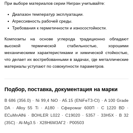
При выборе материалов серии Нигран учитывайте:
Диапазон температур эксплуатации.
Агрессивность рабочей среды.
Требования к герметичности и износостойкости.
Композиты на основе углерода традиционно обладают
высокой термической стабильностью, хорошими
механическими характеристиками и химической стойкостью,
что делает их востребованными в задачах, где металлические
материалы уступают по совокупности параметров.
Подбор, поставка, документация на марки
B 686 (356.0) · Ni 99,4 NiO · A5.15 (ENiFeT3-CI) · A 100 Grade
DA · Alloy 55 Ti · A180 · Сферомаг 600П · C 1220 BD ·
ECuMnAlNi · BOHLER L022 · C19020 · 5357 · 33Н5Х · B 32
(35C) · Al-Mg3.5 · Х28Н6М3АГ2 · P00503