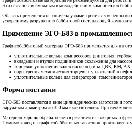
Графитобаббитовые материалы не рекомендуются для работы в 
Это связано с возможным взаимодействием компонентов бабби
Область применения ограничена узлами трения с умеренными 
ускоренному разрушению баббитовой составляющей композита
Применение ЭГО-Б83 в промышленнос
Графитобаббитовый материал ЭГО-Б83 применяется для изготов
уплотнительные кольца компрессоров (винтовых, турбок
вкладыши и втулки подшипников скольжения для насосо
торцевые уплотнения валов насосов (типа ЦВК, КМ, АХ 
пары трения механических торцевых уплотнений в нефтя
уплотнительные кольца для сепараторов, гомогенизаторо
Форма поставки
ЭГО-Б83 поставляется в виде цилиндрических заготовок и гот
наружным диаметром до 350 мм включительно. При необходимо
Материал хорошо обрабатывается резанием на токарных и фрезе
Помимо колец из графитобаббитовых заготовок производят вту