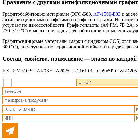
Сравнение с другими антифрикционными графи
Графитобаббитовые материалы (ЭГО-Б83,
АГ-1500-Б83
и анало
антифрикционными графитами и графитопластами. Непропитанн
уступает по износостойкости. Графитопласты (АФГМ, 7В-2А) о
250–310 °С) и менее пригодны для работы при повышенных уд
Графитосвинцовые материалы (марки с индексом СО5) отлича
300 °С), но уступают по коррозионной стойкости в ряде агресс
Состав, свойства, применение — знаем по каждой
F SUS Y 310 S · АК9Кс · A2025 · 3.2161.01 · CuSn5Pb · ZLD205A 