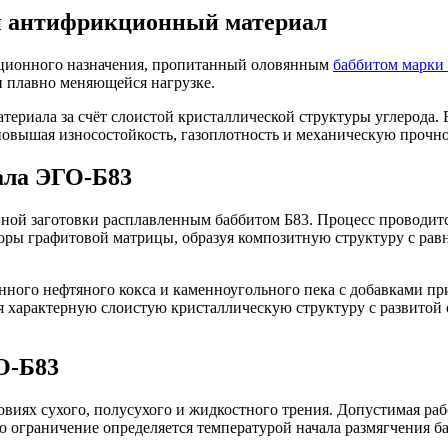
й антифрикционный материал
ционного назначения, пропитанный оловянным
баббитом марки
и плавно меняющейся нагрузке.
ериала за счёт слоистой кристаллической структуры углерода. Б
овышая износостойкость, газоплотность и механическую прочно
ала ЭГО-Б83
й заготовки расплавленным баббитом Б83. Процесс проводится 
оры графитовой матрицы, образуя композитную структуру с ра
ённого нефтяного кокса и каменноугольного пека с добавками пр
я характерную слоистую кристаллическую структуру с развитой
О-Б83
виях сухого, полусухого и жидкостного трения. Допустимая раб
о ограничение определяется температурой начала размягчения ба