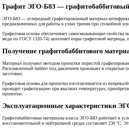
Графит ЭГО-Б83 — графитобаббитовы
ЭГО-Б83 — углеродный графитированный материал антифрик
предназначенных для работы в узлах трения при спокойной ил
Графитовая основа обеспечивает самосмазывающие свойства мат
меди по ГОСТ 1320-74) заполняет поры графитовой матрицы, п
Получение графитобаббитового матери
Материал получают методом пропитки пористой графитированно
Расплавленный баббит под давлением проникает в открытые п
заготовки.
Графитовая основа для пропитки изготавливается из непрокал
проходит графитизацию при высоких температурах, приобрета
пропитки.
Эксплуатационные характеристики ЭГ
Графитобаббитовые материалы класса ЭГО-Б83 работают в усло
восстановительной и нейтральной средах составляет 230 °С. Эт