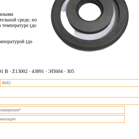
анными
ельной среде, но
 температуре (до
мпературой (до
1 B · Z13002 · 43891 · ЭП604 · 305