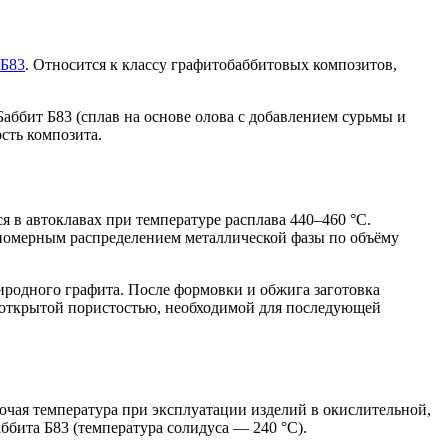
 Б83
. Относится к классу графитобаббитовых композитов,
аббит Б83 (сплав на основе олова с добавлением сурьмы и
сть композита.
в автоклавах при температуре расплава 440–460 °С.
вномерным распределением металлической фазы по объёму
иродного графита. После формовки и обжига заготовка
 открытой пористостью, необходимой для последующей
очая температура при эксплуатации изделий в окислительной,
ббита Б83 (температура солидуса — 240 °С).