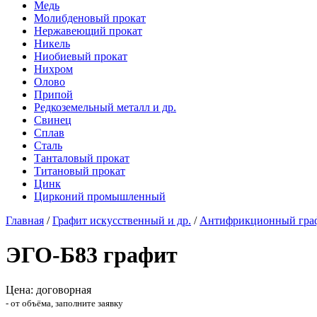
Медь
Молибденовый прокат
Нержавеющий прокат
Никель
Ниобиевый прокат
Нихром
Олово
Припой
Редкоземельный металл и др.
Свинец
Сплав
Сталь
Танталовый прокат
Титановый прокат
Цинк
Цирконий промышленный
Главная
/
Графит искусственный и др.
/
Антифрикционный гра
ЭГО-Б83 графит
Цена: договорная
- от объёма, заполните заявку