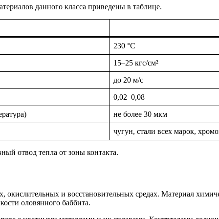
ериалов данного класса приведены в таблице.
230 °С
15–25 кгс/см²
до 20 м/с
0,02–0,08
ература)
не более 30 мкм
чугун, стали всех марок, хром
ный отвод тепла от зоны контакта.
х, окислительных и восстановительных средах. Материал химич
кости оловянного баббита.