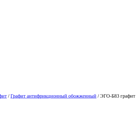
фит
/
Графит антифрикционный обожженный
/
ЭГО-Б83 графит