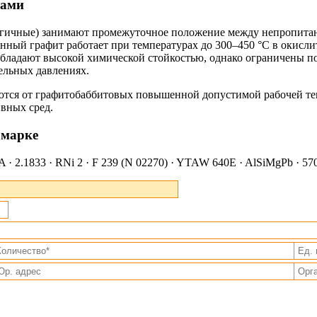
тами
гичные) занимают промежуточное положение между непропит
ый графит работает при температурах до 300–450 °С в окислит
бладают высокой химической стойкостью, однако ограничены по
ельных давлениях.
ются от графитобаббитовых повышенной допустимой рабочей те
ивных сред.
 марке
· 2.1833 · RNi 2 · F 239 (N 02270) · YTAW 640E · AlSiMgPb · 570