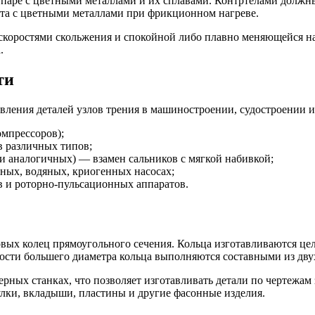
паре с цветными металлами и их сплавами. Контртелами должны
та с цветными металлами при фрикционном нагреве.
скоростями скольжения и спокойной либо плавно меняющейся на
.
ти
ления деталей узлов трения в машиностроении, судостроении и
омпрессоров);
в различных типов;
и аналогичных) — взамен сальников с мягкой набивкой;
ных, водяных, криогенных насосах;
в и роторно-пульсационных аппаратов.
овых колец прямоугольного сечения. Кольца изготавливаются це
сти большего диаметра кольца выполняются составными из двух
рных станках, что позволяет изготавливать детали по чертежам 
лки, вкладыши, пластины и другие фасонные изделия.