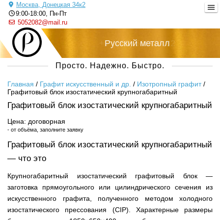
Москва, Донецкая 34к2
9:00-18:00, Пн-Пт
5052082@mail.ru
+7 (495) 505-20-82
Русский металл
Просто. Надежно. Быстро.
Главная
/
Графит искусственный и др.
/
Изотропный графит
/
Графитовый блок изостатический крупногабаритный
Графитовый блок изостатический крупногабаритный
Цена: договорная
- от объёма, заполните заявку
Графитовый блок изостатический крупногабаритный
— что это
Крупногабаритный изостатический графитовый блок —
заготовка прямоугольного или цилиндрического сечения из
искусственного графита, полученного методом холодного
изостатического прессования (CIP). Характерные размеры