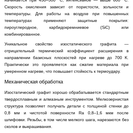
начинается при 450–500 °C, интенсивное — выше 600 °C.
Скорость окисления зависит от пористости, зольности и
температуры. Для работы на воздухе при повышенных
температурах применяют защитные покрытия:
пироуглеродное, карбидокремниевое (SiC) или
комбинированное.
Уникальное свойство изостатического графита —
отрицательный термический коэффициент расширения в
направлении базисных плоскостей при нагреве до 700 K.
Практически это проявляется как сжатие материала при
умеренном нагреве, что повышает стойкость к термоудару.
Механическая обработка
Изостатический графит хорошо обрабатывается стандартным
твердосплавным и алмазным инструментом. Мелкозернистая
структура позволяет получать детали с толщиной стенки до
0,8 мм и чистотой поверхности Ra 0,8–1,6 мкм после
шлифовки. Резьбы, в том числе мелкого шага, нарезаются без
сколов и выкрашивания.