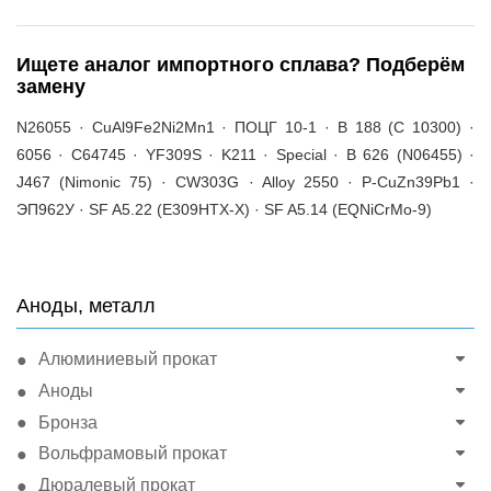
Ищете аналог импортного сплава? Подберём
замену
N26055 · CuAl9Fe2Ni2Mn1 · ПОЦГ 10-1 · B 188 (C 10300) ·
6056 · C64745 · YF309S · K211 · Special · B 626 (N06455) ·
J467 (Nimonic 75) · CW303G · Alloy 2550 · P-CuZn39Pb1 ·
ЭП962У · SF A5.22 (E309HTX-X) · SF A5.14 (EQNiCrMo-9)
Аноды, металл
Алюминиевый прокат
Аноды
Бронза
Вольфрамовый прокат
Дюралевый прокат