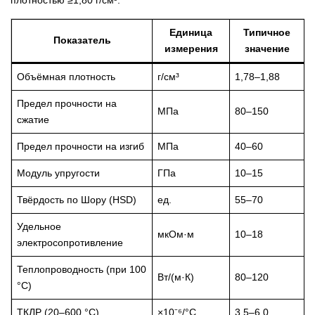
плотностью ≥1,80 г/см³.
Единица
Типичное
Показатель
измерения
значение
Объёмная плотность
г/см³
1,78–1,88
Предел прочности на
МПа
80–150
сжатие
Предел прочности на изгиб
МПа
40–60
Модуль упругости
ГПа
10–15
Твёрдость по Шору (HSD)
ед.
55–70
Удельное
мкОм·м
10–18
электросопротивление
Теплопроводность (при 100
Вт/(м·К)
80–120
°C)
ТКЛР (20–600 °C)
×10⁻⁶/°C
3,5–6,0