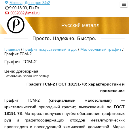
Москва, Донецкая 34к2
9:00-18:00, Пн-Пт
5052082@mail.ru
+7 (495) 505-20-82
Русский металл
Просто. Надежно. Быстро.
Главная
/
Графит искусственный и др.
/
Малозольный графит
/
Графит ГСМ-2
Графит ГСМ-2
Цена: договорная
- от объёма, заполните заявку
Графит ГСМ-2 ГОСТ 18191-78: характеристики и
применение
Графит ГСМ-2 (специальный малозольный) —
кристаллический природный графит, выпускаемый по
ГОСТ
18191-78
. Материал получают путём обогащения графитовых
руд и графитосодержащих отходов металлургических
производств с последующей химической доочисткой. Марка