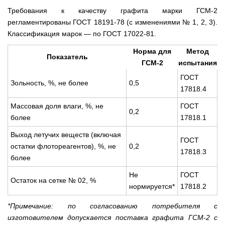
Требования к качеству графита марки ГСМ-2
регламентированы ГОСТ 18191-78 (с изменениями № 1, 2, 3).
Классификация марок — по ГОСТ 17022-81.
Норма для
Метод
Показатель
ГСМ-2
испытания
ГОСТ
Зольность, %, не более
0,5
17818.4
Массовая доля влаги, %, не
ГОСТ
0,2
более
17818.1
Выход летучих веществ (включая
ГОСТ
остатки флотореагентов), %, не
0,2
17818.3
более
Не
ГОСТ
Остаток на сетке № 02, %
нормируется*
17818.2
*Примечание: по согласованию потребителя с
изготовителем допускается поставка графита ГСМ-2 с