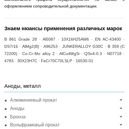
оформлением сопроводительной документации.
Знаем нюансы применения различных марок
B 861 Grade 28 · Al5087 · 10Х16Н25АМ6 · EN AC-43400 ·
DS7/16 · AlMg2(B) · A96253 · JUNKERALLOY G30C · B 359 (C
72200) · Co-Cr-Mo alloy 2 · AlCu4MgSi · QSn4-0.3 · N07718 ·
4783 · 30Х23Н7С · FeCr70C70LSLP · 16530-01
Аноды, металл
Алюминиевый прокат
Аноды
Бронза
Вольфрамовый прокат