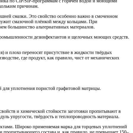
мойка по CIP/SIP-программам с горячей водой и моющими
скольким причинам.
ешней смазки. Это свойство особенно важно в смоченном
служит смазочной плёнкой между кольцами. При
 чем большинство альтернативных материалов.
промышленности дезинфектантов и щелочных моющих средств.
я) и плохо переносят присутствие в жидкости твёрдых
дстве, где продукт, как правило, чист от механических
й для уплотнения пористой графитовой матрицы.
свойств и химической стойкости заготовки пропитывают в
ль упругости, твёрдость и теплопроводность материала.
ктами. Широко применяемая марка для торцевых уплотнений
и пропитывающего состава и, как правило, не превышает 150–