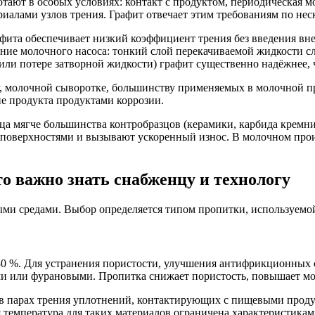
тают в особых условиях: контакт с продуктом, периодическая 
риалами узлов трения. Графит отвечает этим требованиям по не
афита обеспечивает низкий коэффициент трения без введения вн
ение молочного насоса: тонкий слой перекачиваемой жидкости 
 или потере затворной жидкости) графит существенно надёжнее,
у, молочной сыворотке, большинству применяемых в молочной 
ие продукта продуктами коррозии.
а мягче большинства контробразцов (керамики, карбида кремни
оверхностями и вызывают ускоренный износ. В молочном произво
 важно знать снабженцу и технологу
ыми средами. Выбор определяется типом пропитки, используемо
30 %. Для устранения пористости, улучшения антифрикционных 
или фурановыми. Пропитка снижает пористость, повышает моду
в парах трения уплотнений, контактирующих с пищевыми проду
температура для таких материалов ограничена характеристикам