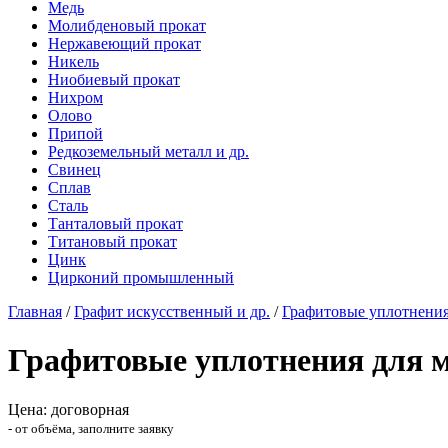
Медь
Молибденовый прокат
Нержавеющий прокат
Никель
Ниобиевый прокат
Нихром
Олово
Припой
Редкоземельный металл и др.
Свинец
Сплав
Сталь
Танталовый прокат
Титановый прокат
Цинк
Цирконий промышленный
Главная
/
Графит искусственный и др.
/
Графитовые уплотнени
Графитовые уплотнения для 
Цена: договорная
- от объёма, заполните заявку