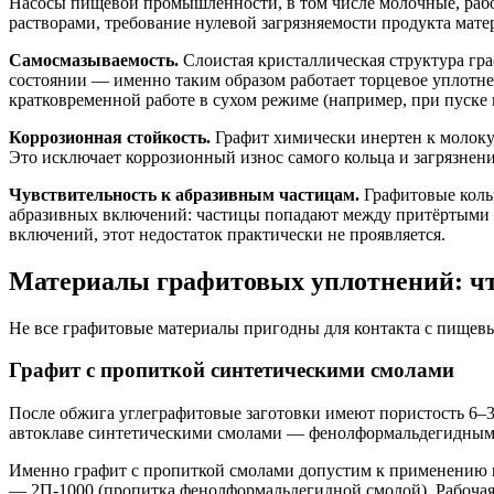
Насосы пищевой промышленности, в том числе молочные, рабо
растворами, требование нулевой загрязняемости продукта мате
Самосмазываемость.
Слоистая кристаллическая структура гр
состоянии — именно таким образом работает торцевое уплотн
кратковременной работе в сухом режиме (например, при пуске
Коррозионная стойкость.
Графит химически инертен к молок
Это исключает коррозионный износ самого кольца и загрязнен
Чувствительность к абразивным частицам.
Графитовые кольц
абразивных включений: частицы попадают между притёртыми п
включений, этот недостаток практически не проявляется.
Материалы графитовых уплотнений: что
Не все графитовые материалы пригодны для контакта с пищев
Графит с пропиткой синтетическими смолами
После обжига углеграфитовые заготовки имеют пористость 6–
автоклаве синтетическими смолами — фенолформальдегидными 
Именно графит с пропиткой смолами допустим к применению 
— 2П-1000 (пропитка фенолформальдегидной смолой). Рабочая 