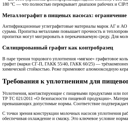
180 °С — что полностью перекрывает диапазон рабочих и CIP/
Металлографит в пищевых насосах: ограничение
Антифрикционные углеграфитовые материалы марок АГ и АО та
сурьма. Пропитка металлами повышает прочность и теплопров
пропитки могут мигрировать в перекачиваемую среду. Для мол
Силицированный графит как контробразец
В паре трения торцового уплотнения «мягкое» графитовое кол
графит (марки СГ-П, ГАКК 55/40, ГАКК 60/25) — трёхкомпонен
химической стойкостью. Реже применяют алюмооксидную керам
Требования к уплотнениям для пищевог
Уплотнения, контактирующие с пищевыми продуктами или поте
ТР ТС 021/2011 «О безопасности пищевой продукции». Материа
превышающих допустимые нормы. Соответствие подтверждается
С точки зрения конструкции молочных насосов уплотнения раб
обеспечивая охлаждение и смазку. Это ключевое условие норма