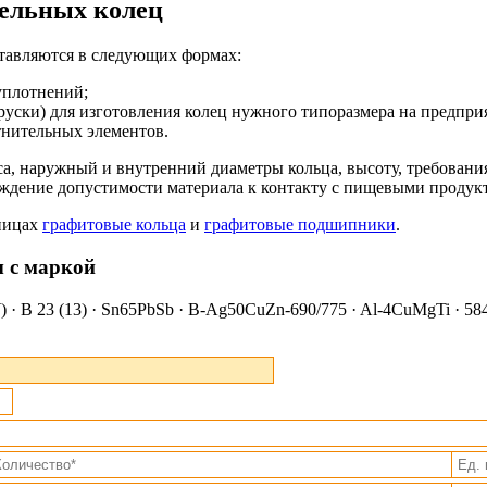
ельных колец
тавляются в следующих формах:
уплотнений;
бруски) для изготовления колец нужного типоразмера на предпри
тнительных элементов.
са, наружный и внутренний диаметры кольца, высоту, требовани
ждение допустимости материала к контакту с пищевыми продук
аницах
графитовые кольца
и
графитовые подшипники
.
ы с маркой
· B 23 (13) · Sn65PbSb · B-Ag50CuZn-690/775 · Al-4CuMgTi · 5843