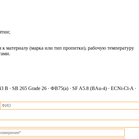
ятии;
я к материалу (марка или тип пропитки), рабочую температуру
тами.
 B · SB 265 Grade 26 · ФВ75(а) · SF A5.8 (BAu-4) · ECNi-Cl-A ·