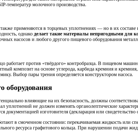
SIP-температур молочного производства.
кже применяются в торцевых уплотнениях — но в их составе в 
одность, однако
делает такие материалы непригодными для 
очных насосов и любого другого пищевого оборудования металл
ьцо работает против «твёрдого» контробразца. В пищевом маши
тный композит на основе углерода, карбида кремния и кремния
ику. Выбор пары трения определяется конструктором насоса.
о оборудования
нциально влияющие на их безопасность, должны соответствова
л уплотнений не должен изменять органолептические характери
 документацией изготовителя (декларация или свидетельство о
отают в смоченном состоянии: перекачиваемая жидкость или сп
льного ресурса графитового кольца. При нарушении подачи жидко