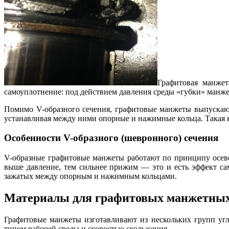
Графитовая манжет
самоуплотнение: под действием давления среды «губки» манж
Помимо V-образного сечения, графитовые манжеты выпускаю
устанавливая между ними опорные и нажимные кольца. Такая к
Особенности V-образного (шевронного) сечения
V-образные графитовые манжеты работают по принципу осево
выше давление, тем сильнее прижим — это и есть эффект са
зажатых между опорным и нажимным кольцами.
Материалы для графитовых манжетных
Графитовые манжеты изготавливают из нескольких групп угл
типом рабочей среды и скоростью скольжения.