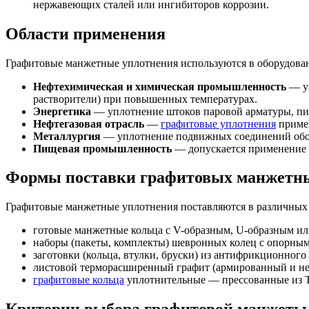
нержавеющих сталей или ингибиторов коррозии.
Области применения
Графитовые манжетные уплотнения используются в оборудова
Нефтехимическая и химическая промышленность
— уп
растворители) при повышенных температурах.
Энергетика
— уплотнение штоков паровой арматуры, пит
Нефтегазовая отрасль
—
графитовые уплотнения
примен
Металлургия
— уплотнение подвижных соединений обору
Пищевая промышленность
— допускается применение н
Формы поставки графитовых манжетны
Графитовые манжетные уплотнения поставляются в различных ф
готовые манжетные кольца с V-образным, U-образным ил
наборы (пакеты, комплекты) шевронных колец с опорны
заготовки (кольца, втулки, бруски) из антифрикционног
листовой терморасширенный графит (армированный и не
графитовые кольца
уплотнительные — прессованные из ТР