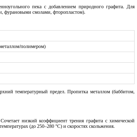
нноугольного пека с добавлением природного графита. Для
и, фурановыми смолами, фторопластом).
й металлом/полимером)
рхний температурный предел. Пропитка металлом (баббитом,
Сочетает низкий коэффициент трения графита с химической
мпературах (до 250–280 °С) и скоростях скольжения.