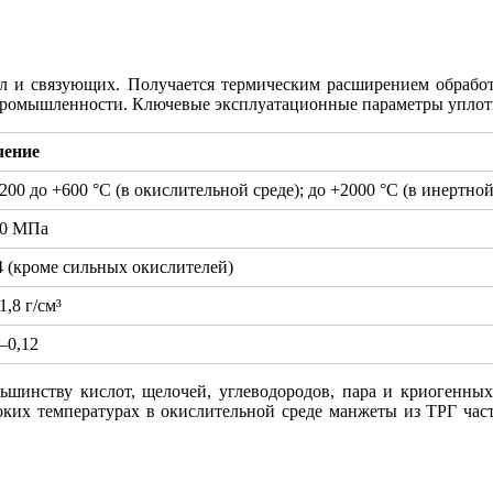
 и связующих. Получается термическим расширением обработ
 промышленности. Ключевые эксплуатационные параметры уплот
чение
200 до +600 °С (в окислительной среде); до +2000 °С (в инертной
40 МПа
4 (кроме сильных окислителей)
1,8 г/см³
–0,12
ольшинству кислот, щелочей, углеводородов, пара и криогенн
соких температурах в окислительной среде манжеты из ТРГ ча