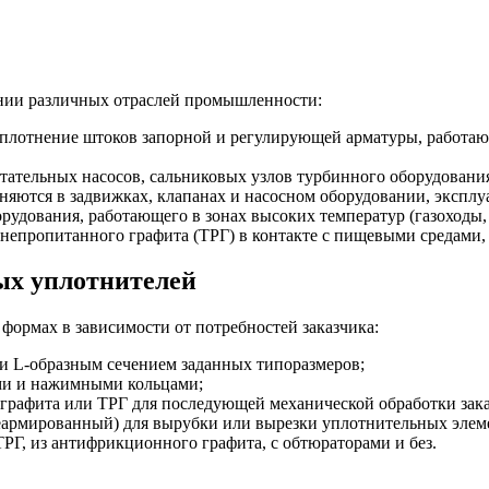
нии различных отраслей промышленности:
лотнение штоков запорной и регулирующей арматуры, работающ
ательных насосов, сальниковых узлов турбинного оборудовани
яются в задвижках, клапанах и насосном оборудовании, эксплу
дования, работающего в зонах высоких температур (газоходы, п
епропитанного графита (ТРГ) в контакте с пищевыми средами, 
х уплотнителей
ормах в зависимости от потребностей заказчика:
и L-образным сечением заданных типоразмеров;
ми и нажимными кольцами;
о графита или ТРГ для последующей механической обработки зак
армированный) для вырубки или вырезки уплотнительных элем
Г, из антифрикционного графита, с обтюраторами и без.