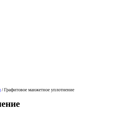
я
/
Графитовое манжетное уплотнение
нение