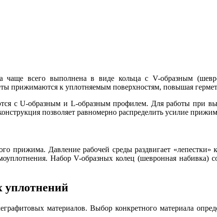
а чаще всего выполнена в виде кольца с V-образным (шевр
еты прижимаются к уплотняемым поверхностям, повышая гермет
тся с U-образным и L-образным профилем. Для работы при выс
онструкция позволяет равномерно распределить усилие прижима
го прижима. Давление рабочей среды раздвигает «лепестки» ко
моуплотнения. Набор V-образных колец (шевронная набивка) со
 уплотнений
еграфитовых материалов. Выбор конкретного материала опред