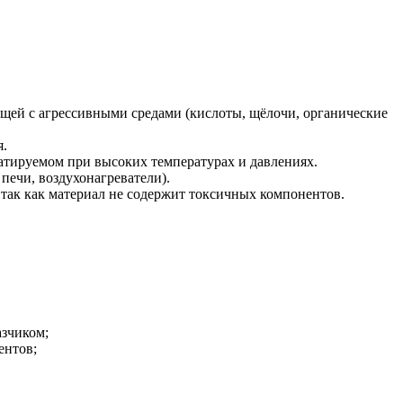
ей с агрессивными средами (кислоты, щёлочи, органические
я.
атируемом при высоких температурах и давлениях.
ечи, воздухонагреватели).
так как материал не содержит токсичных компонентов.
азчиком;
ентов;