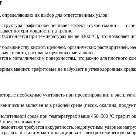
т
 определяющих их выбор для ответственных узлов:
 структура графита обеспечивает эффект «сухой смазки» — слои 
ньшает потери мощности на трение.
 (возгоняется при температурах выше 3300 °С), что позволяет и
большинству кислот, щелочей, органических растворителей, н
овая кислота, расплавы щелочных металлов).
тся к металлическим поверхностям, что важно для плотного кон
ерных манжет, графитовые не набухают в углеводородных среда
оторые необходимо учитывать при проектировании и эксплуата
ханические включения в рабочей среде (песок, окалина, продук
ислительной среде при температурах выше 450–500 °С графит ок
й предел снижается.
демонтаже требуется аккуратность, недопустимы ударные нагруз
 графита и стали может провоцировать электрохимическую кор