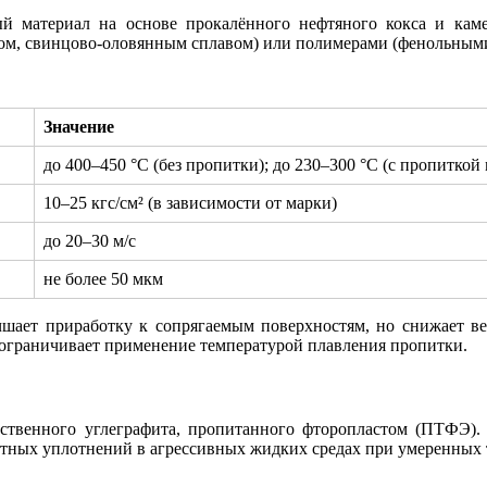
материал на основе прокалённого нефтяного кокса и каме
том, свинцово-оловянным сплавом) или полимерами (фенольным
Значение
до 400–450 °С (без пропитки); до 230–300 °С (с пропитко
10–25 кгс/см² (в зависимости от марки)
до 20–30 м/с
не более 50 мкм
чшает приработку к сопрягаемым поверхностям, но снижает ве
о ограничивает применение температурой плавления пропитки.
твенного углеграфита, пропитанного фторопластом (ПТФЭ). 
ных уплотнений в агрессивных жидких средах при умеренных те