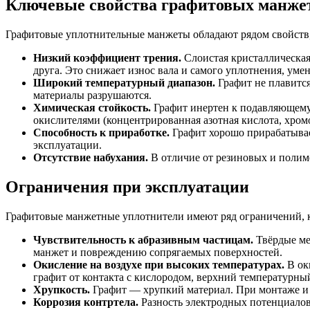
Ключевые свойства графитовых манже
Графитовые уплотнительные манжеты обладают рядом свойств,
Низкий коэффициент трения.
Слоистая кристаллическая
друга. Это снижает износ вала и самого уплотнения, уме
Широкий температурный диапазон.
Графит не плавится
материалы разрушаются.
Химическая стойкость.
Графит инертен к подавляющему 
окислителями (концентрированная азотная кислота, хром
Способность к приработке.
Графит хорошо прирабатывае
эксплуатации.
Отсутствие набухания.
В отличие от резиновых и полим
Ограничения при эксплуатации
Графитовые манжетные уплотнители имеют ряд ограничений, к
Чувствительность к абразивным частицам.
Твёрдые ме
манжет и повреждению сопрягаемых поверхностей.
Окисление на воздухе при высоких температурах.
В ок
графит от контакта с кислородом, верхний температурны
Хрупкость.
Графит — хрупкий материал. При монтаже и 
Коррозия контртела.
Разность электродных потенциалов