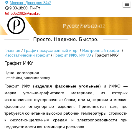
Москва, Донецкая 34к2
9:00-18:00, Пн-Пт
5052082@mail.ru
+7 (495) 505-20-82
Русский металл
Просто. Надежно. Быстро.
Главная
/
Графит искусственный и др.
/
Изотропный графит
/
Изостатический графит
/
Графит ИФУ, ИФКО
/
Графит ИФУ
Графит ИФУ
Цена: договорная
- от объёма, заполните заявку
Графит ИФУ (
изделия фасонные угольные
) и ИФКО —
марки угольно-графитового материала, из которых
изготавливают футеровочные блоки, плиты, кирпичи и мелкие
фасонные огнеупорные изделия. Применяются там, где
требуется сочетание высокой рабочей температуры, стойкости
к кислотно-щелочным средам и электропроводности при
недопустимости контаминации расплава.