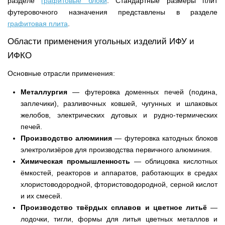
разделе
графитовые блоки
. Стандартные размеры плит
футеровочного назначения представлены в разделе
графитовая плита
.
Области применения угольных изделий ИФУ и
ИФКО
Основные отрасли применения:
Металлургия
— футеровка доменных печей (подина,
заплечики), разливочных ковшей, чугунных и шлаковых
желобов, электрических дуговых и рудно-термических
печей.
Производство алюминия
— футеровка катодных блоков
электролизёров для производства первичного алюминия.
Химическая промышленность
— облицовка кислотных
ёмкостей, реакторов и аппаратов, работающих в средах
хлористоводородной, фтористоводородной, серной кислот
и их смесей.
Производство твёрдых сплавов и цветное литьё
—
лодочки, тигли, формы для литья цветных металлов и