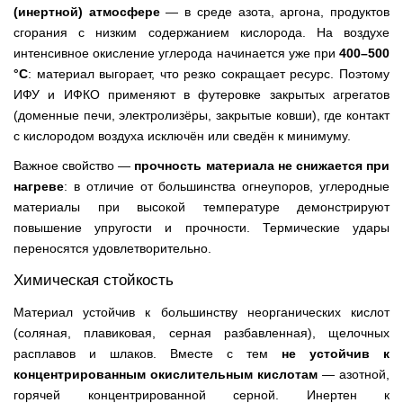
(инертной) атмосфере
— в среде азота, аргона, продуктов
сгорания с низким содержанием кислорода. На воздухе
интенсивное окисление углерода начинается уже при
400–500
°C
: материал выгорает, что резко сокращает ресурс. Поэтому
ИФУ и ИФКО применяют в футеровке закрытых агрегатов
(доменные печи, электролизёры, закрытые ковши), где контакт
с кислородом воздуха исключён или сведён к минимуму.
Важное свойство —
прочность материала не снижается при
нагреве
: в отличие от большинства огнеупоров, углеродные
материалы при высокой температуре демонстрируют
повышение упругости и прочности. Термические удары
переносятся удовлетворительно.
Химическая стойкость
Материал устойчив к большинству неорганических кислот
(соляная, плавиковая, серная разбавленная), щелочных
расплавов и шлаков. Вместе с тем
не устойчив к
концентрированным окислительным кислотам
— азотной,
горячей концентрированной серной. Инертен к