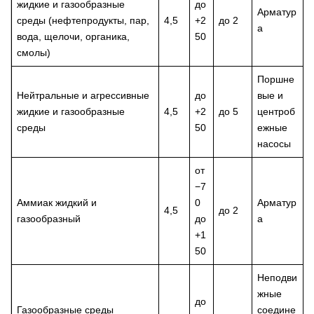
жидкие и газообразные
до
Арматур
среды (нефтепродукты, пар,
4,5
+2
до 2
а
вода, щелочи, органика,
50
смолы)
Поршне
Нейтральные и агрессивные
до
вые и
жидкие и газообразные
4,5
+2
до 5
центроб
среды
50
ежные
насосы
от
−7
Аммиак жидкий и
0
Арматур
4,5
до 2
газообразный
до
а
+1
50
Неподви
жные
до
Газообразные среды
соедине