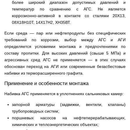
более широкий диапазон допустимых давлений и
температур по сравнению с АГС. Не является
коррозионно-активной в контакте со сталями 20Х13,
08Х18Н10Т, 14Х17Н2, ХН35ВТ.
Если среда — пар или нефтепродукты без специфических
требований по коррозии, выбор между АГС и АГИ
определяется условиями монтажа и предпочтениями по
составу пропитки. Для высоких давлений (свыше 5 МПа) и
агрессивных сред АГС не применяется — в этих случаях
обоснован переход на АГИ или современные безасбестовые
набивки из терморасширенного графита.
Применение и особенности монтажа
Набивка АГС применяется в уплотнениях сальниковых камер:
запорной арматуры (задвижки, вентили, клапаны)
трубопроводных систем;
поршневых насосов на нефтеперерабатывающих,
химических и теплоэнергетических объектах;