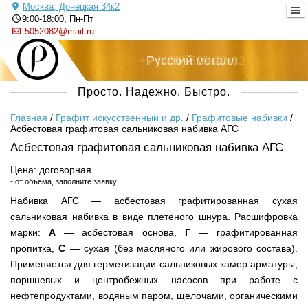
Москва, Донецкая 34к2
9:00-18:00, Пн-Пт
5052082@mail.ru
+7 (495) 505-20-82
Русский металл
Просто. Надежно. Быстро.
Главная
/
Графит искусственный и др.
/
Графитовые набивки
/
Асбестовая графитовая сальниковая набивка АГС
Асбестовая графитовая сальниковая набивка АГС
Цена: договорная
- от объёма, заполните заявку
Набивка АГС — асбестовая графитированная сухая
сальниковая набивка в виде плетёного шнура. Расшифровка
марки:
А
— асбестовая основа,
Г
— графитированная
пропитка,
С
— сухая (без масляного или жирового состава).
Применяется для герметизации сальниковых камер арматуры,
поршневых и центробежных насосов при работе с
нефтепродуктами, водяным паром, щелочами, органическими