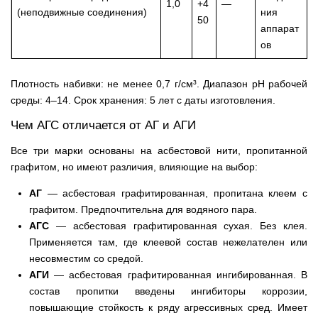
1,0
+4
—
(неподвижные соединения)
ния
50
аппарат
ов
Плотность набивки: не менее 0,7 г/см³. Диапазон рН рабочей
среды: 4–14. Срок хранения: 5 лет с даты изготовления.
Чем АГС отличается от АГ и АГИ
Все три марки основаны на асбестовой нити, пропитанной
графитом, но имеют различия, влияющие на выбор:
АГ
— асбестовая графитированная, пропитана клеем с
графитом. Предпочтительна для водяного пара.
АГС
— асбестовая графитированная сухая. Без клея.
Применяется там, где клеевой состав нежелателен или
несовместим со средой.
АГИ
— асбестовая графитированная ингибированная. В
состав пропитки введены ингибиторы коррозии,
повышающие стойкость к ряду агрессивных сред. Имеет