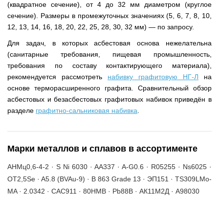
(квадратное сечение), от 4 до 32 мм диаметром (круглое
сечение). Размеры в промежуточных значениях (5, 6, 7, 8, 10,
12, 13, 14, 16, 18, 20, 22, 25, 28, 30, 32 мм) — по запросу.
Для задач, в которых асбестовая основа нежелательна
(санитарные требования, пищевая промышленность,
требования по составу контактирующего материала),
рекомендуется рассмотреть
набивку графитовую НГ-Л
на
основе терморасширенного графита. Сравнительный обзор
асбестовых и безасбестовых графитовых набивок приведён в
разделе
графитно-сальниковая набивка
.
Марки металлов и сплавов в ассортименте
АНМц0,6-4-2 · S Ni 6030 · AA337 · A-G0.6 · R05255 · Ns6025 ·
OT2,5Se · A5.8 (BVAu-9) · B 863 Grade 13 · ЭП151 · TS309LMo-
MA · 2.0342 · CAC911 · 80НМВ · Pb88B · АК11М2Д · A98030