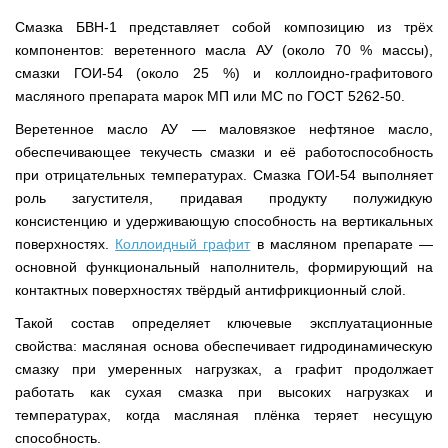
Смазка БВН-1 представляет собой композицию из трёх
компонентов: веретенного масла АУ (около 70 % массы),
смазки ГОИ-54 (около 25 %) и коллоидно-графитового
масляного препарата марок МП или МС по ГОСТ 5262-50.
Веретенное масло АУ — маловязкое нефтяное масло,
обеспечивающее текучесть смазки и её работоспособность
при отрицательных температурах. Смазка ГОИ-54 выполняет
роль загустителя, придавая продукту полужидкую
консистенцию и удерживающую способность на вертикальных
поверхностях.
Коллоидный графит
в масляном препарате —
основной функциональный наполнитель, формирующий на
контактных поверхностях твёрдый антифрикционный слой.
Такой состав определяет ключевые эксплуатационные
свойства: масляная основа обеспечивает гидродинамическую
смазку при умеренных нагрузках, а графит продолжает
работать как сухая смазка при высоких нагрузках и
температурах, когда масляная плёнка теряет несущую
способность.