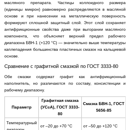
масляного препарата. Частицы коллоидного размера
(единицы микрон) равномерно распределяются в масляной
основе и при нанесении на металлическую поверхность
формируют сплошной защитный слой. Этот слой сохраняет
антифрикционные свойства даже при выгорании масляного
компонента, что объясняет верхний предел рабочего
диапазона БВН-1 (+120 °C) — значительно выше температуры
каплепадения большинства пластичных смазок на кальциевой
основе.
Сравнение с графитной смазкой по ГОСТ 3333-80
Обе смазки содержат графит как антифрикционный
наполнитель, но различаются по составу, консистенции и
рабочему диапазону.
Графитная смазка
Смазка БВН-1, ГОСТ
Параметр
(УСсА), ГОСТ 3333-
5656-85
80
Температурный
от –20 до +70 °C
от –50 до +120 °C
диапазон