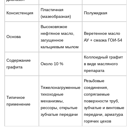
Пластичная
Консистенция
Полужидкая
(мазеобразная)
Высоковязкое
нефтяное масло,
Веретенное масло
Основа
загущенное
АУ + смазка ГОИ-54
кальциевым мылом
Коллоидный графит
Содержание
Около 10 %
в виде масляного
графита
препарата
Резьбовые
Тяжелонагруженные
соединения,
тихоходные
сопрягаемые
Типичное
механизмы,
поверхности труб,
применение
рессоры, открытые
зубчатые и винтовые
зубчатые передачи
передачи, арматура
горячих цехов