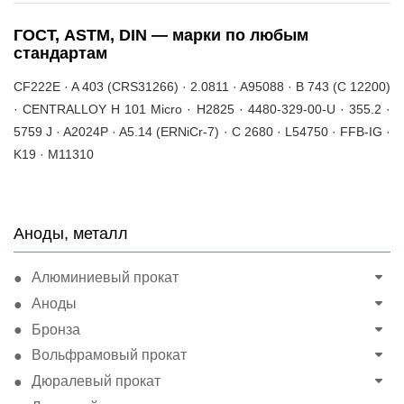
ГОСТ, ASTM, DIN — марки по любым
стандартам
CF222E · A 403 (CRS31266) · 2.0811 · A95088 · B 743 (C 12200)
· CENTRALLOY H 101 Micro · H2825 · 4480-329-00-U · 355.2 ·
5759 J · A2024P · A5.14 (ERNiCr-7) · C 2680 · L54750 · FFB-IG ·
K19 · M11310
Аноды, металл
Алюминиевый прокат
Аноды
Бронза
Вольфрамовый прокат
Дюралевый прокат