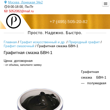
Москва, Донецкая 34к2
9:00-18:00, Пн-Пт
5052082@mail.ru
+7 (495) 505-20-82
Русский металл
Просто. Надежно. Быстро.
Главная
/
Графит искусственный и др.
/
Природный графит
/
Графит смазочный
/
Графитная смазка БВН-1
Графитная смазка БВН-1
Цена: договорная
- от объёма, заполните заявку
Графитная
смазка БВН-1
— полужидкая