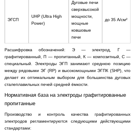
Дуговые печи
сверхвысокой
UHP (Ultra High
мощности,
ЭГСП
до 35 А/см²
Power)
мощные
ковшовые
печи
Расшифровка обозначений: Э — электрод, Г —
графитированный, П — пропитанный, К — композитный, С —
специальный. Электроды ЭГП занимают среднюю позицию
между рядовыми ЭГ (RP) и высокомощными ЭГПК (SHP), что
делает их оптимальным выбором для большинства дуговых
сталеплавильных печей средней ёмкости.
Нормативная база на электроды графитированные
пропитанные
Производство и контроль качества графитированных
электродов регламентируются следующими действующими
стандартами: