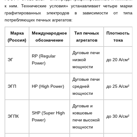
к ним. Технические условия» устанавливает четыре марки
графитированных электродов в зависимости от типа
потребляющих печных агрегатов:
Марка
Международное
Тип печных
Плотность
(Россия)
обозначение
агрегатов
тока
Дуговые печи
RP (Regular
ЭГ
низкой
до 20 А/см²
Power)
мощности
Дуговые печи
ЭГП
HP (High Power)
средней
до 25 А/см²
мощности
Дуговые и
SHP (Super High
ковшовые
ЭГПК
до 30 А/см²
Power)
печи высокой
мощности