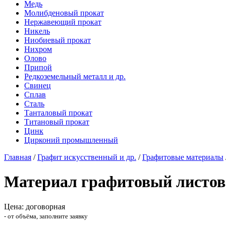
Медь
Молибденовый прокат
Нержавеющий прокат
Никель
Ниобиевый прокат
Нихром
Олово
Припой
Редкоземельный металл и др.
Свинец
Сплав
Сталь
Танталовый прокат
Титановый прокат
Цинк
Цирконий промышленный
Главная
/
Графит искусственный и др.
/
Графитовые материалы
Материал графитовый листо
Цена: договорная
- от объёма, заполните заявку