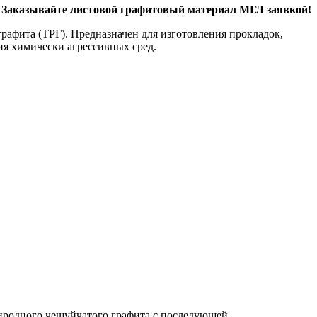
Заказывайте листовой графитовый материал МГЛ заявкой!
афита (ТРГ). Предназначен для изготовления прокладок,
ия химически агрессивных сред.
иродного чешуйчатого графита с последующей