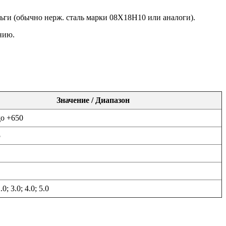
ги (обычно нерж. сталь марки 08Х18Н10 или аналоги).
нию.
Значение / Диапазон
до +650
5
.0; 3.0; 4.0; 5.0