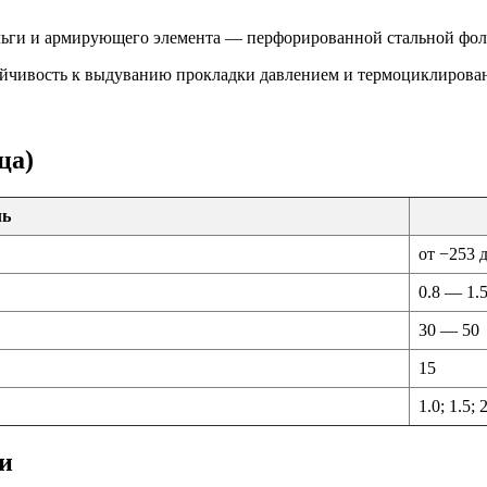
льги и армирующего элемента — перфорированной стальной фоль
ойчивость к выдуванию прокладки давлением и термоциклирова
ца)
ль
от −253 
0.8 — 1.
30 — 50
15
1.0; 1.5; 2
и