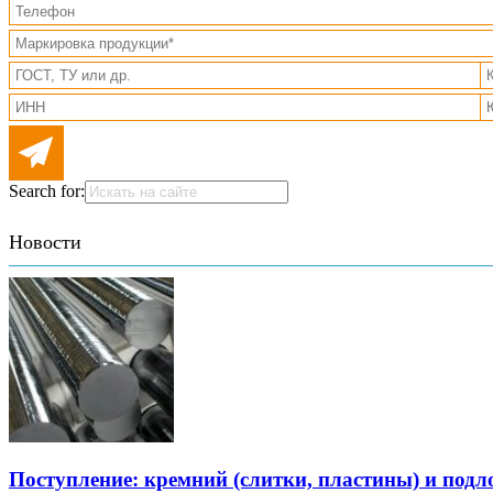
Search for:
Новости
Поступление: кремний (слитки, пластины) и подл