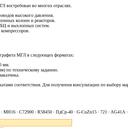
ГЛ востребован во многих отраслях.
оводов высокого давления.
онных колонн и реакторов.
ГБЦ и выхлопных систем.
 компрессоров.
 графита МГЛ в следующих форматах:
0 мм.
мм) по техническому заданию.
заказчика.
икатами соответствия. Для получения консультации по выбору 
 МН16 · C72900 · R58450 · ПдСр-40 · G-CuZn15 · 721 · AG41A · 