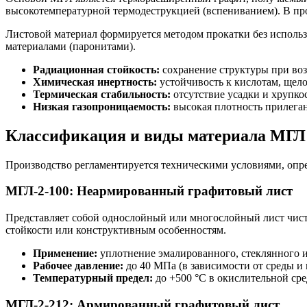
высокотемпературной термодеструкцией (вспениванием). В проц
Листовой материал формируется методом прокатки без исполь
материалами (паронитами).
Радиационная стойкость:
сохранение структуры при во
Химическая инертность:
устойчивость к кислотам, щело
Термическая стабильность:
отсутствие усадки и хрупко
Низкая газопроницаемость:
высокая плотность прилега
Классификация и виды материала МГЛ
Производство регламентируется техническими условиями, опре
МГЛ-2-100: Неармированный графитовый лист
Представляет собой однослойный или многослойный лист чисто
стойкости или конструктивным особенностям.
Применение:
уплотнение эмалированного, стеклянного 
Рабочее давление:
до 40 МПа (в зависимости от среды и 
Температурный предел:
до +500 °C в окислительной сре
МГЛ-2-212: Армированный графитовый лист