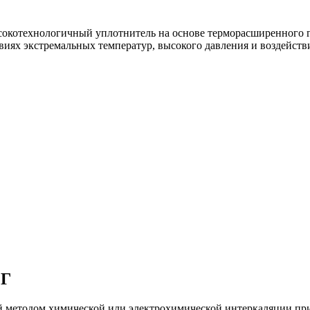
котехнологичный уплотнитель на основе терморасширенного гр
иях экстремальных температур, высокого давления и воздейств
РГ
 методом химической или электрохимической интеркаляции пр