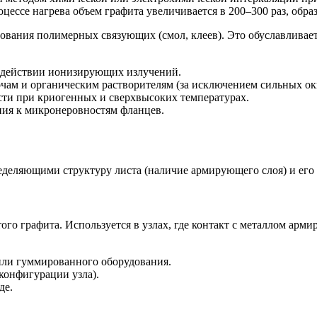
ессе нагрева объем графита увеличивается в 200–300 раз, обра
зования полимерных связующих (смол, клеев). Это обуславлив
здействии ионизирующих излучений.
чам и органическим растворителям (за исключением сильных ок
сти при криогенных и сверхвысоких температурах.
ния к микронеровностям фланцев.
деляющими структуру листа (наличие армирующего слоя) и его 
го графита. Используется в узлах, где контакт с металлом ар
или гуммированного оборудования.
конфигурации узла).
де.