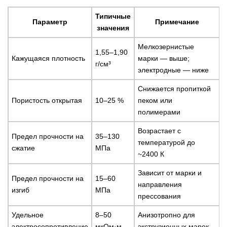
Типичные
Параметр
Примечание
значения
Мелкозернистые
1,55–1,90
Кажущаяся плотность
марки — выше;
г/см³
электродные — ниже
Снижается пропиткой
Пористость открытая
10–25 %
пеком или
полимерами
Возрастает с
Предел прочности на
35–130
температурой до
сжатие
МПа
~2400 К
Зависит от марки и
Предел прочности на
15–60
направления
изгиб
МПа
прессования
Удельное
8–50
Анизотропно для
электросопротивление
мкОм·м
экструзионных марок