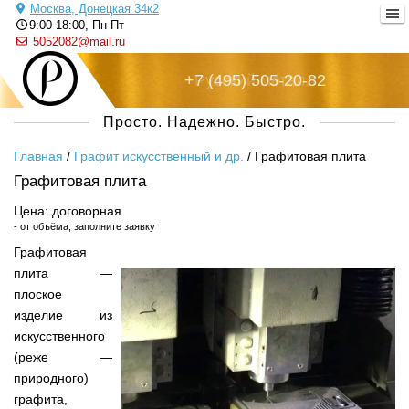
Москва, Донецкая 34к2
9:00-18:00, Пн-Пт
5052082@mail.ru
+7 (495) 505-20-82
Русский металл
Просто. Надежно. Быстро.
Главная
/
Графит искусственный и др.
/
Графитовая плита
Графитовая плита
Цена: договорная
- от объёма, заполните заявку
Графитовая
плита —
плоское
изделие из
искусственного
(реже —
природного)
графита,