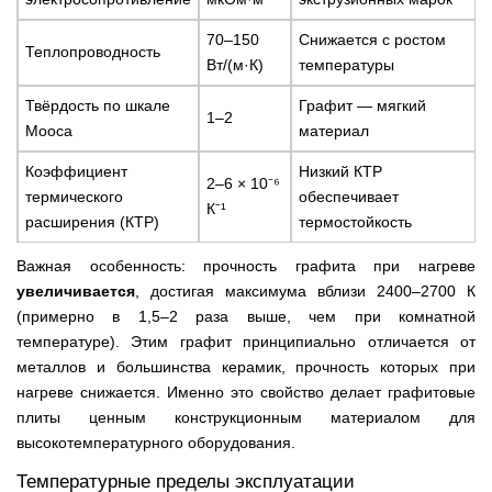
70–150
Снижается с ростом
Теплопроводность
Вт/(м·К)
температуры
Твёрдость по шкале
Графит — мягкий
1–2
Мооса
материал
Коэффициент
Низкий КТР
2–6 × 10⁻⁶
термического
обеспечивает
К⁻¹
расширения (КТР)
термостойкость
Важная особенность: прочность графита при нагреве
увеличивается
, достигая максимума вблизи 2400–2700 К
(примерно в 1,5–2 раза выше, чем при комнатной
температуре). Этим графит принципиально отличается от
металлов и большинства керамик, прочность которых при
нагреве снижается. Именно это свойство делает графитовые
плиты ценным конструкционным материалом для
высокотемпературного оборудования.
Температурные пределы эксплуатации