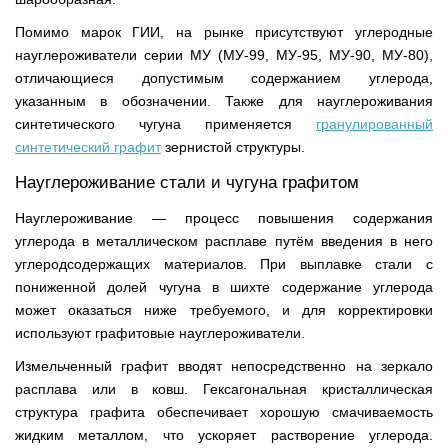
Помимо марок ГИИ, на рынке присутствуют углеродные
науглероживатели серии МУ (МУ-99, МУ-95, МУ-90, МУ-80),
отличающиеся допустимым содержанием углерода,
указанным в обозначении. Также для науглероживания
синтетического чугуна применяется
гранулированный
синтетический графит
зернистой структуры.
Науглероживание стали и чугуна графитом
Науглероживание — процесс повышения содержания
углерода в металлическом расплаве путём введения в него
углеродсодержащих материалов. При выплавке стали с
пониженной долей чугуна в шихте содержание углерода
может оказаться ниже требуемого, и для корректировки
используют графитовые науглероживатели.
Измельченный графит вводят непосредственно на зеркало
расплава или в ковш. Гексагональная кристаллическая
структура графита обеспечивает хорошую смачиваемость
жидким металлом, что ускоряет растворение углерода.