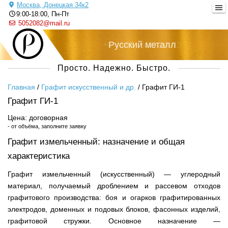
Москва, Донецкая 34к2
9:00-18:00, Пн-Пт
5052082@mail.ru
+7 (495) 505-20-82
Русский металл
Просто. Надежно. Быстро.
Главная
/
Графит искусственный и др.
/
Графит ГИ-1
Графит ГИ-1
Цена: договорная
- от объёма, заполните заявку
Графит измельченный: назначение и общая
характеристика
Графит измельченный (искусственный) — углеродный
материал, получаемый дроблением и рассевом отходов
графитового производства: боя и огарков графитированных
электродов, доменных и подовых блоков, фасонных изделий,
графитовой стружки. Основное назначение —