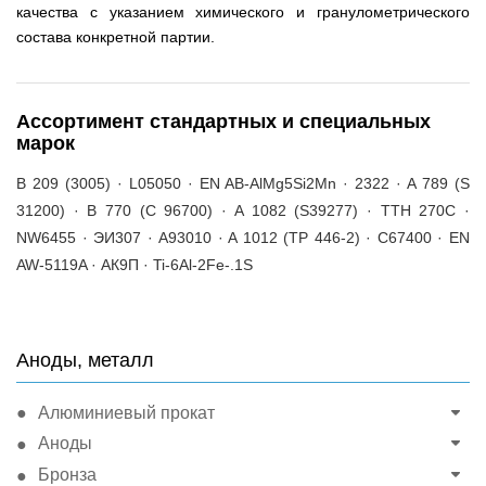
качества с указанием химического и гранулометрического
состава конкретной партии.
Ассортимент стандартных и специальных
марок
B 209 (3005) · L05050 · EN AB-AlMg5Si2Mn · 2322 · A 789 (S
31200) · B 770 (C 96700) · A 1082 (S39277) · TTH 270C ·
NW6455 · ЭИ307 · A93010 · A 1012 (TP 446-2) · C67400 · EN
AW-5119A · АК9П · Ti-6Al-2Fe-.1S
Аноды, металл
Алюминиевый прокат
Аноды
Бронза