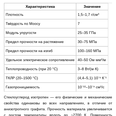
Характеристика
Значение
Плотность
1,5–1,7 г/см³
Твёрдость по Моосу
7
Модуль упругости
25–35 ГПа
Предел прочности на растяжение
30–75 МПа
Предел прочности на изгиб
100–160 МПа
Удельное электрическое сопротивление
40–50 Ом·мм²/м
Теплопроводность (при 20 °С)
3–8 Вт/(м·К)
ТКЛР (20–1500 °С)
(4,4–5,1)·10⁻⁶ К⁻¹
Газопроницаемость
10⁻¹²–10⁻⁹ см²/с
Стеклоуглерод изотропен — его физические и механические
свойства одинаковы во всех направлениях, в отличие от
анизотропного графита. Прочность материала увеличивается
с ростом температуры вплоть до ~2700 К. Поверхность