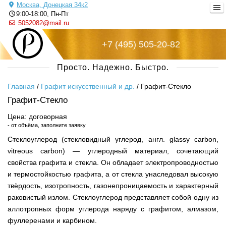
Москва, Донецкая 34к2
9:00-18:00, Пн-Пт
5052082@mail.ru
+7 (495) 505-20-82
Русский металл
Просто. Надежно. Быстро.
Главная
/
Графит искусственный и др.
/
Графит-Стекло
Графит-Стекло
Цена: договорная
- от объёма, заполните заявку
Стеклоуглерод (стекловидный углерод, англ. glassy carbon,
vitreous carbon) — углеродный материал, сочетающий
свойства графита и стекла. Он обладает электропроводностью
и термостойкостью графита, а от стекла унаследовал высокую
твёрдость, изотропность, газонепроницаемость и характерный
раковистый излом. Стеклоуглерод представляет собой одну из
аллотропных форм углерода наряду с графитом, алмазом,
фуллеренами и карбином.