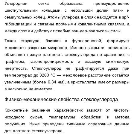
Углеродная сетка образована преимущественно
шестиугольными кольцами с небольшой долей пяти- и
семиугольных колец. Атомы углерода в слоях находятся в sp²-
гибридизации и связаны прочными ковалентными связями, а
между слоями действуют слабые ван-дер-ваальсовы силы.
Такая структура, близкая к фуллереновой, формирует
множество закрытых микропор. Именно закрытая пористость
объясняет низкую плотность стеклоуглерода по сравнению с
графитом, газонепроницаемость и высокую химическую
инертность. Стеклоуглерод не графитируется даже при
температурах до 3200 °С — межслоевое расстояние остаётся
увеличенным (более 0,34 нм), а кристаллиты имеют размеры
в несколько нанометров.
Физико-механические свойства стеклоуглерода
Конкретные значения характеристик зависят от чистоты
исходного сырья, температуры обработки и метода
получения. Ниже приведены типичные справочные данные
для плотного стеклоуглерода.