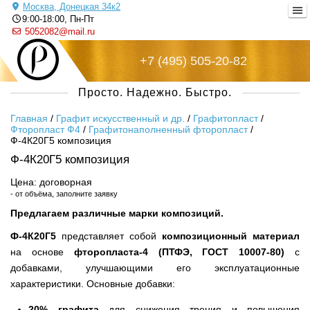
Москва, Донецкая 34к2
9:00-18:00, Пн-Пт
5052082@mail.ru
+7 (495) 505-20-82
Русский металл
Просто. Надежно. Быстро.
Главная
/
Графит искусственный и др.
/
Графитопласт
/
Фторопласт Ф4
/
Графитонаполненный фторопласт
/
Ф-4К20Г5 композиция
Ф-4К20Г5 композиция
Цена: договорная
- от объёма, заполните заявку
Предлагаем различные марки композиций.
Ф-4К20Г5
представляет собой
композиционный материал
на основе
фторопласта-4 (ПТФЭ, ГОСТ 10007-80)
с
добавками, улучшающими его эксплуатационные
характеристики. Основные добавки:
20% графита
для снижения трения и повышения