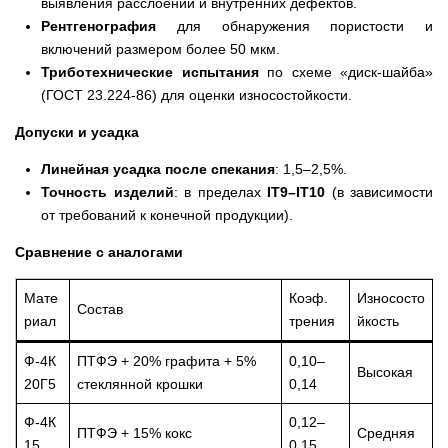
выявления расслоений и внутренних дефектов.
Рентгенография
для обнаружения пористости и
включений размером более 50 мкм.
Триботехнические испытания
по схеме «диск-шайба»
(ГОСТ 23.224-86) для оценки износостойкости.
Допуски и усадка
Линейная усадка после спекания
: 1,5–2,5%.
Точность изделий
: в пределах
IT9–IT10
(в зависимости
от требований к конечной продукции).
Сравнение с аналогами
Мате
Коэф.
Износосто
Состав
риал
трения
йкость
Ф-4К
ПТФЭ + 20% графита + 5%
0,10–
Высокая
20Г5
стеклянной крошки
0,14
Ф-4К
0,12–
ПТФЭ + 15% кокс
Средняя
15
0,15