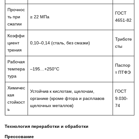
Прочнос
ГОСТ
ть при
≥ 22 МПа
4651-82
сжатии
Коэффи
Триботе
циент
0,10–0,14 (сталь, без смазки)
сты
трения
Рабочая
Паспор
темпера
–195…+250°C
т ПТФЭ
тура
Химичес
Устойчив к кислотам, щелочам,
ГОСТ
кая
органике (кроме фтора и расплавов
9.030-
стойкост
щелочных металлов)
74
ь
Технология переработки и обработки
Прессование