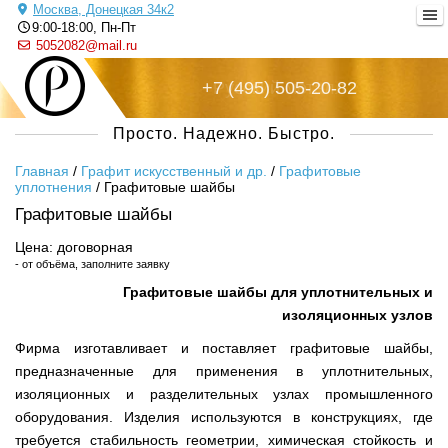
Москва, Донецкая 34к2
9:00-18:00, Пн-Пт
5052082@mail.ru
+7 (495) 505-20-82
Русский металл
Просто. Надежно. Быстро.
Главная
/
Графит искусственный и др.
/
Графитовые
уплотнения
/
Графитовые шайбы
Графитовые шайбы
Цена: договорная
- от объёма, заполните заявку
Графитовые шайбы для уплотнительных и
изоляционных узлов
Фирма изготавливает и поставляет графитовые шайбы,
предназначенные для применения в уплотнительных,
изоляционных и разделительных узлах промышленного
оборудования. Изделия используются в конструкциях, где
требуется стабильность геометрии, химическая стойкость и