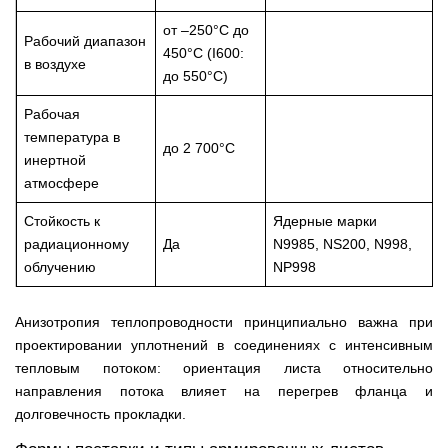
от –250°C до
Рабочий диапазон
450°C (I600:
в воздухе
до 550°C)
Рабочая
температура в
до 2 700°C
инертной
атмосфере
Стойкость к
Ядерные марки
радиационному
Да
N9985, NS200, N998,
облучению
NP998
Анизотропия теплопроводности принципиально важна при
проектировании уплотнений в соединениях с интенсивным
тепловым потоком: ориентация листа относительно
направления потока влияет на перегрев фланца и
долговечность прокладки.