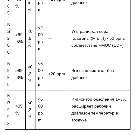
5
pp
добавок
8
%
%
m
5
N
<2
S
<0
Ультранизкая сера;
>99
00
2
,5
—
галогены (F, Br, I) <50 ppm;
,5%
pp
0
%
соответствие PMUC (EDF)
m
0
N
<6
<0
9
>99
00
Высокая чистота, без
,2
<20 ppm
9
,8%
pp
добавок
%
8
m
N
<6
Ингибитор окисления 1–3%;
P
<0
>95
00
расширяет рабочий
9
,2
—
%
pp
диапазон температур в
9
%
m
воздухе
8