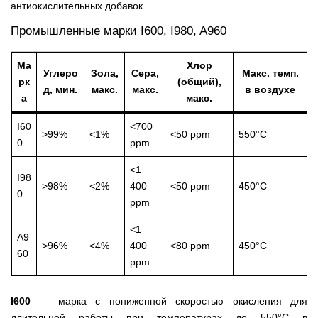
антиокислительных добавок.
Промышленные марки I600, I980, A960
Ма
Хлор
Углеро
Зола,
Сера,
Макс. темп.
рк
(общий),
д, мин.
макс.
макс.
в воздухе
а
макс.
I60
<700
>99%
<1%
<50 ppm
550°C
0
ppm
<1
I98
>98%
<2%
400
<50 ppm
450°C
0
ppm
<1
A9
>96%
<4%
400
<80 ppm
450°C
60
ppm
I600
— марка с пониженной скоростью окисления для
длительной работы при температурах до 550°C в