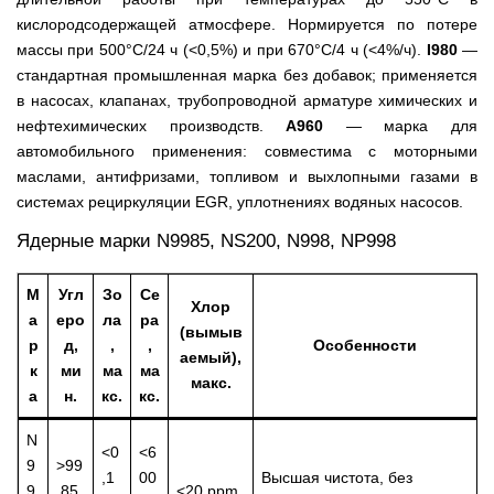
кислородсодержащей атмосфере. Нормируется по потере
массы при 500°C/24 ч (<0,5%) и при 670°C/4 ч (<4%/ч).
I980
—
стандартная промышленная марка без добавок; применяется
в насосах, клапанах, трубопроводной арматуре химических и
нефтехимических производств.
A960
— марка для
автомобильного применения: совместима с моторными
маслами, антифризами, топливом и выхлопными газами в
системах рециркуляции EGR, уплотнениях водяных насосов.
Ядерные марки N9985, NS200, N998, NP998
М
Угл
Зо
Се
Хлор
а
еро
ла
ра
(вымыв
р
д,
,
,
Особенности
аемый),
к
ми
ма
ма
макс.
а
н.
кс.
кс.
N
<0
<6
9
>99
,1
00
Высшая чистота, без
9
,85
<20 ppm