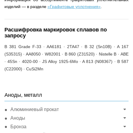
изделий — в разделе
«Графитовые уплотнения»
.
Расшифровка маркировок сплавов по
запросу
B 381 Grade F-33 · AA6181 · 2TA47 · B 32 (Sn10B) · A 167
(S35315) · AA8050 · W82001 · B 860 (Z31520) · Nistelle B · АВЕ
· 45Sn · 4020-00 · JS Alloy 1925-6Mo · A 813 (N08367) · B 587
(C22000) · CuSi2Mn
Аноды, металл
Алюминиевый прокат
Аноды
Бронза