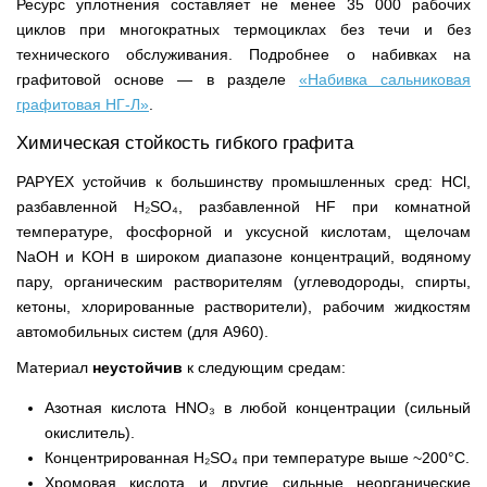
Ресурс уплотнения составляет не менее 35 000 рабочих
циклов при многократных термоциклах без течи и без
технического обслуживания. Подробнее о набивках на
графитовой основе — в разделе
«Набивка сальниковая
графитовая НГ-Л»
.
Химическая стойкость гибкого графита
PAPYEX устойчив к большинству промышленных сред: HCl,
разбавленной H₂SO₄, разбавленной HF при комнатной
температуре, фосфорной и уксусной кислотам, щелочам
NaOH и KOH в широком диапазоне концентраций, водяному
пару, органическим растворителям (углеводороды, спирты,
кетоны, хлорированные растворители), рабочим жидкостям
автомобильных систем (для A960).
Материал
неустойчив
к следующим средам:
Азотная кислота HNO₃ в любой концентрации (сильный
окислитель).
Концентрированная H₂SO₄ при температуре выше ~200°C.
Хромовая кислота и другие сильные неорганические