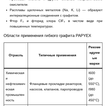
окислители.
Расплавы щелочных металлов (Na, K, Li) — образуют
интеркаляционные соединения с графитом.
Фтор F₂ и фторид хлора ClF₃ в чистом виде при
повышенных температурах.
Области применения гибкого графита PAPYEX
Рекоме
ндуем
Отрасль
Типичные применения
ые
марки
Химическая
I600
и
(до
нефтехимич
Фланцевые прокладки реакторов,
550°C),
еская
насосов, клапанов, паропроводов
I980
промышлен
(до
ность
450°C)