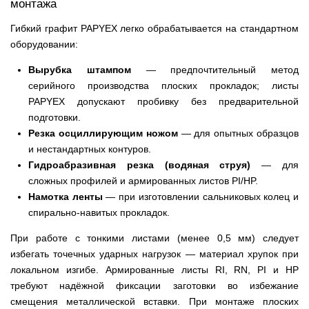
монтажа
Гибкий графит PAPYEX легко обрабатывается на стандартном
оборудовании:
Вырубка штампом
— предпочтительный метод
серийного производства плоских прокладок; листы
PAPYEX допускают пробивку без предварительной
подготовки.
Резка осциллирующим ножом
— для опытных образцов
и нестандартных контуров.
Гидроабразивная резка (водяная струя)
— для
сложных профилей и армированных листов PI/HP.
Намотка ленты
— при изготовлении сальниковых колец и
спирально-навитых прокладок.
При работе с тонкими листами (менее 0,5 мм) следует
избегать точечных ударных нагрузок — материал хрупок при
локальном изгибе. Армированные листы RI, RN, PI и HP
требуют надёжной фиксации заготовки во избежание
смещения металлической вставки. При монтаже плоских