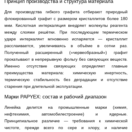
Принцип производства и структура материала
Для производства гибкого графита отбирают природный
флокированный графит с размером кристаллитов более 180
мкм. Кислотная интеркаляция внедряет молекулы реагента
между слоями решётки. При последующем термическом
ударе интеркалянт мгновенно испаряется — кристаллит
расслаивается, увеличиваясь в объёме в сотни раз.
Полученный расширенный («червеобразный») графит
прокатывают в непрерывную фольгу без связующих веществ.
Именно отсутствие связующих определяет главные
преимущества материала: химическую инертность,
термическую стабильность без деградации и отсутствие
старения при длительной эксплуатации.
Марки PAPYEX: состав и рабочий диапазон
Линейка делится на промышленные марки (химия,
нефтехимия, автомобилестроение) и ядерные.
Принципиальное различие — требования к химической
чистоте, прежде всего по сере и хлору, и наличие