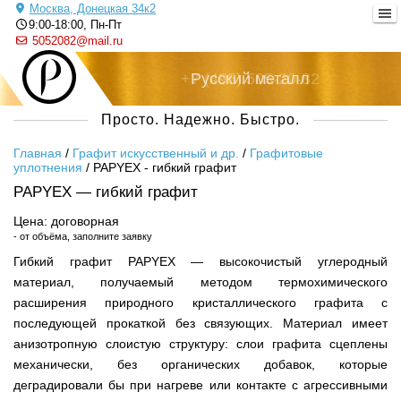
Москва, Донецкая 34к2
9:00-18:00, Пн-Пт
5052082@mail.ru
+7 (495) 505-20-82
Русский металл
Просто. Надежно. Быстро.
Главная
/
Графит искусственный и др.
/
Графитовые
уплотнения
/
PAPYEX - гибкий графит
PAPYEX — гибкий графит
Цена: договорная
- от объёма, заполните заявку
Гибкий графит PAPYEX — высокочистый углеродный
материал, получаемый методом термохимического
расширения природного кристаллического графита с
последующей прокаткой без связующих. Материал имеет
анизотропную слоистую структуру: слои графита сцеплены
механически, без органических добавок, которые
деградировали бы при нагреве или контакте с агрессивными