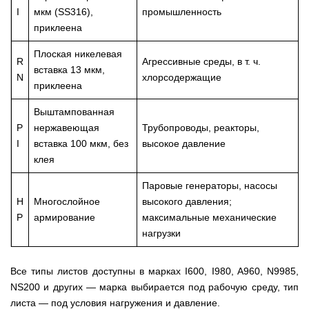
I
мкм (SS316),
промышленность
приклеена
Плоская никелевая
R
Агрессивные среды, в т. ч.
вставка 13 мкм,
N
хлорсодержащие
приклеена
Выштампованная
P
нержавеющая
Трубопроводы, реакторы,
I
вставка 100 мкм, без
высокое давление
клея
Паровые генераторы, насосы
H
Многослойное
высокого давления;
P
армирование
максимальные механические
нагрузки
Все типы листов доступны в марках I600, I980, A960, N9985,
NS200 и других — марка выбирается под рабочую среду, тип
листа — под условия нагружения и давление.