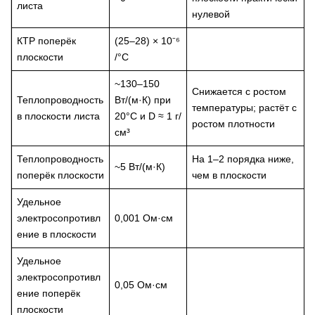
листа
нулевой
КТР поперёк
(25–28) × 10⁻⁶
плоскости
/°C
~130–150
Снижается с ростом
Теплопроводность
Вт/(м·К) при
температуры; растёт с
в плоскости листа
20°C и D ≈ 1 г/
ростом плотности
см³
Теплопроводность
На 1–2 порядка ниже,
~5 Вт/(м·К)
поперёк плоскости
чем в плоскости
Удельное
электросопротивл
0,001 Ом·см
ение в плоскости
Удельное
электросопротивл
0,05 Ом·см
ение поперёк
плоскости