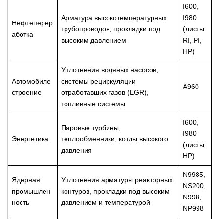
I600,
Арматура высокотемпературных
I980
Нефтеперер
трубопроводов, прокладки под
(листы
аботка
высоким давлением
RI, PI,
HP)
Уплотнения водяных насосов,
Автомобиле
системы рециркуляции
A960
строение
отработавших газов (EGR),
топливные системы
I600,
Паровые турбины,
I980
Энергетика
теплообменники, котлы высокого
(листы
давления
HP)
N9985,
Ядерная
Уплотнения арматуры реакторных
NS200,
промышлен
контуров, прокладки под высоким
N998,
ность
давлением и температурой
NP998