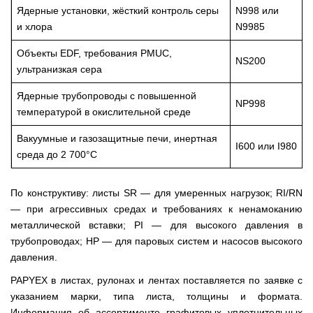
Ядерные установки, жёсткий контроль серы
N998 или
и хлора
N9985
Объекты EDF, требования PMUC,
NS200
ультранизкая сера
Ядерные трубопроводы с повышенной
NP998
температурой в окислительной среде
Вакуумные и газозащитные печи, инертная
I600 или I980
среда до 2 700°C
По конструктиву: листы SR — для умеренных нагрузок; RI/RN
— при агрессивных средах и требованиях к ненамоканию
металлической вставки; PI — для высокого давления в
трубопроводах; HP — для паровых систем и насосов высокого
давления.
PAPYEX в листах, рулонах и лентах поставляется по заявке с
указанием марки, типа листа, толщины и формата.
Информация об ассортименте графитовых уплотнительных