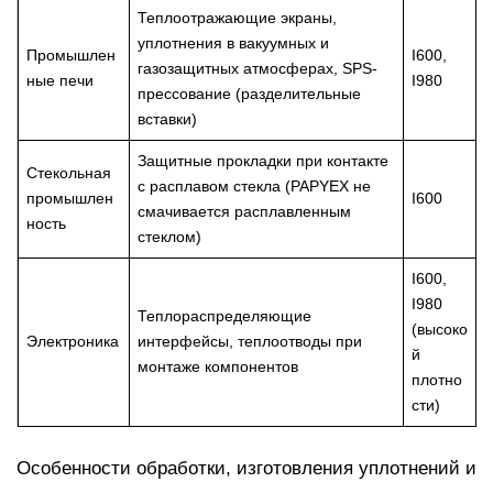
Теплоотражающие экраны,
уплотнения в вакуумных и
Промышлен
I600,
газозащитных атмосферах, SPS-
ные печи
I980
прессование (разделительные
вставки)
Защитные прокладки при контакте
Стекольная
с расплавом стекла (PAPYEX не
промышлен
I600
смачивается расплавленным
ность
стеклом)
I600,
I980
Теплораспределяющие
(высоко
Электроника
интерфейсы, теплоотводы при
й
монтаже компонентов
плотно
сти)
Особенности обработки, изготовления уплотнений и