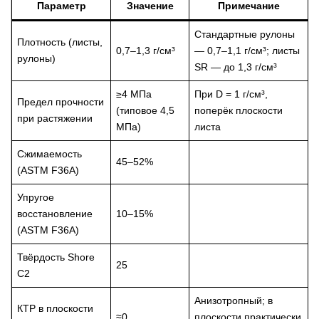
Параметр
Значение
Примечание
Стандартные рулоны
Плотность (листы,
0,7–1,3 г/см³
— 0,7–1,1 г/см³; листы
рулоны)
SR — до 1,3 г/см³
≥4 МПа
При D = 1 г/см³,
Предел прочности
(типовое 4,5
поперёк плоскости
при растяжении
МПа)
листа
Сжимаемость
45–52%
(ASTM F36A)
Упругое
восстановление
10–15%
(ASTM F36A)
Твёрдость Shore
25
C2
Анизотропный; в
КТР в плоскости
≈0
плоскости практически