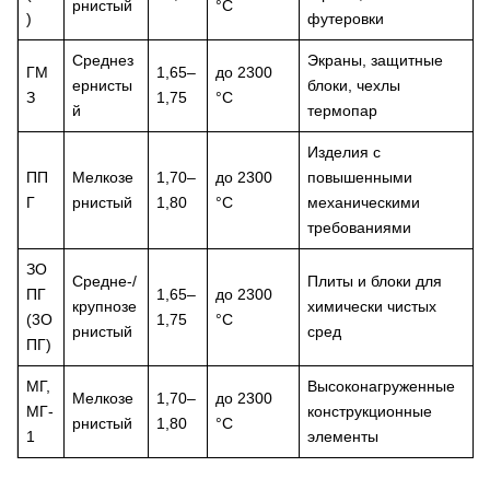
рнистый
°C
)
футеровки
Среднез
Экраны, защитные
ГМ
1,65–
до 2300
ернисты
блоки, чехлы
З
1,75
°C
й
термопар
Изделия с
ПП
Мелкозе
1,70–
до 2300
повышенными
Г
рнистый
1,80
°C
механическими
требованиями
ЗО
Средне-/
Плиты и блоки для
ПГ
1,65–
до 2300
крупнозе
химически чистых
(3О
1,75
°C
рнистый
сред
ПГ)
МГ,
Высоконагруженные
Мелкозе
1,70–
до 2300
МГ-
конструкционные
рнистый
1,80
°C
1
элементы