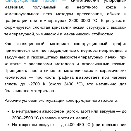
Конструкционный графит
— синтетический углеродный
материал, получаемый из нефтяного кокса и
каменноугольного пека методом прессования, обжига и
графитации при температурах 2800–3000 °C. В результате
формируется слоистая кристаллическая структура с высокой
температурной, химической и механической стойкостью.
Как изоляционный материал конструкционный графит
применяется там, где традиционные огнеупоры непригодны: в
вакуумных и газозащитных высокотемпературных печах, при
контакте с расплавами металлов и агрессивными газами.
Принципиальное отличие от металлических и керамических
изоляторов — прочность графита
возрастает
при нагреве
вплоть до ~2700 К (около 2430 °C), что нетипично для
большинства материалов.
Рабочие условия эксплуатации конструкционного графита:
В нейтральной атмосфере (аргон, азот) или вакууме — до
2000–2500 °C (в зависимости от марки);
На открытом воздухе — до 400–450 °C (при превышении