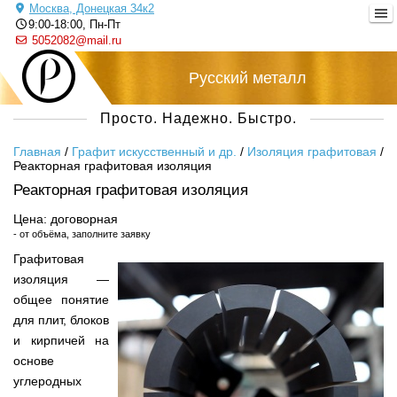
Москва, Донецкая 34к2
9:00-18:00, Пн-Пт
5052082@mail.ru
Русский металл
Просто. Надежно. Быстро.
Главная
/
Графит искусственный и др.
/
Изоляция графитовая
/
Реакторная графитовая изоляция
Реакторная графитовая изоляция
Цена: договорная
- от объёма, заполните заявку
Графитовая
изоляция —
общее понятие
для плит, блоков
и кирпичей на
основе
углеродных