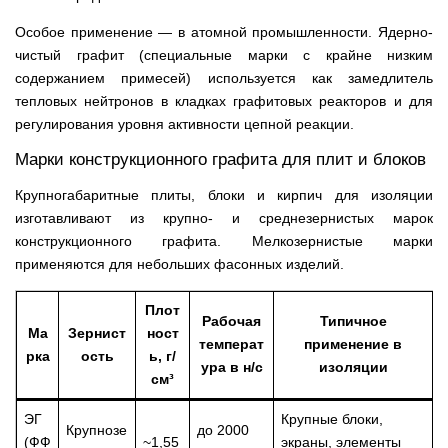
Особое применение — в атомной промышленности. Ядерно-
чистый графит (специальные марки с крайне низким
содержанием примесей) используется как замедлитель
тепловых нейтронов в кладках графитовых реакторов и для
регулирования уровня активности цепной реакции.
Марки конструкционного графита для плит и блоков
Крупногабаритные плиты, блоки и кирпич для изоляции
изготавливают из крупно- и среднезернистых марок
конструкционного графита. Мелкозернистые марки
применяются для небольших фасонных изделий.
Плот
Рабочая
Типичное
Ма
Зернист
ност
температ
применение в
рка
ость
ь, г/
ура в н/с
изоляции
см³
ЭГ
Крупные блоки,
Крупнозе
до 2000
(ФФ
~1,55
экраны, элементы