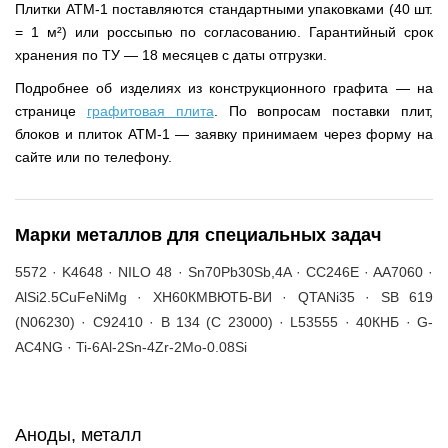
Плитки АТМ-1 поставляются стандартными упаковками (40 шт.
= 1 м²) или россыпью по согласованию. Гарантийный срок
хранения по ТУ — 18 месяцев с даты отгрузки.
Подробнее об изделиях из конструкционного графита — на
странице
графитовая плита
. По вопросам поставки плит,
блоков и плиток АТМ-1 — заявку принимаем через форму на
сайте или по телефону.
Марки металлов для специальных задач
5572 · K4648 · NILO 48 · Sn70Pb30Sb,4A · CC246E · AA7060 ·
AlSi2.5CuFeNiMg · ХН60КМВЮТБ-ВИ · QTANi35 · SB 619
(N06230) · C92410 · B 134 (C 23000) · L53555 · 40КНБ · G-
AC4NG · Ti-6Al-2Sn-4Zr-2Mo-0.08Si
Аноды, металл