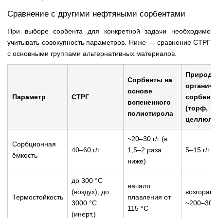
Сравнение с другими нефтяными сорбентами
При выборе сорбента для конкретной задачи необходимо
учитывать совокупность параметров. Ниже — сравнение СТРГ
с основными группами альтернативных материалов.
Природн
Сорбенты на
органиче
основе
Параметр
СТРГ
сорбент
вспененного
(торф,
полистирола
целлюло
~20–30 г/г (в
Сорбционная
40–60 г/г
1,5–2 раза
5–15 г/г
ёмкость
ниже)
до 300 °С
начало
(воздух), до
возгорани
Термостойкость
плавления от
3000 °С
~200–300
115 °С
(инерт.)