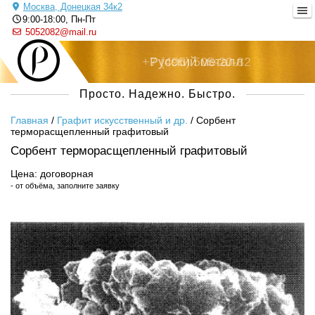
Москва, Донецкая 34к2
9:00-18:00, Пн-Пт
5052082@mail.ru
+7 (495) 505-20-82
Русский металл
Просто. Надежно. Быстро.
Главная
/
Графит искусственный и др.
/
Сорбент
терморасщепленный графитовый
Сорбент терморасщепленный графитовый
Цена: договорная
- от объёма, заполните заявку