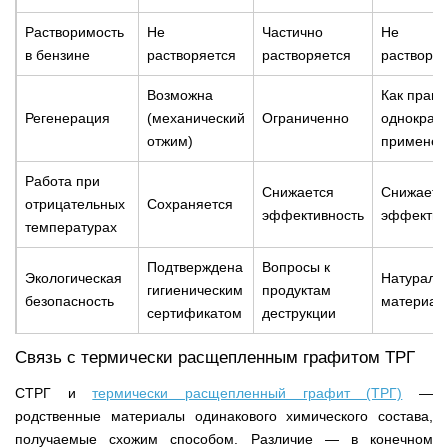
Растворимость
Не
Частично
Не
в бензине
растворяется
растворяется
растворяе
Возможна
Как прави
Регенерация
(механический
Ограниченно
однократ
отжим)
применен
Работа при
Снижается
Снижаетс
отрицательных
Сохраняется
эффективность
эффектив
температурах
Подтверждена
Вопросы к
Экологическая
Натураль
гигиеническим
продуктам
безопасность
материал
сертификатом
деструкции
Связь с термически расщепленным графитом ТРГ
СТРГ и
термически расщепленный графит (ТРГ)
—
родственные материалы одинакового химического состава,
получаемые схожим способом. Различие — в конечном