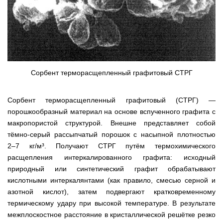
Сорбент терморасщепленный графитовый СТРГ
Сорбент терморасщепленный графитовый (СТРГ) —
порошкообразный материал на основе вспученного графита с
макропористой структурой. Внешне представляет собой
тёмно-серый рассыпчатый порошок с насыпной плотностью
2–7 кг/м³. Получают СТРГ путём термохимического
расщепления интеркалированного графита: исходный
природный или синтетический графит обрабатывают
кислотными интеркалянтами (как правило, смесью серной и
азотной кислот), затем подвергают кратковременному
термическому удару при высокой температуре. В результате
межплоскостное расстояние в кристаллической решётке резко