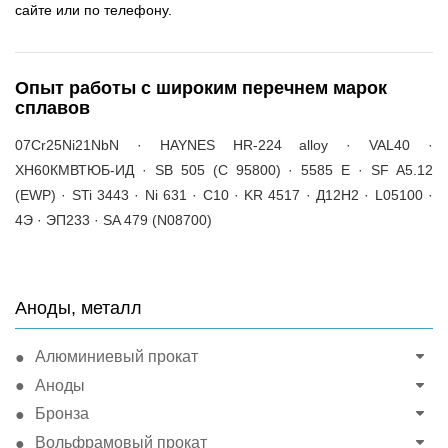
сайте или по телефону.
Опыт работы с широким перечнем марок
сплавов
07Cr25Ni21NbN · HAYNES HR-224 alloy · VAL40 ·
ХН60КМВТЮБ-ИД · SB 505 (C 95800) · 5585 E · SF A5.12
(EWP) · STi 3443 · Ni 631 · C10 · KR 4517 · Д12Н2 · L05100 ·
4Э · ЭП233 · SA 479 (N08700)
Аноды, металл
Алюминиевый прокат
Аноды
Бронза
Вольфрамовый прокат