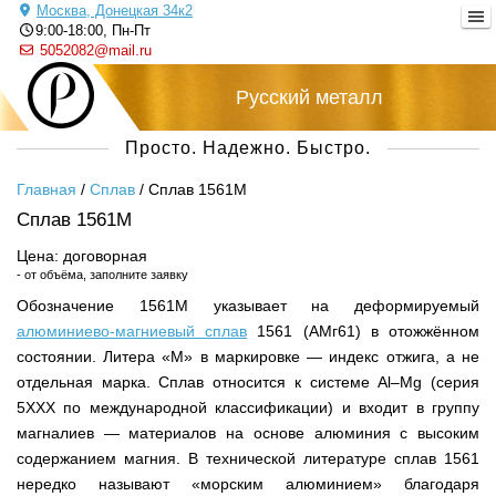
Москва, Донецкая 34к2
9:00-18:00, Пн-Пт
5052082@mail.ru
Русский металл
Просто. Надежно. Быстро.
Главная
/
Сплав
/
Сплав 1561М
Сплав 1561М
Цена: договорная
- от объёма, заполните заявку
Обозначение 1561М указывает на деформируемый
алюминиево-магниевый сплав
1561 (АМг61) в отожжённом
состоянии. Литера «М» в маркировке — индекс отжига, а не
отдельная марка. Сплав относится к системе Al–Mg (серия
5ХХХ по международной классификации) и входит в группу
магналиев — материалов на основе алюминия с высоким
содержанием магния. В технической литературе сплав 1561
нередко называют «морским алюминием» благодаря