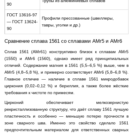
Трубы из алюминиевых сплавов
90
ГОСТ 13616-97
Профили прессованные (швеллеры,
— ГОСТ 13624-
тавры, уголки и др.)
90
Сравнение сплава 1561 со сплавами АМг5 и АМг6
Сплав 1561 (АМг61) конструктивно близок к сплавам АМг5
(1550) и АМг6 (1560), однако имеет ряд принципиальных
отличий. Содержание магния в 1561 (5,5–6,5 %) выше, чем в
АМг5 (4,8–5,8 %), и примерно соответствует АМг6 (5,8–6,8 %).
Главное отличие — наличие в сплаве 1561 микродобавок
циркония (0,02–0,12 %) и бериллия, а также более жёсткие
требования к чистоте по примесям.
Цирконий обеспечивает мелкозернистую
рекристаллизованную структуру, что даёт сплаву 1561 лучшую
пластичность и особенно — меньшую потерю прочности в
зоне сварного шва. Именно это свойство сделало 1561
предпочтительным материалом для ответственных сварных