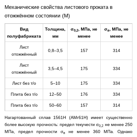
Механические свойства листового проката в
отожжённом состоянии (М)
Вид
Толщина,
σ
, МПа, не
σ
, МПа, не
0,2
в
полуфабриката
мм
менее
менее
Лист
0,8–3,5
157
314
отожжённый
Лист
3,5–4,5
175
334
отожжённый
Лист без т/о
5–10
175
334
Плита без т/о
12–50
176
334
Плита без т/о
50–60
157
314
Нагартованный сплав 1561Н (АМг61Н) имеет существенно
более высокую прочность: предел текучести σ
не менее 250
0,2
МПа, предел прочности σ
не менее 360 МПа. Однако
в