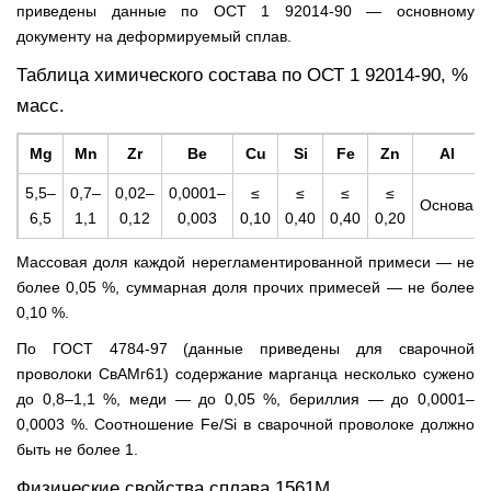
приведены данные по ОСТ 1 92014-90 — основному
документу на деформируемый сплав.
Таблица химического состава по ОСТ 1 92014-90, %
масс.
Mg
Mn
Zr
Be
Cu
Si
Fe
Zn
Al
5,5–
0,7–
0,02–
0,0001–
≤
≤
≤
≤
Основа
6,5
1,1
0,12
0,003
0,10
0,40
0,40
0,20
Массовая доля каждой нерегламентированной примеси — не
более 0,05 %, суммарная доля прочих примесей — не более
0,10 %.
По ГОСТ 4784-97 (данные приведены для сварочной
проволоки СвАМг61) содержание марганца несколько сужено
до 0,8–1,1 %, меди — до 0,05 %, бериллия — до 0,0001–
0,0003 %. Соотношение Fe/Si в сварочной проволоке должно
быть не более 1.
Физические свойства сплава 1561М