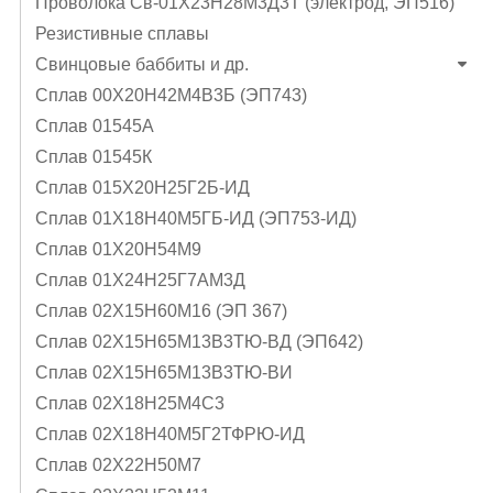
Проволока Св-01Х23Н28М3Д3Т (электрод, ЭП516)
Резистивные сплавы
Свинцовые баббиты и др.
Сплав 00Х20Н42М4В3Б (ЭП743)
Сплав 01545А
Сплав 01545К
Сплав 015Х20Н25Г2Б-ИД
Сплав 01Х18Н40М5ГБ-ИД (ЭП753-ИД)
Сплав 01Х20Н54М9
Сплав 01Х24Н25Г7АМ3Д
Сплав 02Х15Н60М16 (ЭП 367)
Сплав 02Х15Н65М13В3ТЮ-ВД (ЭП642)
Сплав 02Х15Н65М13В3ТЮ-ВИ
Сплав 02Х18Н25М4С3
Сплав 02Х18Н40М5Г2ТФРЮ-ИД
Сплав 02Х22Н50М7