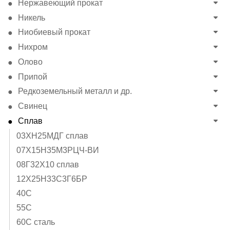
Нержавеющий прокат
Никель
Ниобиевый прокат
Нихром
Олово
Припой
Редкоземельный металл и др.
Свинец
Сплав
03ХН25МДГ сплав
07Х15Н35М3РЦЧ-ВИ
08Г32Х10 сплав
12Х25Н33С3Г6БР
40C
55С
60С сталь