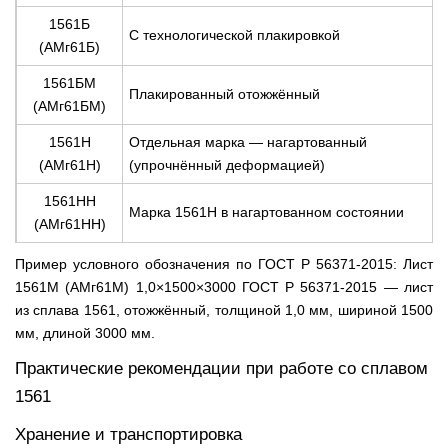
1561Б
С технологической плакировкой
(АМг61Б)
1561БМ
Плакированный отожжённый
(АМг61БМ)
1561Н
Отдельная марка — нагартованный
(АМг61Н)
(упрочнённый деформацией)
1561НН
Марка 1561Н в нагартованном состоянии
(АМг61НН)
Пример условного обозначения по ГОСТ Р 56371-2015: Лист
1561М (АМг61М) 1,0×1500×3000 ГОСТ Р 56371-2015 — лист
из сплава 1561, отожжённый, толщиной 1,0 мм, шириной 1500
мм, длиной 3000 мм.
Практические рекомендации при работе со сплавом
1561
Хранение и транспортировка