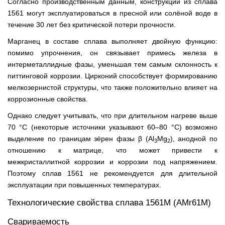
Согласно производственным данным, конструкции из сплава
1561 могут эксплуатироваться в пресной или солёной воде в
течение 30 лет без критической потери прочности.
Марганец в составе сплава выполняет двойную функцию:
помимо упрочнения, он связывает примесь железа в
интерметаллидные фазы, уменьшая тем самым склонность к
питтинговой коррозии. Цирконий способствует формированию
мелкозернистой структуры, что также положительно влияет на
коррозионные свойства.
Однако следует учитывать, что при длительном нагреве выше
70 °С (некоторые источники указывают 60–80 °С) возможно
выделение по границам зёрен фазы β (Al
Mg
), анодной по
3
2
отношению к матрице, что может привести к
межкристаллитной коррозии и коррозии под напряжением.
Поэтому сплав 1561 не рекомендуется для длительной
эксплуатации при повышенных температурах.
Технологические свойства сплава 1561М (АМг61М)
Свариваемость