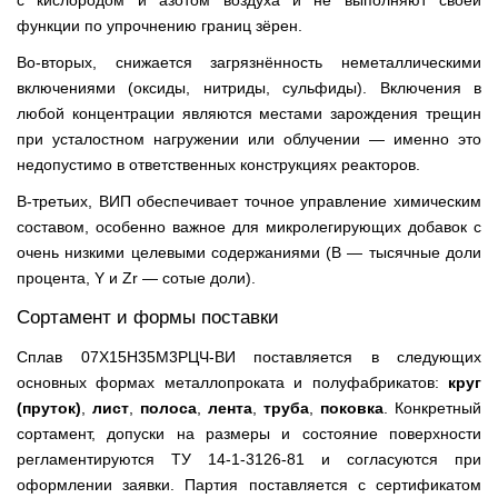
с кислородом и азотом воздуха и не выполняют своей
функции по упрочнению границ зёрен.
Во-вторых, снижается загрязнённость неметаллическими
включениями (оксиды, нитриды, сульфиды). Включения в
любой концентрации являются местами зарождения трещин
при усталостном нагружении или облучении — именно это
недопустимо в ответственных конструкциях реакторов.
В-третьих, ВИП обеспечивает точное управление химическим
составом, особенно важное для микролегирующих добавок с
очень низкими целевыми содержаниями (B — тысячные доли
процента, Y и Zr — сотые доли).
Сортамент и формы поставки
Сплав 07Х15Н35М3РЦЧ-ВИ поставляется в следующих
основных формах металлопроката и полуфабрикатов:
круг
(пруток)
,
лист
,
полоса
,
лента
,
труба
,
поковка
. Конкретный
сортамент, допуски на размеры и состояние поверхности
регламентируются ТУ 14-1-3126-81 и согласуются при
оформлении заявки. Партия поставляется с сертификатом