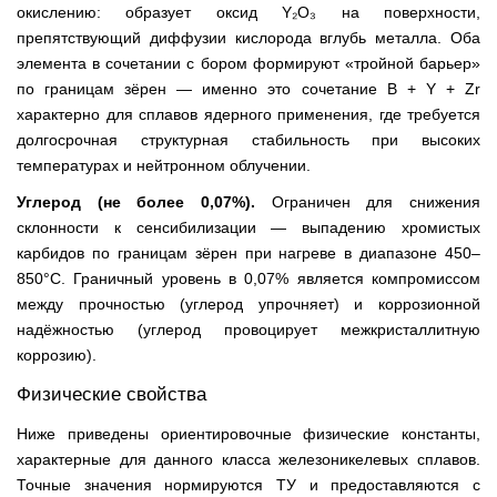
окислению: образует оксид Y₂O₃ на поверхности,
препятствующий диффузии кислорода вглубь металла. Оба
элемента в сочетании с бором формируют «тройной барьер»
по границам зёрен — именно это сочетание B + Y + Zr
характерно для сплавов ядерного применения, где требуется
долгосрочная структурная стабильность при высоких
температурах и нейтронном облучении.
Углерод (не более 0,07%).
Ограничен для снижения
склонности к сенсибилизации — выпадению хромистых
карбидов по границам зёрен при нагреве в диапазоне 450–
850°C. Граничный уровень в 0,07% является компромиссом
между прочностью (углерод упрочняет) и коррозионной
надёжностью (углерод провоцирует межкристаллитную
коррозию).
Физические свойства
Ниже приведены ориентировочные физические константы,
характерные для данного класса железоникелевых сплавов.
Точные значения нормируются ТУ и предоставляются с