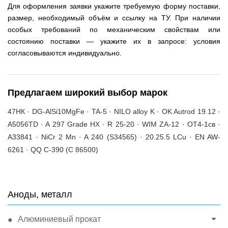
Для оформления заявки укажите требуемую форму поставки,
размер, необходимый объём и ссылку на ТУ. При наличии
особых требований по механическим свойствам или
состоянию поставки — укажите их в запросе: условия
согласовываются индивидуально.
Предлагаем широкий выбор марок
47НК · DG-AlSi10MgFe · TA-5 · NILO alloy K · OK Autrod 19.12 ·
A5056TD · A 297 Grade HX · R 25-20 · WIM ZA-12 · ОТ4-1св ·
A33841 · NiCr 2 Mn · A 240 (S34565) · 20.25.5 LCu · EN AW-
6261 · QQ C-390 (C 86500)
Аноды, металл
Алюминиевый прокат