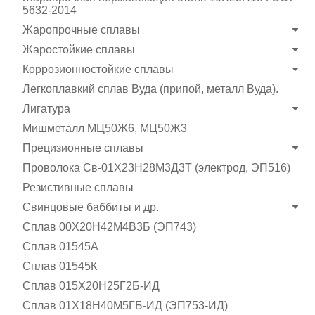
5632-2014
Жаропрочные сплавы
Жаростойкие сплавы
Коррозионностойкие сплавы
Легкоплавкий сплав Вуда (припой, металл Вуда).
Лигатура
Мишметалл МЦ50Ж6, МЦ50Ж3
Прецизионные сплавы
Проволока Св-01Х23Н28М3Д3Т (электрод, ЭП516)
Резистивные сплавы
Свинцовые баббиты и др.
Сплав 00Х20Н42М4В3Б (ЭП743)
Сплав 01545А
Сплав 01545К
Сплав 015Х20Н25Г2Б-ИД
Сплав 01Х18Н40М5ГБ-ИД (ЭП753-ИД)