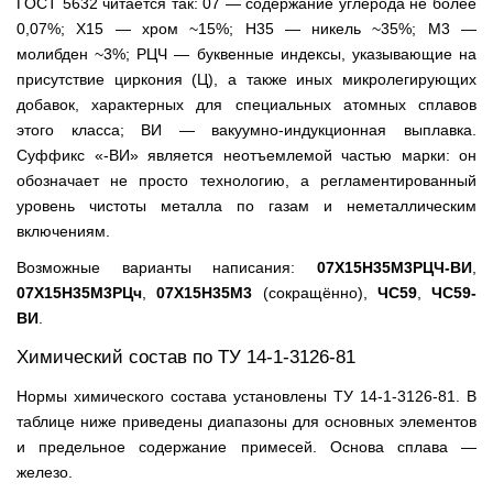
ГОСТ 5632 читается так: 07 — содержание углерода не более
0,07%; Х15 — хром ~15%; Н35 — никель ~35%; М3 —
молибден ~3%; РЦЧ — буквенные индексы, указывающие на
присутствие циркония (Ц), а также иных микролегирующих
добавок, характерных для специальных атомных сплавов
этого класса; ВИ — вакуумно-индукционная выплавка.
Суффикс «-ВИ» является неотъемлемой частью марки: он
обозначает не просто технологию, а регламентированный
уровень чистоты металла по газам и неметаллическим
включениям.
Возможные варианты написания:
07Х15Н35М3РЦЧ-ВИ
,
07Х15Н35М3РЦч
,
07Х15Н35М3
(сокращённо),
ЧС59
,
ЧС59-
ВИ
.
Химический состав по ТУ 14-1-3126-81
Нормы химического состава установлены ТУ 14-1-3126-81. В
таблице ниже приведены диапазоны для основных элементов
и предельное содержание примесей. Основа сплава —
железо.