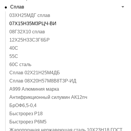
Сплав
03ХН25МДГ сплав
07Х15Н35М3РЦЧ-ВИ
08Г32Х10 сплав
12Х25Н33С3Г6БР
40C
55С
60С сталь
Cплав 02Х21Н25М4ДБ
Cплав 08Х20Н57М8В8Т3Р-ИД
А999 Алюминия марка
Антифрикционный силумин АК12пч
БрОФ6,5-0,4
Быстрорез Р18
Быстрорез Р6М5
Жаропрочная нержавеющая сталь 10Х23Н18 ГОСТ