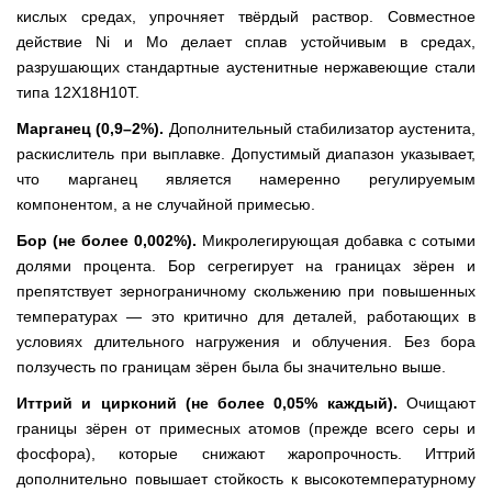
кислых средах, упрочняет твёрдый раствор. Совместное
действие Ni и Mo делает сплав устойчивым в средах,
разрушающих стандартные аустенитные нержавеющие стали
типа 12Х18Н10Т.
Марганец (0,9–2%).
Дополнительный стабилизатор аустенита,
раскислитель при выплавке. Допустимый диапазон указывает,
что марганец является намеренно регулируемым
компонентом, а не случайной примесью.
Бор (не более 0,002%).
Микролегирующая добавка с сотыми
долями процента. Бор сегрегирует на границах зёрен и
препятствует зернограничному скольжению при повышенных
температурах — это критично для деталей, работающих в
условиях длительного нагружения и облучения. Без бора
ползучесть по границам зёрен была бы значительно выше.
Иттрий и цирконий (не более 0,05% каждый).
Очищают
границы зёрен от примесных атомов (прежде всего серы и
фосфора), которые снижают жаропрочность. Иттрий
дополнительно повышает стойкость к высокотемпературному