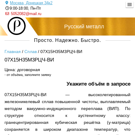
Москва, Донецкая 34к2
9:00-18:00, Пн-Пт
5052082@mail.ru
Русский металл
Просто. Надежно. Быстро.
Главная
/
Сплав
/
07Х15Н35М3РЦЧ-ВИ
07Х15Н35М3РЦЧ-ВИ
Цена: договорная
- от объёма, заполните заявку
Укажите объём в запросе
07Х15Н35М3РЦЧ-ВИ — высоколегированный
железоникелевый сплав повышенной чистоты, выплавляемый
методом вакуумно-индукционного переплава (ВИП). По
структуре относится к аустенитному классу:
гранецентрированная кубическая решётка (γ-матрица)
сохраняется в широком диапазоне температур, что