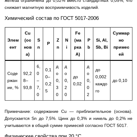
железа ограничена до 0,02% вместо стандартных 0,05%, что
снижает магнитную восприимчивость изделий.
Химический состав по ГОСТ 5017-2006
Cu
Fe
Суммар
Элем
(ос
S
Z
N
(ма
P
Si, Al,
но
P
ент
нов
n
n
i
рка
b
Sb, Bi
примес
а)
А)
ей
6,
д
д
д
0,1
до
Соде
92,2
0
о
о
о
0–
до
0,002
ржан
8–
–
0,
0,
0,
до 0,10
0,2
0,02
каждо
ие, %
93,8
7,
3
2
0
5
го
0
0
0
2
Примечание: содержание Cu — приблизительное (основа).
Допускается Sn до 7,5%. Цинк до 0,3% и никель до 0,2% не
учитываются в общей сумме примесей согласно ГОСТ 5017.
Физические свойства при 20 °C