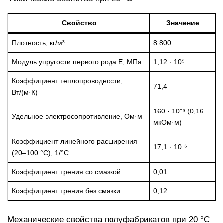
Свойство
Значение
Плотность, кг/м³
8 800
Модуль упругости первого рода E, МПа
1,12 · 10⁵
Коэффициент теплопроводности,
71,4
Вт/(м·К)
160 · 10⁻⁹ (0,16
Удельное электросопротивление, Ом·м
мкОм·м)
Коэффициент линейного расширения
17,1 · 10⁻⁶
(20–100 °C), 1/°C
Коэффициент трения со смазкой
0,01
Коэффициент трения без смазки
0,12
Механические свойства полуфабрикатов при 20 °C