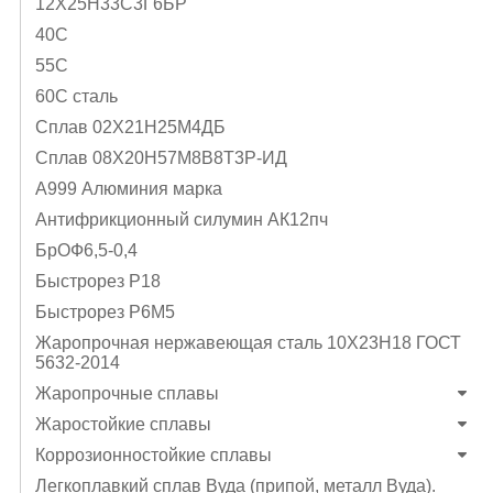
12Х25Н33С3Г6БР
40C
55С
60С сталь
Cплав 02Х21Н25М4ДБ
Cплав 08Х20Н57М8В8Т3Р-ИД
А999 Алюминия марка
Антифрикционный силумин АК12пч
БрОФ6,5-0,4
Быстрорез Р18
Быстрорез Р6М5
Жаропрочная нержавеющая сталь 10Х23Н18 ГОСТ
5632-2014
Жаропрочные сплавы
Жаростойкие сплавы
Коррозионностойкие сплавы
Легкоплавкий сплав Вуда (припой, металл Вуда).