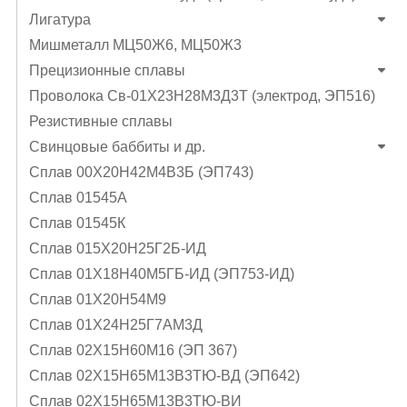
Лигатура
Мишметалл МЦ50Ж6, МЦ50Ж3
Прецизионные сплавы
Проволока Св-01Х23Н28М3Д3Т (электрод, ЭП516)
Резистивные сплавы
Свинцовые баббиты и др.
Сплав 00Х20Н42М4В3Б (ЭП743)
Сплав 01545А
Сплав 01545К
Сплав 015Х20Н25Г2Б-ИД
Сплав 01Х18Н40М5ГБ-ИД (ЭП753-ИД)
Сплав 01Х20Н54М9
Сплав 01Х24Н25Г7АМ3Д
Сплав 02Х15Н60М16 (ЭП 367)
Сплав 02Х15Н65М13В3ТЮ-ВД (ЭП642)
Сплав 02Х15Н65М13В3ТЮ-ВИ