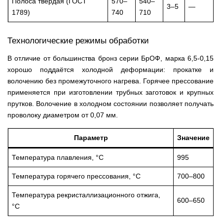
Полоса твёрдая (ГОСТ
570–
540–
3–5
—
1789)
740
710
Технологические режимы обработки
В отличие от большинства бронз серии БрОФ, марка 6,5-0,15
хорошо поддаётся холодной деформации: прокатке и
волочению без промежуточного нагрева. Горячее прессование
применяется при изготовлении трубных заготовок и крупных
прутков. Волочение в холодном состоянии позволяет получать
проволоку диаметром от 0,07 мм.
Параметр
Значение
Температура плавления, °C
995
Температура горячего прессования, °C
700–800
Температура рекристаллизационного отжига,
600–650
°C