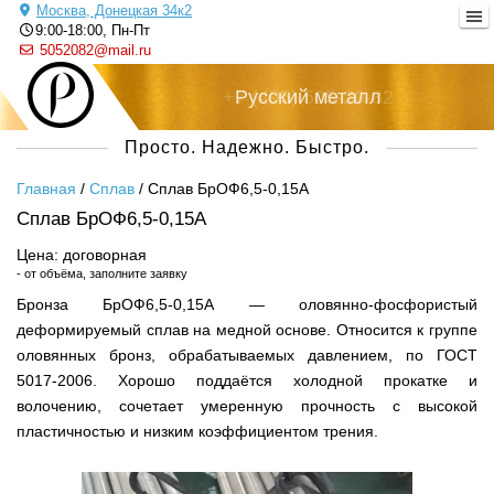
Москва, Донецкая 34к2
9:00-18:00, Пн-Пт
5052082@mail.ru
Русский металл
Просто. Надежно. Быстро.
Главная
/
Сплав
/
Сплав БрОФ6,5-0,15А
Сплав БрОФ6,5-0,15А
Цена: договорная
- от объёма, заполните заявку
Бронза БрОФ6,5-0,15А — оловянно-фосфористый
деформируемый сплав на медной основе. Относится к группе
оловянных бронз, обрабатываемых давлением, по ГОСТ
5017-2006. Хорошо поддаётся холодной прокатке и
волочению, сочетает умеренную прочность с высокой
пластичностью и низким коэффициентом трения.