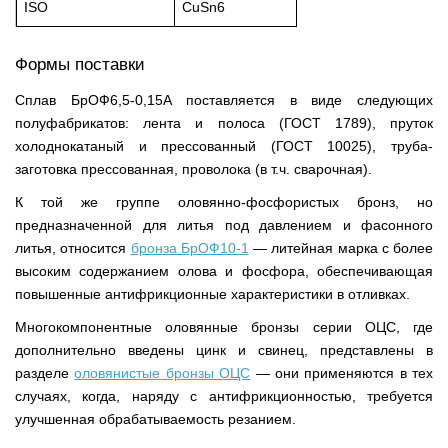
ISO
CuSn6
Формы поставки
Сплав БрОФ6,5-0,15А поставляется в виде следующих
полуфабрикатов: лента и полоса (ГОСТ 1789), пруток
холоднокатаный и прессованный (ГОСТ 10025), труба-
заготовка прессованная, проволока (в т.ч. сварочная).
К той же группе оловянно-фосфористых бронз, но
предназначенной для литья под давлением и фасонного
литья, относится
бронза БрОФ10-1
— литейная марка с более
высоким содержанием олова и фосфора, обеспечивающая
повышенные антифрикционные характеристики в отливках.
Многокомпонентные оловянные бронзы серии ОЦС, где
дополнительно введены цинк и свинец, представлены в
разделе
оловянистые бронзы ОЦС
— они применяются в тех
случаях, когда, наряду с антифрикционностью, требуется
улучшенная обрабатываемость резанием.