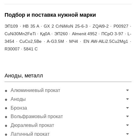
Подбор и поставка нужной марки
ЭП109 · HB 35 A · GX 2 CrNiMoN 25-6-3 · ZQAl9-2 · P00927 ·
CuNi30Mn2FeTi · Кд0А · ЭП260 · Almenit 4952 · ПСрО 3-97 · L-
3454 · CuCo2,5Be · A-G3.5M · МЧ4 · EN AW-AlLi2.5Cu2Mg1 ·
R30007 · 5841 C
Аноды, металл
Алюминиевый прокат
Аноды
Бронза
Вольфрамовый прокат
Дюралевый прокат
Латунный прокат