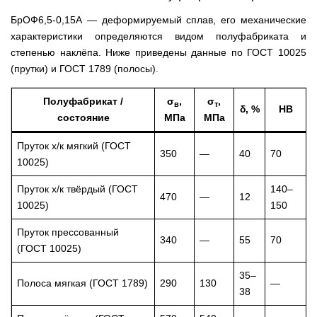
БрОФ6,5-0,15А — деформируемый сплав, его механические
характеристики определяются видом полуфабриката и
степенью наклёпа. Ниже приведены данные по ГОСТ 10025
(прутки) и ГОСТ 1789 (полосы).
Полуфабрикат /
σ
,
σ
,
в
т
δ, %
HB
состояние
МПа
МПа
Пруток х/к мягкий (ГОСТ
350
—
40
70
10025)
Пруток х/к твёрдый (ГОСТ
140–
470
—
12
10025)
150
Пруток прессованный
340
—
55
70
(ГОСТ 10025)
35–
Полоса мягкая (ГОСТ 1789)
290
130
—
38