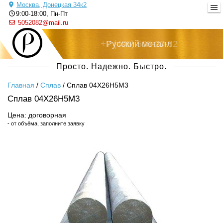
Москва, Донецкая 34к2
9:00-18:00, Пн-Пт
5052082@mail.ru
+7 (495) 505-20-82
Русский металл
Просто. Надежно. Быстро.
Главная
/
Сплав
/
Сплав 04Х26Н5М3
Сплав 04Х26Н5М3
Цена: договорная
- от объёма, заполните заявку