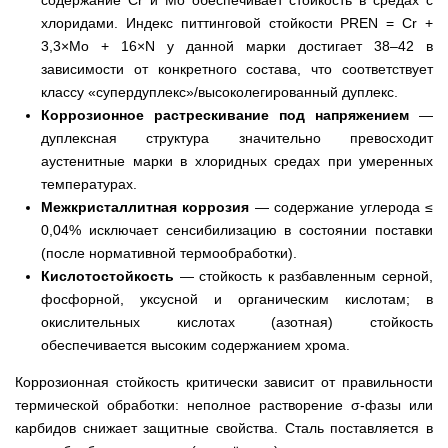
содержание Cr и Mo обеспечивает стойкость в средах с
хлоридами. Индекс питтинговой стойкости PREN = Cr +
3,3×Mo + 16×N у данной марки достигает 38–42 в
зависимости от конкретного состава, что соответствует
классу «супердуплекс»/высоколегированный дуплекс.
Коррозионное растрескивание под напряжением
—
дуплексная структура значительно превосходит
аустенитные марки в хлоридных средах при умеренных
температурах.
Межкристаллитная коррозия
— содержание углерода ≤
0,04% исключает сенсибилизацию в состоянии поставки
(после нормативной термообработки).
Кислотостойкость
— стойкость к разбавленным серной,
фосфорной, уксусной и органическим кислотам; в
окислительных кислотах (азотная) стойкость
обеспечивается высоким содержанием хрома.
Коррозионная стойкость критически зависит от правильности
термической обработки: неполное растворение σ-фазы или
карбидов снижает защитные свойства. Сталь поставляется в