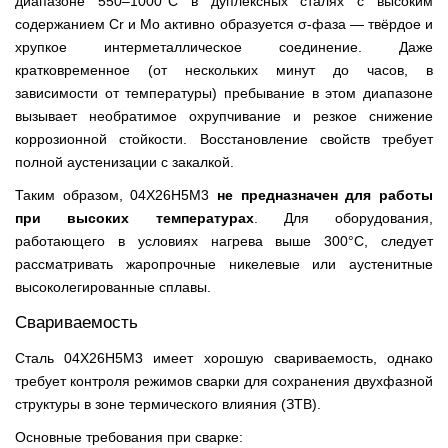
диапазоне 550–1000°C в дуплексных сталях с высоким
содержанием Cr и Mo активно образуется σ-фаза — твёрдое и
хрупкое интерметаллическое соединение. Даже
кратковременное (от нескольких минут до часов, в
зависимости от температуры) пребывание в этом диапазоне
вызывает необратимое охрупчивание и резкое снижение
коррозионной стойкости. Восстановление свойств требует
полной аустенизации с закалкой.
Таким образом, 04Х26Н5М3
не предназначен для работы
при высоких температурах
. Для оборудования,
работающего в условиях нагрева выше 300°C, следует
рассматривать жаропрочные никелевые или аустенитные
высоколегированные сплавы.
Свариваемость
Сталь 04Х26Н5М3 имеет хорошую свариваемость, однако
требует контроля режимов сварки для сохранения двухфазной
структуры в зоне термического влияния (ЗТВ).
Основные требования при сварке: