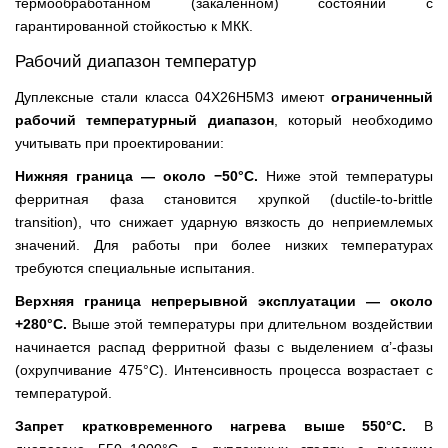
термообработанном (закалённом) состоянии с
гарантированной стойкостью к МКК.
Рабочий диапазон температур
Дуплексные стали класса 04Х26Н5М3 имеют
ограниченный
рабочий температурный диапазон
, который необходимо
учитывать при проектировании:
Нижняя граница — около −50°C.
Ниже этой температуры
ферритная фаза становится хрупкой (ductile-to-brittle
transition), что снижает ударную вязкость до неприемлемых
значений. Для работы при более низких температурах
требуются специальные испытания.
Верхняя граница непрерывной эксплуатации — около
+280°C.
Выше этой температуры при длительном воздействии
начинается распад ферритной фазы с выделением α’-фазы
(охрупчивание 475°C). Интенсивность процесса возрастает с
температурой.
Запрет кратковременного нагрева выше 550°C.
В