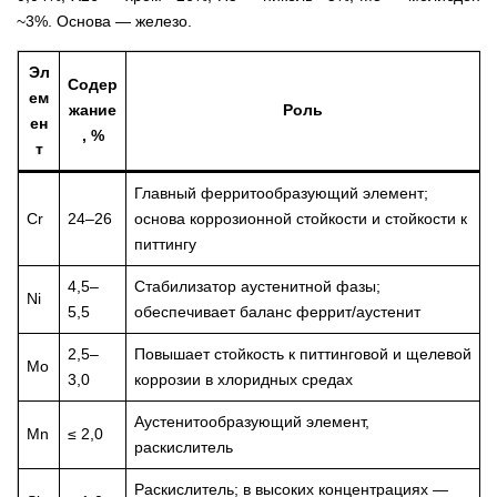
~3%. Основа — железо.
Эл
Содер
ем
жание
Роль
ен
, %
т
Главный ферритообразующий элемент;
Cr
24–26
основа коррозионной стойкости и стойкости к
питтингу
4,5–
Стабилизатор аустенитной фазы;
Ni
5,5
обеспечивает баланс феррит/аустенит
2,5–
Повышает стойкость к питтинговой и щелевой
Mo
3,0
коррозии в хлоридных средах
Аустенитообразующий элемент,
Mn
≤ 2,0
раскислитель
Раскислитель; в высоких концентрациях —