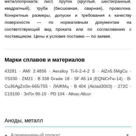
металлопроката: лист, пруток (круглый, шестигранный,
квадратный), труба (бесшовная, сварная), проволока.
Конкретные размеры, допуски и требования к качеству
поверхности — по нормативным документам на
соответствующий вид проката или по согласованию с
поставщиком. Цены и условия поставки — по заявке.
Марки сплавов и материалов
43281 · AMI 2.4856 · Aeralloy Ti-6-2-4-2 S · AlZn5.5MgCu ·
YS330 · ZM21 · B 338 Grade 18 · SF A5.14 (EQNiCrFe-14) · B-
Cu36AgZnSn-665/755 · ЛАЖМц · B 404 (Alclad3003) · 272C ·
C19100 · ЗлПл 90-10 · PD 104 · Allvac Allcor
Аноды, металл
Алюминиевый прокат