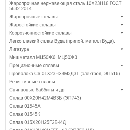
Жаропрочная нержавеющая сталь 10Х23Н18 ГОСТ
5632-2014
Жаропрочные сплавы
Жаростойкие сплавы
Коррозионностойкие сплавы
Легкоплавкий сплав Вуда (припой, металл Вуда).
Лигатура
Мишметалл МЦ50Ж6, МЦ50Ж3
Прецизионные сплавы
Проволока Св-01Х23Н28М3Д3Т (электрод, ЭП516)
Резистивные сплавы
Свинцовые баббиты и др.
Сплав 00Х20Н42М4В3Б (ЭП743)
Сплав 01545А
Сплав 01545К
Сплав 015Х20Н25Г2Б-ИД