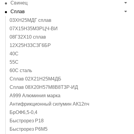
Свинец
Сплав
03ХН25МДГ сплав
07Х15Н35М3РЦЧ-ВИ
08Г32Х10 сплав
12Х25Н33С3Г6БР
40C
55С
60С сталь
Cплав 02Х21Н25М4ДБ
Cплав 08Х20Н57М8В8Т3Р-ИД
А999 Алюминия марка
Антифрикционный силумин АК12пч
БрОФ6,5-0,4
Быстрорез Р18
Быстрорез Р6М5