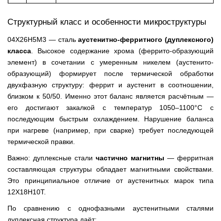
Структурный класс и особенности микроструктуры
04Х26Н5М3 — сталь
аустенитно-ферритного (дуплексного)
класса
. Высокое содержание хрома (феррито-образующий
элемент) в сочетании с умеренным никелем (аустенито-
образующий) формирует после термической обработки
двухфазную структуру: феррит и аустенит в соотношении,
близком к 50/50. Именно этот баланс является расчётным —
его достигают закалкой с температур 1050–1100°C с
последующим быстрым охлаждением. Нарушение баланса
при нагреве (например, при сварке) требует последующей
термической правки.
Важно: дуплексные стали
частично магнитны
— ферритная
составляющая структуры обладает магнитными свойствами.
Это принципиальное отличие от аустенитных марок типа
12Х18Н10Т.
По сравнению с однофазными аустенитными сталями
дуплексная структура даёт: