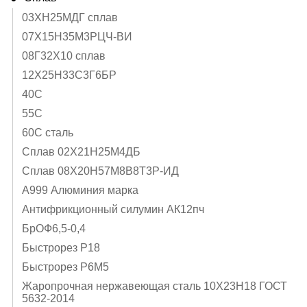
03ХН25МДГ сплав
07Х15Н35М3РЦЧ-ВИ
08Г32Х10 сплав
12Х25Н33С3Г6БР
40C
55С
60С сталь
Cплав 02Х21Н25М4ДБ
Cплав 08Х20Н57М8В8Т3Р-ИД
А999 Алюминия марка
Антифрикционный силумин АК12пч
БрОФ6,5-0,4
Быстрорез Р18
Быстрорез Р6М5
Жаропрочная нержавеющая сталь 10Х23Н18 ГОСТ
5632-2014