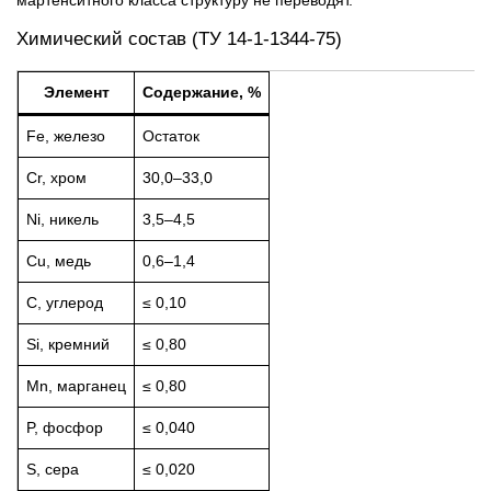
мартенситного класса структуру не переводят.
Химический состав (ТУ 14-1-1344-75)
Элемент
Содержание, %
Fe, железо
Остаток
Cr, хром
30,0–33,0
Ni, никель
3,5–4,5
Cu, медь
0,6–1,4
C, углерод
≤ 0,10
Si, кремний
≤ 0,80
Mn, марганец
≤ 0,80
P, фосфор
≤ 0,040
S, сера
≤ 0,020