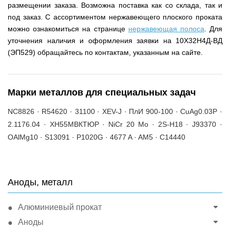
размещении заказа. Возможна поставка как со склада, так и
под заказ. С ассортиментом нержавеющего плоского проката
можно ознакомиться на странице
нержавеющая полоса
. Для
уточнения наличия и оформления заявки на 10Х32Н4Д-ВД
(ЭП529) обращайтесь по контактам, указанным на сайте.
Марки металлов для специальных задач
NC8826 · R54620 · 31100 · XEV-J · ПлИ 900-100 · CuAg0.03P ·
2.1176.04 · ХН55МВКТЮР · NiCr 20 Mo · 2S-H18 · J93370 ·
OAlMg10 · S13091 · P1020G · 4677 A · AM5 · C14440
Аноды, металл
Алюминиевый прокат
Аноды