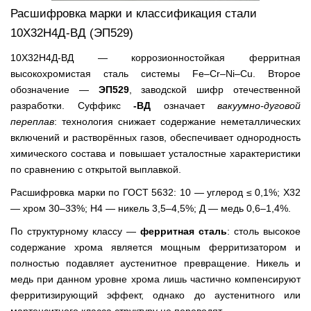
Расшифровка марки и классификация стали
10Х32Н4Д-ВД (ЭП529)
10Х32Н4Д-ВД — коррозионностойкая ферритная
высокохромистая сталь системы Fe–Cr–Ni–Cu. Второе
обозначение —
ЭП529
, заводской шифр отечественной
разработки. Суффикс
-ВД
означает
вакуумно-дуговой
переплав
: технология снижает содержание неметаллических
включений и растворённых газов, обеспечивает однородность
химического состава и повышает усталостные характеристики
по сравнению с открытой выплавкой.
Расшифровка марки по ГОСТ 5632: 10 — углерод ≤ 0,1%; Х32
— хром 30–33%; Н4 — никель 3,5–4,5%; Д — медь 0,6–1,4%.
По структурному классу —
ферритная сталь
: столь высокое
содержание хрома является мощным ферритизатором и
полностью подавляет аустенитное превращение. Никель и
медь при данном уровне хрома лишь частично компенсируют
ферритизирующий эффект, однако до аустенитного или