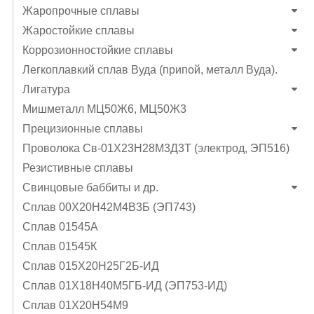
Жаропрочные сплавы
Жаростойкие сплавы
Коррозионностойкие сплавы
Легкоплавкий сплав Вуда (припой, металл Вуда).
Лигатура
Мишметалл МЦ50Ж6, МЦ50Ж3
Прецизионные сплавы
Проволока Св-01Х23Н28М3Д3Т (электрод, ЭП516)
Резистивные сплавы
Свинцовые баббиты и др.
Сплав 00Х20Н42М4В3Б (ЭП743)
Сплав 01545А
Сплав 01545К
Сплав 015Х20Н25Г2Б-ИД
Сплав 01Х18Н40М5ГБ-ИД (ЭП753-ИД)
Сплав 01Х20Н54М9