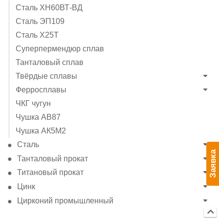
Сталь ХН60ВТ-ВД
Сталь ЭП109
Сталь Х25Т
Суперпермендюр сплав
Танталовый сплав
Твёрдые сплавы
Ферросплавы
ЧКГ чугун
Чушка АВ87
Чушка АК5М2
Сталь
Заявка
Танталовый прокат
Титановый прокат
Цинк
Цирконий промышленный