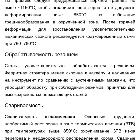
На практике следует придерживаться верхней границы не
выше ~1150°С, чтобы ограничить рост зерна, и не допускать
деформирования ниже 850°С во избежание
трещинообразования в охрупчённой зоне. После горячей
деформации для восстановления удовлетворительных
механических свойств рекомендуется кратковременный отжиг
при 760–780°С.
Обрабатываемость резанием
Сталь удовлетворительно обрабатывается резанием.
Ферритная структура менее склонна к наклёпу и налипанию
на инструмент по сравнению с аустенитными марками, что
упрощает обработку при соблюдении режимов, принятых для
высокохромистых нержавеющих сталей.
Свариваемость
Свариваемость
ограниченная
. Основные трудности:
необратимый рост зерна в зоне термического влияния (ЗТВ)
при температурах выше 850°С; охрупчивание ЗТВ из-за
перегрева и неоднородного распределения хрома. Сварные