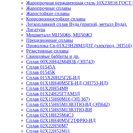
Жаропрочная нержавеющая сталь 10Х23Н18 ГОСТ 
Жаропрочные сплавы
Жаростойкие сплавы
Коррозионностойкие сплавы
Легкоплавкий сплав Вуда (припой, металл Вуда).
Лигатура
Мишметалл МЦ50Ж6, МЦ50Ж3
Прецизионные сплавы
Проволока Св-01Х23Н28М3Д3Т (электрод, ЭП516)
Резистивные сплавы
Свинцовые баббиты и др.
Сплав 00Х20Н42М4В3Б (ЭП743)
Сплав 01545А
Сплав 01545К
Сплав 015Х20Н25Г2Б-ИД
Сплав 01Х18Н40М5ГБ-ИД (ЭП753-ИД)
Сплав 01Х20Н54М9
Сплав 01Х24Н25Г7АМ3Д
Сплав 02Х15Н60М16 (ЭП 367)
Сплав 02Х15Н65М13В3ТЮ-ВД (ЭП642)
Сплав 02Х15Н65М13В3ТЮ-ВИ
Сплав 02Х18Н25М4С3
Сплав 02Х18Н40М5Г2ТФРЮ-ИД
Сплав 02Х22Н50М7
Сплав 02Х22Н52М11