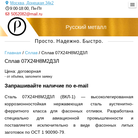
Москва, Донецкая 34к2
9:00-18:00, Пн-Пт
5052082@mail.ru
Русский металл
Просто. Надежно. Быстро.
Главная
/
Сплав
/
Сплав 07Х24Н8М2Д3Л
Сплав 07Х24Н8М2Д3Л
Цена: договорная
- от объёма, заполните заявку
Запрашивайте наличие по e-mail
Сталь 07Х24Н8М2Д3Л (ВКЛ-1) — высоколегированная
коррозионностойкая нержавеющая сталь аустенитно-
ферритного класса для фасонных отливок. Разработана
специально для авиационной промышленности и
поставляется исключительно в виде фасонных литых
заготовок по ОСТ 1 90090-79.