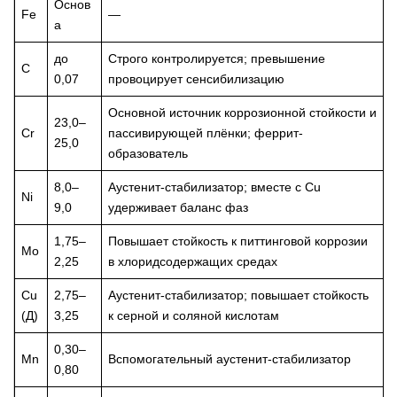
Основ
Fe
—
а
до
Строго контролируется; превышение
C
0,07
провоцирует сенсибилизацию
Основной источник коррозионной стойкости и
23,0–
Cr
пассивирующей плёнки; феррит-
25,0
образователь
8,0–
Аустенит-стабилизатор; вместе с Cu
Ni
9,0
удерживает баланс фаз
1,75–
Повышает стойкость к питтинговой коррозии
Mo
2,25
в хлоридсодержащих средах
Cu
2,75–
Аустенит-стабилизатор; повышает стойкость
(Д)
3,25
к серной и соляной кислотам
0,30–
Mn
Вспомогательный аустенит-стабилизатор
0,80