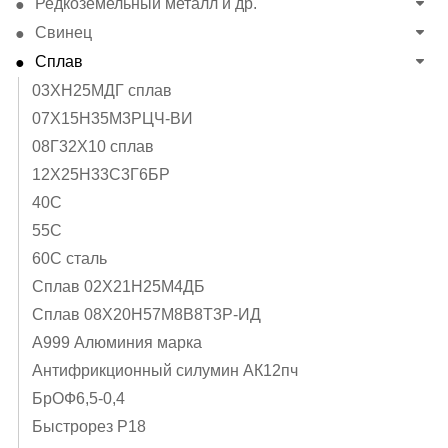
Редкоземельный металл и др.
Свинец
Сплав
03ХН25МДГ сплав
07Х15Н35М3РЦЧ-ВИ
08Г32Х10 сплав
12Х25Н33С3Г6БР
40C
55С
60С сталь
Cплав 02Х21Н25М4ДБ
Cплав 08Х20Н57М8В8Т3Р-ИД
А999 Алюминия марка
Антифрикционный силумин АК12пч
БрОФ6,5-0,4
Быстрорез Р18