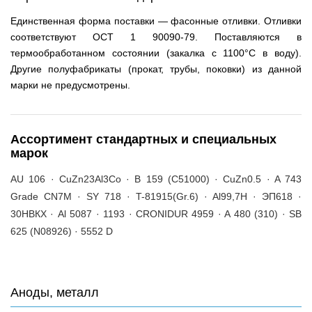
Единственная форма поставки — фасонные отливки. Отливки
соответствуют ОСТ 1 90090-79. Поставляются в
термообработанном состоянии (закалка с 1100°C в воду).
Другие полуфабрикаты (прокат, трубы, поковки) из данной
марки не предусмотрены.
Ассортимент стандартных и специальных
марок
AU 106 · CuZn23Al3Co · B 159 (C51000) · CuZn0.5 · A 743
Grade CN7M · SY 718 · T-81915(Gr.6) · Al99,7H · ЭП618 ·
30НВКХ · Al 5087 · 1193 · CRONIDUR 4959 · A 480 (310) · SB
625 (N08926) · 5552 D
Аноды, металл