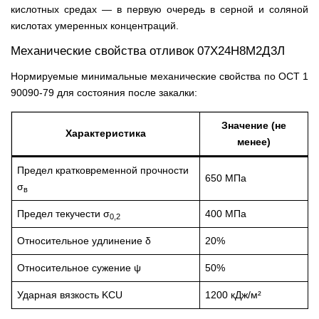
кислотных средах — в первую очередь в серной и соляной
кислотах умеренных концентраций.
Механические свойства отливок 07Х24Н8М2Д3Л
Нормируемые минимальные механические свойства по ОСТ 1
90090-79 для состояния после закалки:
Значение (не
Характеристика
менее)
Предел кратковременной прочности
650 МПа
σ
в
Предел текучести σ
400 МПа
0,2
Относительное удлинение δ
20%
Относительное сужение ψ
50%
Ударная вязкость KCU
1200 кДж/м²