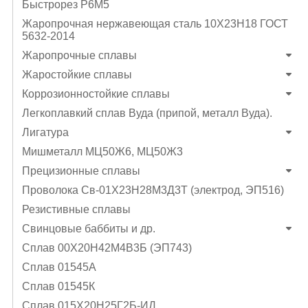
Быстрорез Р6М5
Жаропрочная нержавеющая сталь 10Х23Н18 ГОСТ
5632-2014
Жаропрочные сплавы
Жаростойкие сплавы
Коррозионностойкие сплавы
Легкоплавкий сплав Вуда (припой, металл Вуда).
Лигатура
Мишметалл МЦ50Ж6, МЦ50Ж3
Прецизионные сплавы
Проволока Св-01Х23Н28М3Д3Т (электрод, ЭП516)
Резистивные сплавы
Свинцовые баббиты и др.
Сплав 00Х20Н42М4В3Б (ЭП743)
Сплав 01545А
Сплав 01545К
Сплав 015Х20Н25Г2Б-ИД