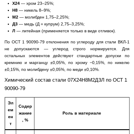
Х24
— хром 23–25%;
Н8
— никель 8–9%;
М2
— молибден 1,75–2,25%;
Д3
— медь (Д = купрум) 2,75–3,25%;
Л
— литейная (применяется только в виде отливок).
По ОСТ 1 90090-79 отклонения по углероду для стали ВКЛ-1
не допускаются — углерод строго нормируется. Для
остальных элементов действуют стандартные допуски по
кремнию и марганцу ±0,05%, по хрому −0,15%, по никелю
±0,15%, по молибдену ±0,05%, по меди ±0,10%.
Химический состав стали 07Х24Н8М2Д3Л по ОСТ 1
90090-79
Эл
Содер
ем
жание
Роль в материале
ен
, %
т