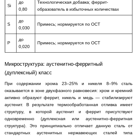
до
Технологическая добавка; феррит-
Si
0,80
образователь в избыточных количествах
до
S
Примесь; нормируется по ОСТ
0,030
до
P
Примесь; нормируется по ОСТ
0,020
Микроструктура: аустенитно-ферритный
(дуплексный) класс
При содержании хрома 23–25% и никеля 8–9% сталь
оказывается в зоне двухфазного равновесия: хром и кремний
активно образуют феррит, никель и медь — стабилизируют
аустенит. В результате термообработанная отливка имеет
структуру, в которой аустенит и феррит присутствуют
одновременно (дуплексная или аустенитно-ферритная
структура). Это принципиально отличает данную сталь от
стандартных аустенитных нержавеющих сталей типа