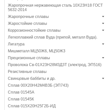
Жаропрочная нержавеющая сталь 10Х23Н18 ГОСТ
5632-2014
Жаропрочные сплавы
Жаростойкие сплавы
Коррозионностойкие сплавы
Легкоплавкий сплав Вуда (припой, металл Вуда).
Лигатура
Мишметалл МЦ50Ж6, МЦ50Ж3
Прецизионные сплавы
Проволока Св-01Х23Н28М3Д3Т (электрод, ЭП516)
Резистивные сплавы
Свинцовые баббиты и др.
Сплав 00Х20Н42М4В3Б (ЭП743)
Сплав 01545А
Сплав 01545К
Сплав 015Х20Н25Г2Б-ИД