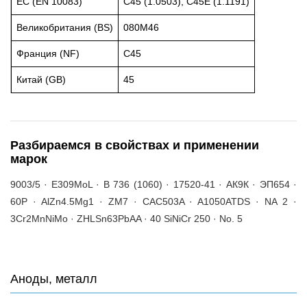
ЕС (EN 10083)
C45 (1.0503), C45E (1.1191)
Великобритания (BS)
080M46
Франция (NF)
C45
Китай (GB)
45
Разбираемся в свойствах и применении
марок
9003/5 · E309MoL · B 736 (1060) · 17520-41 · АК9К · ЭП654 ·
60P · AlZn4.5Mg1 · ZM7 · CAC503A · A1050ATDS · NA 2 ·
3Cr2MnNiMo · ZHLSn63PbAA · 40 SiNiCr 250 · No. 5
Аноды, металл