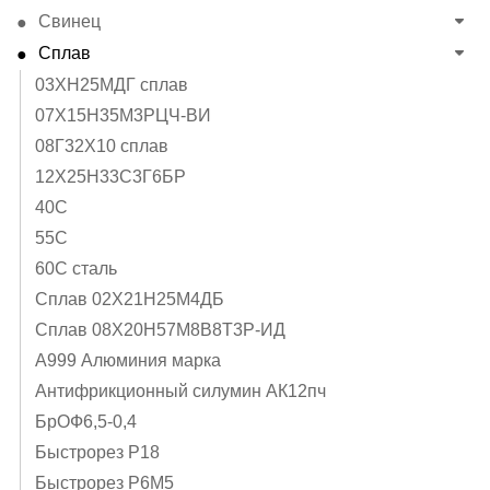
Свинец
Сплав
03ХН25МДГ сплав
07Х15Н35М3РЦЧ-ВИ
08Г32Х10 сплав
12Х25Н33С3Г6БР
40C
55С
60С сталь
Cплав 02Х21Н25М4ДБ
Cплав 08Х20Н57М8В8Т3Р-ИД
А999 Алюминия марка
Антифрикционный силумин АК12пч
БрОФ6,5-0,4
Быстрорез Р18
Быстрорез Р6М5