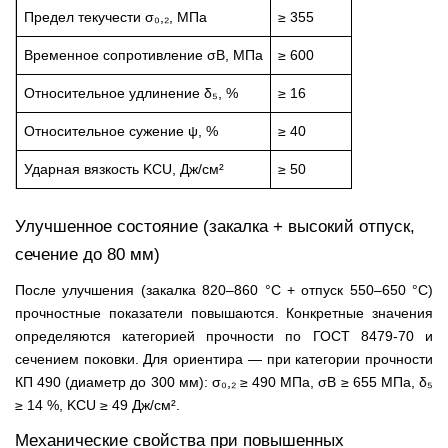
Предел текучести σ₀,₂, МПа
≥ 355
Временное сопротивление σB, МПа
≥ 600
Относительное удлинение δ₅, %
≥ 16
Относительное сужение ψ, %
≥ 40
Ударная вязкость KCU, Дж/см²
≥ 50
Улучшенное состояние (закалка + высокий отпуск,
сечение до 80 мм)
После улучшения (закалка 820–860 °C + отпуск 550–650 °C)
прочностные показатели повышаются. Конкретные значения
определяются категорией прочности по ГОСТ 8479-70 и
сечением поковки. Для ориентира — при категории прочности
КП 490 (диаметр до 300 мм): σ₀,₂ ≥ 490 МПа, σB ≥ 655 МПа, δ₅
≥ 14 %, KCU ≥ 49 Дж/см².
Механические свойства при повышенных