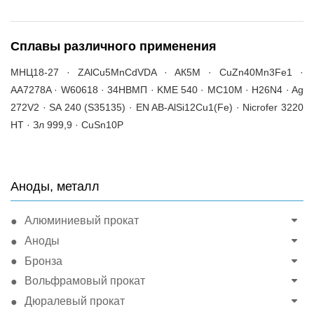
Сплавы различного применения
МНЦ18-27 · ZAlCu5MnCdVDA · АК5М · CuZn40Mn3Fe1 ·
AA7278A · W60618 · 34НВМП · KME 540 · MC10M · H26N4 · Ag
272V2 · SA 240 (S35135) · EN AB-AlSi12Cu1(Fe) · Nicrofer 3220
HT · Зл 999,9 · CuSn10P
Аноды, металл
Алюминиевый прокат
Аноды
Бронза
Вольфрамовый прокат
Дюралевый прокат