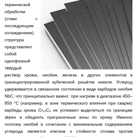
термической
обработки
(отжиг с
последующим
охлаждением)
структура
представляет
собой
однофазный
твёрдый
раствор хрома, ниобия, железа и других элементов в
гранецентрированной кубической решётке никеля. Углерод
удерживается в связанном состоянии в виде карбидов ниобия
NbC, что принципиально важно: при нагреве в диапазоне 450–
850 °С (например, в зоне термического влияния при сварке)
карбиды хрома Cr₂₃C₆ не успевают выделиться по границам
зёрен и обеднить приграничные зоны по хрому. Именно
поэтому ниобий в сочетании с минимальным содержанием
углерода является ключом к стойкости сплава против