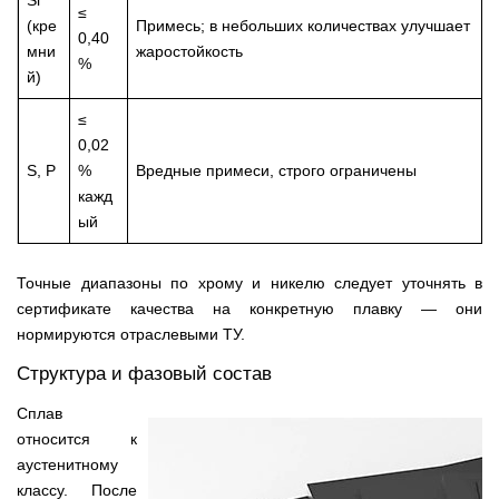
Si
≤
(кре
Примесь; в небольших количествах улучшает
0,40
мни
жаростойкость
%
й)
≤
0,02
S, P
%
Вредные примеси, строго ограничены
кажд
ый
Точные диапазоны по хрому и никелю следует уточнять в
сертификате качества на конкретную плавку — они
нормируются отраслевыми ТУ.
Структура и фазовый состав
Сплав
относится к
аустенитному
классу. После