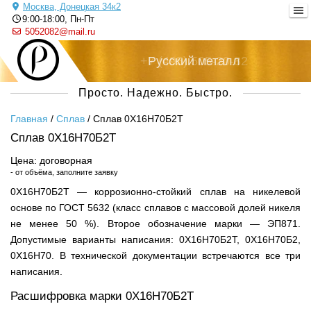
Москва, Донецкая 34к2
9:00-18:00, Пн-Пт
5052082@mail.ru
+7 (495) 505-20-82
Русский металл
Просто. Надежно. Быстро.
Главная
/
Сплав
/
Сплав 0Х16Н70Б2Т
Сплав 0Х16Н70Б2Т
Цена: договорная
- от объёма, заполните заявку
0Х16Н70Б2Т — коррозионно-стойкий сплав на никелевой
основе по ГОСТ 5632 (класс сплавов с массовой долей никеля
не менее 50 %). Второе обозначение марки — ЭП871.
Допустимые варианты написания: 0Х16Н70Б2T, 0Х16Н70Б2,
0Х16Н70. В технической документации встречаются все три
написания.
Расшифровка марки 0Х16Н70Б2Т