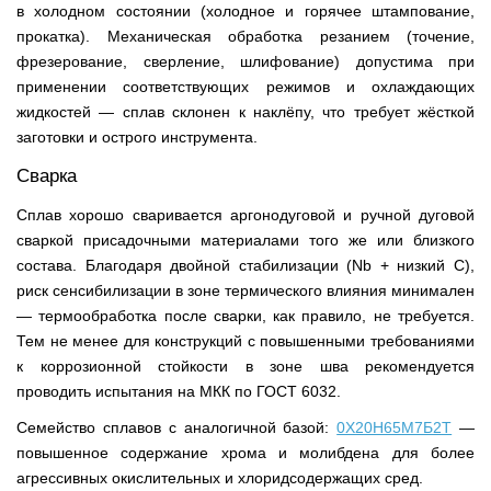
в холодном состоянии (холодное и горячее штампование,
прокатка). Механическая обработка резанием (точение,
фрезерование, сверление, шлифование) допустима при
применении соответствующих режимов и охлаждающих
жидкостей — сплав склонен к наклёпу, что требует жёсткой
заготовки и острого инструмента.
Сварка
Сплав хорошо сваривается аргонодуговой и ручной дуговой
сваркой присадочными материалами того же или близкого
состава. Благодаря двойной стабилизации (Nb + низкий C),
риск сенсибилизации в зоне термического влияния минимален
— термообработка после сварки, как правило, не требуется.
Тем не менее для конструкций с повышенными требованиями
к коррозионной стойкости в зоне шва рекомендуется
проводить испытания на МКК по ГОСТ 6032.
Семейство сплавов с аналогичной базой:
0Х20Н65М7Б2Т
—
повышенное содержание хрома и молибдена для более
агрессивных окислительных и хлоридсодержащих сред.