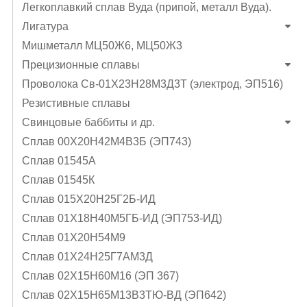
Легкоплавкий сплав Вуда (припой, металл Вуда).
Лигатура
Мишметалл МЦ50Ж6, МЦ50Ж3
Прецизионные сплавы
Проволока Св-01Х23Н28М3Д3Т (электрод, ЭП516)
Резистивные сплавы
Свинцовые баббиты и др.
Сплав 00Х20Н42М4В3Б (ЭП743)
Сплав 01545А
Сплав 01545К
Сплав 015Х20Н25Г2Б-ИД
Сплав 01Х18Н40М5ГБ-ИД (ЭП753-ИД)
Сплав 01Х20Н54М9
Сплав 01Х24Н25Г7АМ3Д
Сплав 02Х15Н60М16 (ЭП 367)
Сплав 02Х15Н65М13В3ТЮ-ВД (ЭП642)