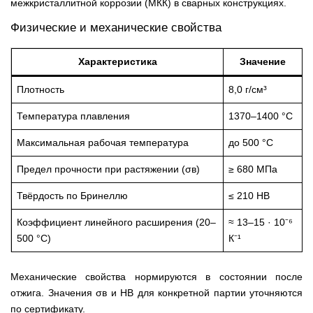
межкристаллитной коррозии (МКК) в сварных конструкциях.
Физические и механические свойства
Характеристика
Значение
Плотность
8,0 г/см³
Температура плавления
1370–1400 °С
Максимальная рабочая температура
до 500 °С
Предел прочности при растяжении (σв)
≥ 680 МПа
Твёрдость по Бринеллю
≤ 210 HB
Коэффициент линейного расширения (20–
≈ 13–15 · 10⁻⁶
500 °С)
К⁻¹
Механические свойства нормируются в состоянии после
отжига. Значения σв и HB для конкретной партии уточняются
по сертификату.