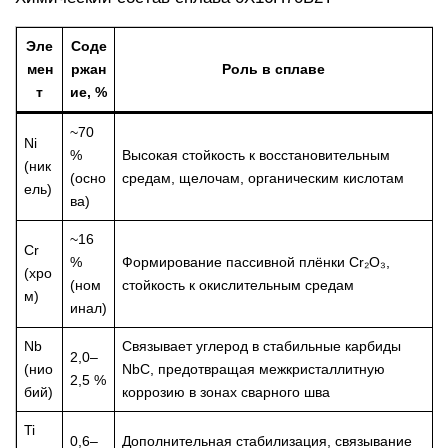
Эле
Соде
мен
ржан
Роль в сплаве
т
ие, %
~70
Ni
%
Высокая стойкость к восстановительным
(ник
(осно
средам, щелочам, органическим кислотам
ель)
ва)
~16
Cr
%
Формирование пассивной плёнки Cr₂O₃,
(хро
(ном
стойкость к окислительным средам
м)
инал)
Nb
Связывает углерод в стабильные карбиды
2,0–
(нио
NbC, предотвращая межкристаллитную
2,5 %
бий)
коррозию в зонах сварного шва
Ti
0,6–
Дополнительная стабилизация, связывание