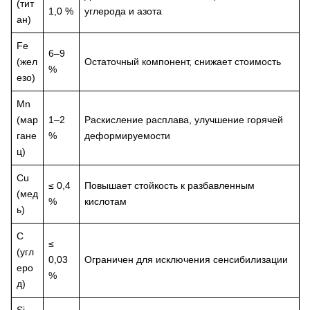
(тит
1,0 %
углерода и азота
ан)
Fe
6–9
(жел
Остаточный компонент, снижает стоимость
%
езо)
Mn
(мар
1–2
Раскисление расплава, улучшение горячей
гане
%
деформируемости
ц)
Cu
≤ 0,4
Повышает стойкость к разбавленным
(мед
%
кислотам
ь)
C
≤
(угл
0,03
Ограничен для исключения сенсибилизации
еро
%
д)