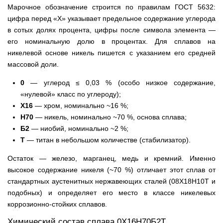
Марочное обозначение строится по правилам ГОСТ 5632:
цифра перед «Х» указывает предельное содержание углерода
в сотых долях процента, цифры после символа элемента —
его номинальную долю в процентах. Для сплавов на
никелевой основе никель пишется с указанием его средней
массовой доли.
0
— углерод ≤ 0,03 % (особо низкое содержание,
«нулевой» класс по углероду);
Х16
— хром, номинально ~16 %;
Н70
— никель, номинально ~70 %, основа сплава;
Б2
— ниобий, номинально ~2 %;
Т
— титан в небольшом количестве (стабилизатор).
Остаток — железо, марганец, медь и кремний. Именно
высокое содержание никеля (~70 %) отличает этот сплав от
стандартных аустенитных нержавеющих сталей (08Х18Н10Т и
подобных) и определяет его место в классе никелевых
коррозионно-стойких сплавов.
Химический состав сплава 0Х16Н70Б2Т