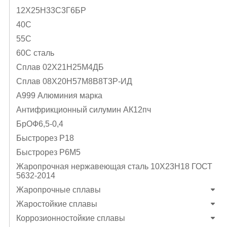
12Х25Н33С3Г6БР
40C
55С
60С сталь
Cплав 02Х21Н25М4ДБ
Cплав 08Х20Н57М8В8Т3Р-ИД
А999 Алюминия марка
Антифрикционный силумин АК12пч
БрОФ6,5-0,4
Быстрорез Р18
Быстрорез Р6М5
Жаропрочная нержавеющая сталь 10Х23Н18 ГОСТ
5632-2014
Жаропрочные сплавы
Жаростойкие сплавы
Коррозионностойкие сплавы