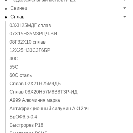
Свинец
Сплав
03ХН25МДГ сплав
07Х15Н35М3РЦЧ-ВИ
08Г32Х10 сплав
12Х25Н33С3Г6БР
40C
55С
60С сталь
Cплав 02Х21Н25М4ДБ
Cплав 08Х20Н57М8В8Т3Р-ИД
А999 Алюминия марка
Антифрикционный силумин АК12пч
БрОФ6,5-0,4
Быстрорез Р18