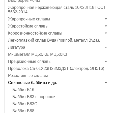
Быстрорез Р6М5
Жаропрочная нержавеющая сталь 10Х23Н18 ГОСТ
5632-2014
Жаропрочные сплавы
Жаростойкие сплавы
Коррозионностойкие сплавы
Легкоплавкий сплав Вуда (припой, металл Вуда).
Лигатура
Мишметалл МЦ50Ж6, МЦ50Ж3
Прецизионные сплавы
Проволока Св-01Х23Н28М3Д3Т (электрод, ЭП516)
Резистивные сплавы
Свинцовые баббиты и др.
Баббит Б16
Баббит Б83 в порошке
Баббит Б83С
Баббит Б88