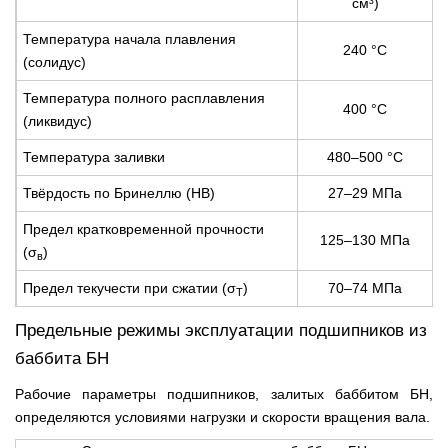
см³)
Температура начала плавления
240 °С
(солидус)
Температура полного расплавления
400 °С
(ликвидус)
Температура заливки
480–500 °С
Твёрдость по Бринеллю (HB)
27–29 МПа
Предел кратковременной прочности
125–130 МПа
(σ
)
в
Предел текучести при сжатии (σ
)
70–74 МПа
T
Предельные режимы эксплуатации подшипников из
баббита БН
Рабочие параметры подшипников, залитых баббитом БН,
определяются условиями нагрузки и скорости вращения вала.