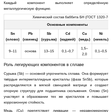
Каждый компонент выполняет определённую
металлургическую функцию.
Химический состав баббита БН (ГОСТ 1320-74)
Основные компоненты
Sn
Pb
Sb
Cd
Cu
Ni
(олово)
(свинец)
(сурьма)
(кадмий)
(медь)
(никель)
1,5–
9–11
основа
13–15
0,1–0,7
0,1–0,5
2,0
Роль легирующих компонентов в сплаве
Сурьма (Sb) — основной упрочнитель сплава. Она формирует
твёрдые интерметаллидные кристаллы (фаза SnSb), которые
распределяются в мягкой свинцовой матрице и создают
опорную структуру для подшипника скольжения. Олово (Sn)
участвует в образовании тех же кристаллов и повышает
коррозионную стойкость.
Медь (Cu) препятствует ликвации — неравномерному