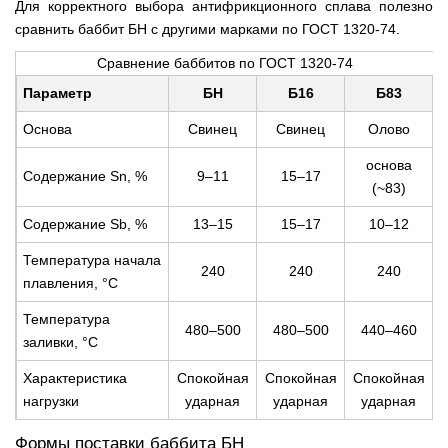
Для корректного выбора антифрикционного сплава полезно
сравнить баббит БН с другими марками по ГОСТ 1320-74.
Сравнение баббитов по ГОСТ 1320-74
Параметр
БН
Б16
Б83
Основа
Свинец
Свинец
Олово
основа
Содержание Sn, %
9–11
15–17
(~83)
Содержание Sb, %
13–15
15–17
10–12
Температура начала
240
240
240
плавления, °С
Температура
480–500
480–500
440–460
заливки, °С
Характеристика
Спокойная
Спокойная
Спокойная
нагрузки
ударная
ударная
ударная
Формы поставки баббита БН