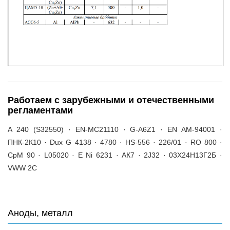
Работаем с зарубежными и отечественными
регламентами
A 240 (S32550) · EN-MC21110 · G-A6Z1 · EN AM-94001 ·
ПНК-2К10 · Dux G 4138 · 4780 · HS-556 · 226/01 · RO 800 ·
СрМ 90 · L05020 · E Ni 6231 · АК7 · 2J32 · 03Х24Н13Г2Б ·
VWW 2C
Аноды, металл