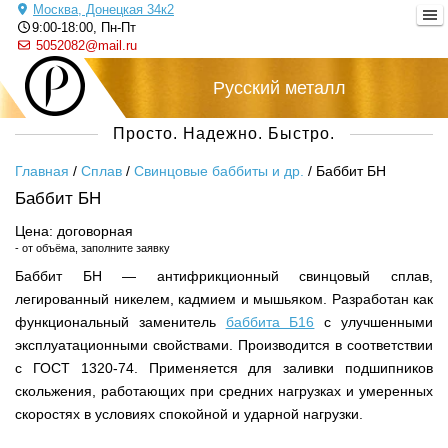
Москва, Донецкая 34к2
9:00-18:00, Пн-Пт
5052082@mail.ru
Русский металл
Просто. Надежно. Быстро.
Главная
/
Сплав
/
Свинцовые баббиты и др.
/
Баббит БН
Баббит БН
Цена: договорная
- от объёма, заполните заявку
Баббит БН — антифрикционный свинцовый сплав,
легированный никелем, кадмием и мышьяком. Разработан как
функциональный заменитель
баббита Б16
с улучшенными
эксплуатационными свойствами. Производится в соответствии
с ГОСТ 1320-74. Применяется для заливки подшипников
скольжения, работающих при средних нагрузках и умеренных
скоростях в условиях спокойной и ударной нагрузки.