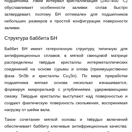
подшипника. Узкий интервал кристаллизации (240–400 °С)
обуславливает особенности заливки: сплав быстро
затвердевает, поэтому БН оптимален для подшипников
небольших размеров и простой конфигурации поверхности
заливки.
Структура баббита БН
Баббит БН имеет гетерогенную структуру, типичную для
антифрикционных сплавов: в мягкой свинцовой матрице
распределены твёрдые кристаллы интерметаллических
соединений на основе сурьмы и олова (преимущественно
фаза SnSb и кристаллы Cu
Sn). По мере приработки
3
подшипника мягкая основа несколько изнашивается,
формируя микрорельеф с углублениями, удерживающими
смазку. Твёрдые кристаллы выступают над поверхностью и
создают фактическую поверхность скольжения, воспринимая
нагрузку от шейки вала.
Такое сочетание мягкой основы и твёрдых включений
обеспечивает баббиту ключевые антифрикционные качества: