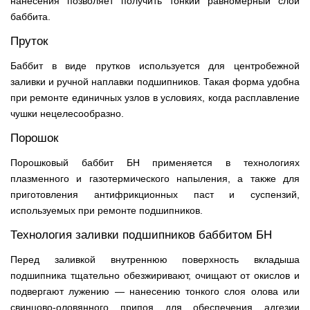
нанесения позволяет получить тонкий равномерный слой
баббита.
Пруток
Баббит в виде прутков используется для центробежной
заливки и ручной наплавки подшипников. Такая форма удобна
при ремонте единичных узлов в условиях, когда расплавление
чушки нецелесообразно.
Порошок
Порошковый баббит БН применяется в технологиях
плазменного и газотермического напыления, а также для
приготовления антифрикционных паст и суспензий,
используемых при ремонте подшипников.
Технология заливки подшипников баббитом БН
Перед заливкой внутреннюю поверхность вкладыша
подшипника тщательно обезжиривают, очищают от окислов и
подвергают лужению — нанесению тонкого слоя олова или
свинцово-оловянного припоя для обеспечения адгезии