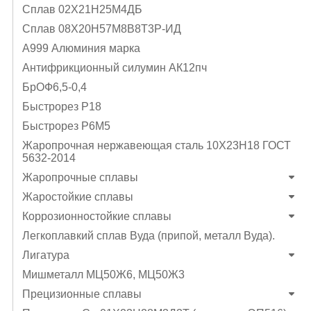
Cплав 02Х21Н25М4ДБ
Cплав 08Х20Н57М8В8Т3Р-ИД
А999 Алюминия марка
Антифрикционный силумин АК12пч
БрОФ6,5-0,4
Быстрорез Р18
Быстрорез Р6М5
Жаропрочная нержавеющая сталь 10Х23Н18 ГОСТ
5632-2014
Жаропрочные сплавы
Жаростойкие сплавы
Коррозионностойкие сплавы
Легкоплавкий сплав Вуда (припой, металл Вуда).
Лигатура
Мишметалл МЦ50Ж6, МЦ50Ж3
Прецизионные сплавы