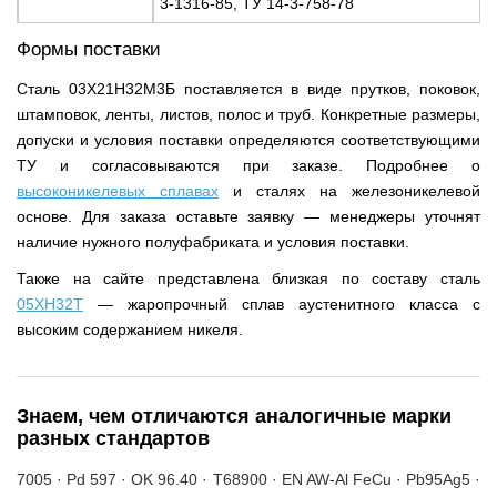
3-1316-85, ТУ 14-3-758-78
Формы поставки
Сталь 03Х21Н32М3Б поставляется в виде прутков, поковок,
штамповок, ленты, листов, полос и труб. Конкретные размеры,
допуски и условия поставки определяются соответствующими
ТУ и согласовываются при заказе. Подробнее о
высоконикелевых сплавах
и сталях на железоникелевой
основе. Для заказа оставьте заявку — менеджеры уточнят
наличие нужного полуфабриката и условия поставки.
Также на сайте представлена близкая по составу сталь
05ХН32Т
— жаропрочный сплав аустенитного класса с
высоким содержанием никеля.
Знаем, чем отличаются аналогичные марки
разных стандартов
7005 · Pd 597 · OK 96.40 · T68900 · EN AW-Al FeCu · Pb95Ag5 ·