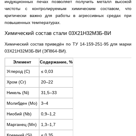
индукционных печах позволяет получить металл высокой
чистоты с контролируемым химическим составом, что
критически важно для работы в агрессивных средах при
повышенных температурах.
Химический состав стали 03Х21Н32М3Б-ВИ
Химический состав приведён по ТУ 14-159-251-95 для марки
03Х21Н32М3Б-ВИ (ЭП864-ВИ).
Элемент
Содержание, %
Углерод (C)
≤ 0,03
Хром (Cr)
20–22
Никель (Ni)
31,5–33
Молибден (Mo)
3–4
Ниобий (Nb)
0,9–1,2
Марганец (Mn)
1,3–1,7
Кремний (Si)
≤ 0,35