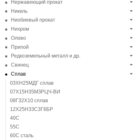
Нержавеющий прокат
Никель
Ниобиевый прокат
Нихром
Олово
Припой
Редкоземельный металл и др.
Свинец
Сплав
03ХН25МДГ сплав
07Х15Н35М3РЦЧ-ВИ
08Г32Х10 сплав
12Х25Н33С3Г6БР
40C
55С
60С сталь