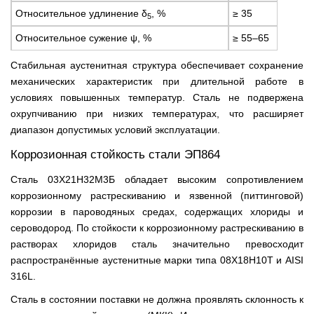
Относительное удлинение δ
, %
≥ 35
5
Относительное сужение ψ, %
≥ 55–65
Стабильная аустенитная структура обеспечивает сохранение
механических характеристик при длительной работе в
условиях повышенных температур. Сталь не подвержена
охрупчиванию при низких температурах, что расширяет
диапазон допустимых условий эксплуатации.
Коррозионная стойкость стали ЭП864
Сталь 03Х21Н32М3Б обладает высоким сопротивлением
коррозионному растрескиванию и язвенной (питтинговой)
коррозии в пароводяных средах, содержащих хлориды и
сероводород. По стойкости к коррозионному растрескиванию в
растворах хлоридов сталь значительно превосходит
распространённые аустенитные марки типа 08Х18Н10Т и AISI
316L.
Сталь в состоянии поставки не должна проявлять склонность к