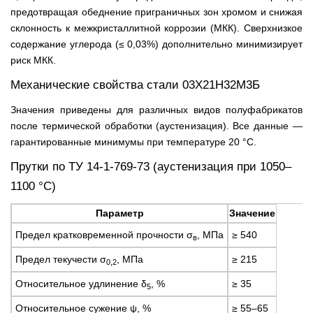
предотвращая обеднение приграничных зон хромом и снижая
склонность к межкристаллитной коррозии (МКК). Сверхнизкое
содержание углерода (≤ 0,03%) дополнительно минимизирует
риск МКК.
Механические свойства стали 03Х21Н32М3Б
Значения приведены для различных видов полуфабрикатов
после термической обработки (аустенизация). Все данные —
гарантированные минимумы при температуре 20 °С.
Прутки по ТУ 14-1-769-73 (аустенизация при 1050–
1100 °С)
Параметр
Значение
Предел кратковременной прочности σ
, МПа
≥ 540
в
Предел текучести σ
, МПа
≥ 215
0,2
Относительное удлинение δ
, %
≥ 35
5
Относительное сужение ψ, %
≥ 55–65