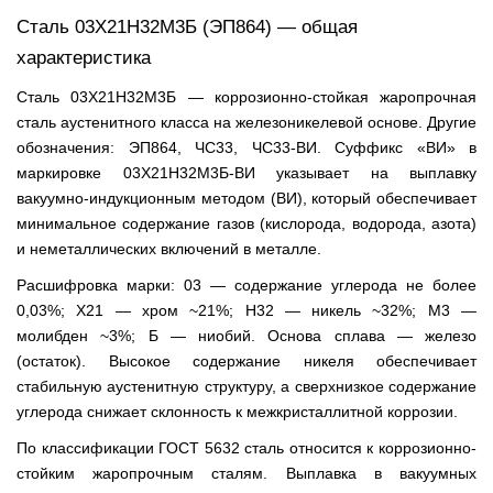
Сталь 03Х21Н32М3Б (ЭП864) — общая
характеристика
Сталь 03Х21Н32М3Б — коррозионно-стойкая жаропрочная
сталь аустенитного класса на железоникелевой основе. Другие
обозначения: ЭП864, ЧС33, ЧС33-ВИ. Суффикс «ВИ» в
маркировке 03Х21Н32М3Б-ВИ указывает на выплавку
вакуумно-индукционным методом (ВИ), который обеспечивает
минимальное содержание газов (кислорода, водорода, азота)
и неметаллических включений в металле.
Расшифровка марки: 03 — содержание углерода не более
0,03%; Х21 — хром ~21%; Н32 — никель ~32%; М3 —
молибден ~3%; Б — ниобий. Основа сплава — железо
(остаток). Высокое содержание никеля обеспечивает
стабильную аустенитную структуру, а сверхнизкое содержание
углерода снижает склонность к межкристаллитной коррозии.
По классификации ГОСТ 5632 сталь относится к коррозионно-
стойким жаропрочным сталям. Выплавка в вакуумных