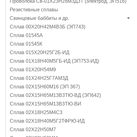
Проволока Св-01Х23Н28М3Д3Т (электрод, ЭП516)
Резистивные сплавы
Свинцовые баббиты и др.
Сплав 00Х20Н42М4В3Б (ЭП743)
Сплав 01545А
Сплав 01545К
Сплав 015Х20Н25Г2Б-ИД
Сплав 01Х18Н40М5ГБ-ИД (ЭП753-ИД)
Сплав 01Х20Н54М9
Сплав 01Х24Н25Г7АМ3Д
Сплав 02Х15Н60М16 (ЭП 367)
Сплав 02Х15Н65М13В3ТЮ-ВД (ЭП642)
Сплав 02Х15Н65М13В3ТЮ-ВИ
Сплав 02Х18Н25М4С3
Сплав 02Х18Н40М5Г2ТФРЮ-ИД
Сплав 02Х22Н50М7