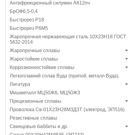
Антифрикционный силумин АК12пч
БрОФ6,5-0,4
Быстрорез Р18
Быстрорез Р6М5
Жаропрочная нержавеющая сталь 10Х23Н18 ГОСТ
5632-2014
Жаропрочные сплавы
Жаростойкие сплавы
Коррозионностойкие сплавы
Легкоплавкий сплав Вуда (припой, металл Вуда).
Лигатура
Мишметалл МЦ50Ж6, МЦ50Ж3
Прецизионные сплавы
Проволока Св-01Х23Н28М3Д3Т (электрод, ЭП516)
Резистивные сплавы
Свинцовые баббиты и др.
Сплав 00Х20Н42М4В3Б (ЭП743)