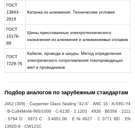
ГОСТ
13843-
Катанка из алюминия. Технические условия
2019
ГОСТ
Шины прессованные электротехнического
15176-
назначения из алюминия и алюминиевых сплавов
89
Кабели, провода и шнуры. Метод определения
ГОСТ
электрического сопротивления токопроводящих
7229-76
жил и проводников
Подбор аналогов по зарубежным стандартам
J452 (309) · Carpenter Glass Sealing "42-6" · ANC 15 · A-59G-Y4
· B-Cu84MnNi-965/1000 · C-6130 · 2.1203 · 4926 · B5356 · 2111
· 5794 D · 5872 C · 3.4001.00 · E Ni 6627 · C 3771 BD · EN
13920-8 · CW121C