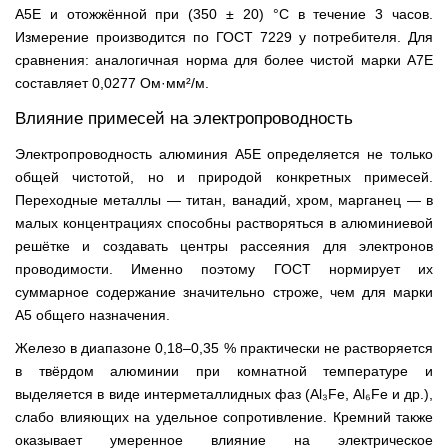
А5Е и отожжённой при (350 ± 20) °C в течение 3 часов.
Измерение производится по ГОСТ 7229 у потребителя. Для
сравнения: аналогичная норма для более чистой марки А7Е
составляет 0,0277 Ом·мм²/м.
Влияние примесей на электропроводность
Электропроводность алюминия А5Е определяется не только
общей чистотой, но и природой конкретных примесей.
Переходные металлы — титан, ванадий, хром, марганец — в
малых концентрациях способны растворяться в алюминиевой
решётке и создавать центры рассеяния для электронов
проводимости. Именно поэтому ГОСТ нормирует их
суммарное содержание значительно строже, чем для марки
А5 общего назначения.
Железо в диапазоне 0,18–0,35 % практически не растворяется
в твёрдом алюминии при комнатной температуре и
выделяется в виде интерметаллидных фаз (Al₃Fe, Al₆Fe и др.),
слабо влияющих на удельное сопротивление. Кремний также
оказывает умеренное влияние на электрическое