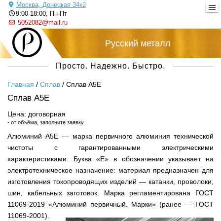
Москва, Донецкая 34к2
9:00-18:00, Пн-Пт
5052082@mail.ru
Русский металл
Просто. Надежно. Быстро.
Главная
/
Сплав
/
Сплав А5Е
Сплав А5Е
Цена: договорная
- от объёма, заполните заявку
Алюминий А5Е — марка первичного алюминия технической
чистоты с гарантированными электрическими
характеристиками. Буква «Е» в обозначении указывает на
электротехническое назначение: материал предназначен для
изготовления токопроводящих изделий — катанки, проволоки,
шин, кабельных заготовок. Марка регламентирована ГОСТ
11069-2019 «Алюминий первичный. Марки» (ранее — ГОСТ
11069-2001).