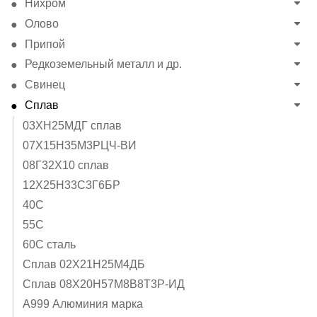
Нихром
Олово
Припой
Редкоземельный металл и др.
Свинец
Сплав
03ХН25МДГ сплав
07Х15Н35М3РЦЧ-ВИ
08Г32Х10 сплав
12Х25Н33С3Г6БР
40C
55С
60С сталь
Cплав 02Х21Н25М4ДБ
Cплав 08Х20Н57М8В8Т3Р-ИД
А999 Алюминия марка