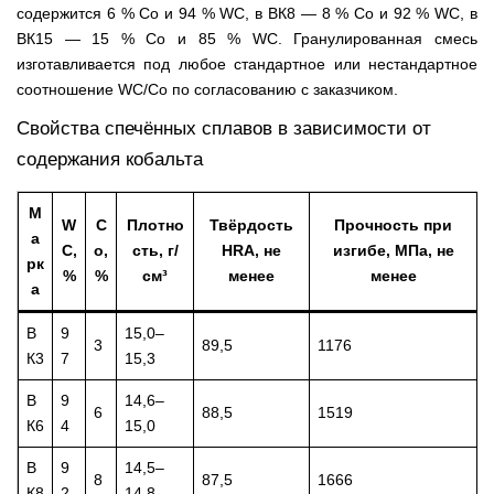
содержится 6 % Co и 94 % WC, в ВК8 — 8 % Co и 92 % WC, в
ВК15 — 15 % Co и 85 % WC. Гранулированная смесь
изготавливается под любое стандартное или нестандартное
соотношение WC/Co по согласованию с заказчиком.
Свойства спечённых сплавов в зависимости от
содержания кобальта
М
W
C
Плотно
Твёрдость
Прочность при
а
C,
o,
сть, г/
HRA, не
изгибе, МПа, не
рк
%
%
см³
менее
менее
а
В
9
15,0–
3
89,5
1176
К3
7
15,3
В
9
14,6–
6
88,5
1519
К6
4
15,0
В
9
14,5–
8
87,5
1666
К8
2
14,8