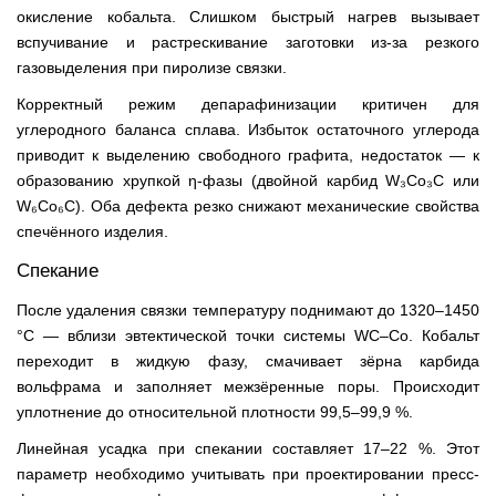
окисление кобальта. Слишком быстрый нагрев вызывает
вспучивание и растрескивание заготовки из-за резкого
газовыделения при пиролизе связки.
Корректный режим депарафинизации критичен для
углеродного баланса сплава. Избыток остаточного углерода
приводит к выделению свободного графита, недостаток — к
образованию хрупкой η-фазы (двойной карбид W₃Co₃C или
W₆Co₆C). Оба дефекта резко снижают механические свойства
спечённого изделия.
Спекание
После удаления связки температуру поднимают до 1320–1450
°C — вблизи эвтектической точки системы WC–Co. Кобальт
переходит в жидкую фазу, смачивает зёрна карбида
вольфрама и заполняет межзёренные поры. Происходит
уплотнение до относительной плотности 99,5–99,9 %.
Линейная усадка при спекании составляет 17–22 %. Этот
параметр необходимо учитывать при проектировании пресс-