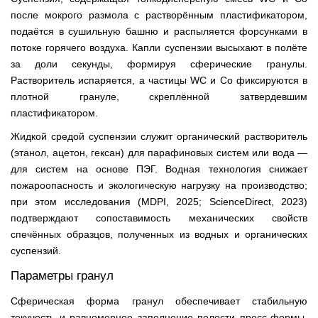
после мокрого размола с растворённым пластификатором,
подаётся в сушильную башню и распыляется форсунками в
потоке горячего воздуха. Капли суспензии высыхают в полёте
за доли секунды, формируя сферические гранулы.
Растворитель испаряется, а частицы WC и Co фиксируются в
плотной грануле, скреплённой затвердевшим
пластификатором.
Жидкой средой суспензии служит органический растворитель
(этанол, ацетон, гексан) для парафиновых систем или вода —
для систем на основе ПЭГ. Водная технология снижает
пожароопасность и экологическую нагрузку на производство;
при этом исследования (MDPI, 2025; ScienceDirect, 2023)
подтверждают сопоставимость механических свойств
спечённых образцов, полученных из водных и органических
суспензий.
Параметры гранул
Сферическая форма гранул обеспечивает стабильную
текучесть и равномерное заполнение полости пресс-формы.