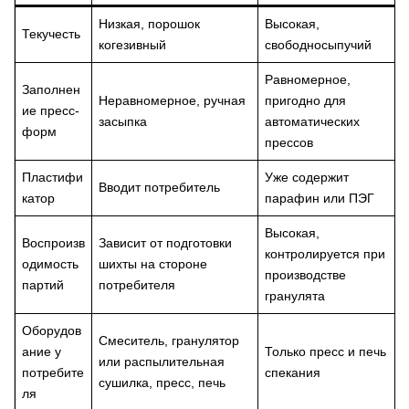
Низкая, порошок
Высокая,
Текучесть
когезивный
свободносыпучий
Равномерное,
Заполнен
Неравномерное, ручная
пригодно для
ие пресс-
засыпка
автоматических
форм
прессов
Пластифи
Уже содержит
Вводит потребитель
катор
парафин или ПЭГ
Высокая,
Воспроизв
Зависит от подготовки
контролируется при
одимость
шихты на стороне
производстве
партий
потребителя
гранулята
Оборудов
Смеситель, гранулятор
ание у
Только пресс и печь
или распылительная
потребите
спекания
сушилка, пресс, печь
ля