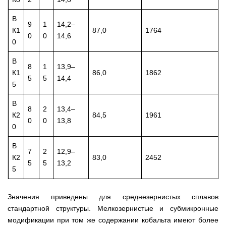
В
9
1
14,2–
К1
87,0
1764
0
0
14,6
0
В
8
1
13,9–
К1
86,0
1862
5
5
14,4
5
В
8
2
13,4–
К2
84,5
1961
0
0
13,8
0
В
7
2
12,9–
К2
83,0
2452
5
5
13,2
5
Значения приведены для среднезернистых сплавов
стандартной структуры. Мелкозернистые и субмикронные
модификации при том же содержании кобальта имеют более