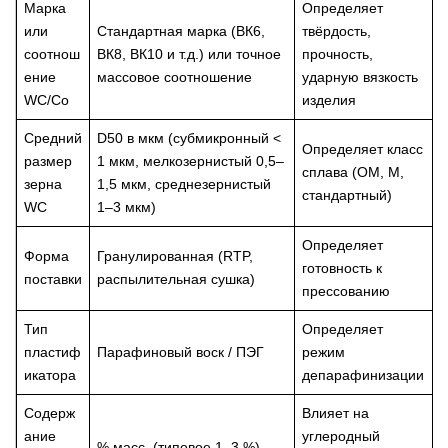
Марка
Определяет
или
Стандартная марка (ВК6,
твёрдость,
соотнош
ВК8, ВК10 и т.д.) или точное
прочность,
ение
массовое соотношение
ударную вязкость
WC/Co
изделия
Средний
D50 в мкм (субмикронный <
Определяет класс
размер
1 мкм, мелкозернистый 0,5–
сплава (ОМ, М,
зерна
1,5 мкм, среднезернистый
стандартный)
WC
1–3 мкм)
Определяет
Форма
Гранулированная (RTP,
готовность к
поставки
распылительная сушка)
прессованию
Тип
Определяет
пластиф
Парафиновый воск / ПЭГ
режим
икатора
депарафинизации
Содерж
Влияет на
ание
углеродный
% масс. (типовое 1–3 %)