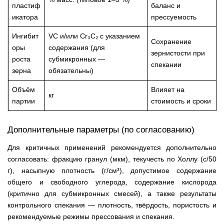
пластиф
баланс и
икатора
прессуемость
Ингибит
VC и/или Cr₃C₂ с указанием
Сохранение
оры
содержания (для
зернистости при
роста
субмикронных —
спекании
зерна
обязательны)
Объём
Влияет на
кг
партии
стоимость и сроки
Дополнительные параметры (по согласованию)
Для критичных применений рекомендуется дополнительно
согласовать: фракцию гранул (мкм), текучесть по Холлу (с/50
г), насыпную плотность (г/см³), допустимое содержание
общего и свободного углерода, содержание кислорода
(критично для субмикронных смесей), а также результаты
контрольного спекания — плотность, твёрдость, пористость и
рекомендуемые режимы прессования и спекания.