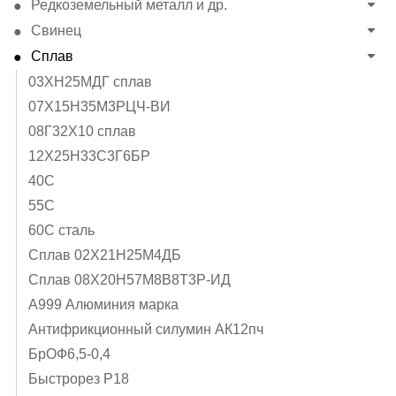
Редкоземельный металл и др.
Свинец
Сплав
03ХН25МДГ сплав
07Х15Н35М3РЦЧ-ВИ
08Г32Х10 сплав
12Х25Н33С3Г6БР
40C
55С
60С сталь
Cплав 02Х21Н25М4ДБ
Cплав 08Х20Н57М8В8Т3Р-ИД
А999 Алюминия марка
Антифрикционный силумин АК12пч
БрОФ6,5-0,4
Быстрорез Р18