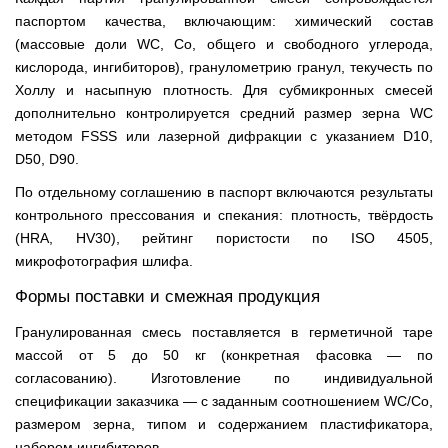
паспортом качества, включающим: химический состав
(массовые доли WC, Co, общего и свободного углерода,
кислорода, ингибиторов), гранулометрию гранул, текучесть по
Холлу и насыпную плотность. Для субмикронных смесей
дополнительно контролируется средний размер зерна WC
методом FSSS или лазерной дифракции с указанием D10,
D50, D90.
По отдельному соглашению в паспорт включаются результаты
контрольного прессования и спекания: плотность, твёрдость
(HRA, HV30), рейтинг пористости по ISO 4505,
микрофотография шлифа.
Формы поставки и смежная продукция
Гранулированная смесь поставляется в герметичной таре
массой от 5 до 50 кг (конкретная фасовка — по
согласованию). Изготовление по индивидуальной
спецификации заказчика — с заданным соотношением WC/Co,
размером зерна, типом и содержанием пластификатора,
набором ингибиторов.