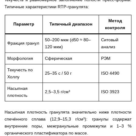
Типичные характеристики RTP-гранулята:
Метод
Параметр
Типичный диапазон
контроля
50–200 мкм (d50 ≈ 80–
Ситовый
Фракция гранул
120 мкм)
анализ
Морфология
Сферическая
РЭМ
Текучесть по
25–35 с / 50 г
ISO 4490
Холлу
Насыпная
2,5–3,5 г/см³
ISO 3923
плотность
Насыпная плотность гранулята значительно ниже плотности
спечённого сплава (12,9–15,3 г/см³): гранулы содержат
внутренние поры, межгранульные промежутки и 1–3 %
органического пластификатора по массе.