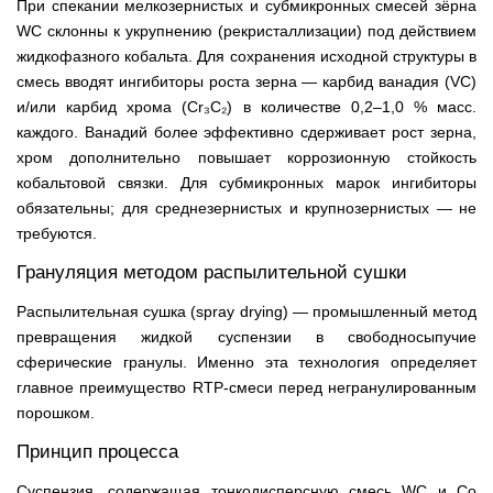
При спекании мелкозернистых и субмикронных смесей зёрна
WC склонны к укрупнению (рекристаллизации) под действием
жидкофазного кобальта. Для сохранения исходной структуры в
смесь вводят ингибиторы роста зерна — карбид ванадия (VC)
и/или карбид хрома (Cr₃C₂) в количестве 0,2–1,0 % масс.
каждого. Ванадий более эффективно сдерживает рост зерна,
хром дополнительно повышает коррозионную стойкость
кобальтовой связки. Для субмикронных марок ингибиторы
обязательны; для среднезернистых и крупнозернистых — не
требуются.
Грануляция методом распылительной сушки
Распылительная сушка (spray drying) — промышленный метод
превращения жидкой суспензии в свободносыпучие
сферические гранулы. Именно эта технология определяет
главное преимущество RTP-смеси перед негранулированным
порошком.
Принцип процесса
Суспензия, содержащая тонкодисперсную смесь WC и Co