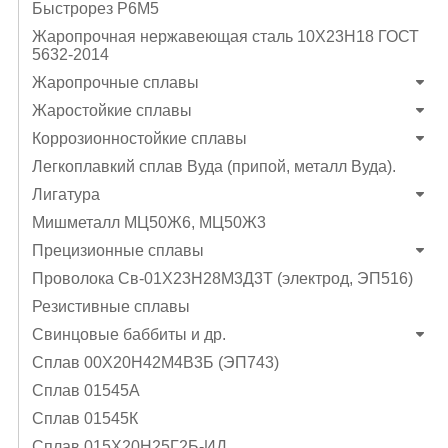
Быстрорез Р6М5
Жаропрочная нержавеющая сталь 10Х23Н18 ГОСТ
5632-2014
Жаропрочные сплавы
Жаростойкие сплавы
Коррозионностойкие сплавы
Легкоплавкий сплав Вуда (припой, металл Вуда).
Лигатура
Мишметалл МЦ50Ж6, МЦ50Ж3
Прецизионные сплавы
Проволока Св-01Х23Н28М3Д3Т (электрод, ЭП516)
Резистивные сплавы
Свинцовые баббиты и др.
Сплав 00Х20Н42М4В3Б (ЭП743)
Сплав 01545А
Сплав 01545К
Сплав 015Х20Н25Г2Б-ИД