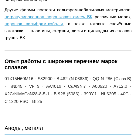
Другие формы поставки вольфрам-кобальтовых материалов:
негранулированная порошковая смесь ВК
различных марок,
порошок вольфрам-кобальт
, а также готовые спечённые
заготовки — пластины, стержни, диски и цилиндры из сплавов
группы ВК.
Опыт работы с широким перечнем марок
сплавов
01Х15Н60М16 · S32900 · B 462 (N 06686) · QQ N-286 (Class B)
· TiNb45 · VF 9 · AA4019 · CuAl9Ni7 · A08520 · A712.0 ·
X2CrNiMoCoN28-8-5-1 · B 928 (5086) · 390Y.1 · Ni 6205 · 40С ·
C 1220 PSC · ВТ25
Аноды, металл