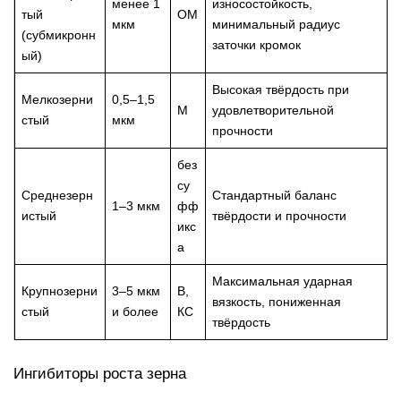
менее 1
износостойкость,
тый
ОМ
мкм
минимальный радиус
(субмикронн
заточки кромок
ый)
Высокая твёрдость при
Мелкозерни
0,5–1,5
М
удовлетворительной
стый
мкм
прочности
без
су
Среднезерн
Стандартный баланс
1–3 мкм
фф
истый
твёрдости и прочности
икс
а
Максимальная ударная
Крупнозерни
3–5 мкм
В,
вязкость, пониженная
стый
и более
КС
твёрдость
Ингибиторы роста зерна