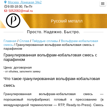
Москва, Донецкая 34к2
9:00-18:00, Пн-Пт
5052082@mail.ru
Русский металл
Просто. Надежно. Быстро.
Главная
/
Сплав
/
Твёрдые сплавы
/
Вольфрам-кобальтовая
смесь
/
Гранулированная вольфрам-кобальтовая смесь с
парафином
Гранулированная вольфрам-кобальтовая смесь с
парафином
Цена: договорная
- от объёма, заполните заявку
Что такое гранулированная вольфрам-кобальтовая
смесь
Гранулированная вольфрам-кобальтовая смесь —
порошковый полуфабрикат, готовый к прессованию (в
международной терминологии — RTP, Ready-to-Press). Смесь