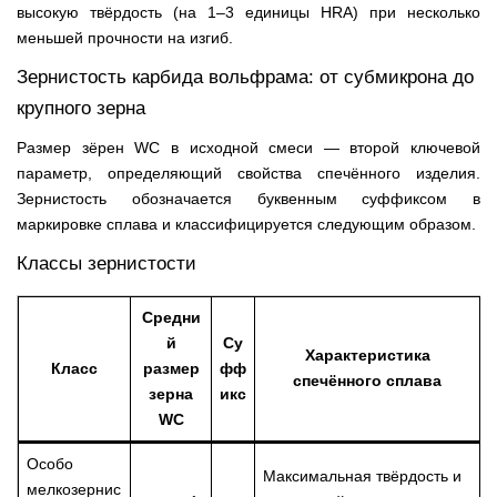
высокую твёрдость (на 1–3 единицы HRA) при несколько
меньшей прочности на изгиб.
Зернистость карбида вольфрама: от субмикрона до
крупного зерна
Размер зёрен WC в исходной смеси — второй ключевой
параметр, определяющий свойства спечённого изделия.
Зернистость обозначается буквенным суффиксом в
маркировке сплава и классифицируется следующим образом.
Классы зернистости
Средни
й
Су
Характеристика
Класс
размер
фф
спечённого сплава
зерна
икс
WC
Особо
Максимальная твёрдость и
мелкозернис