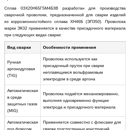
Сплав 03Х20Н65Г5М4Б3В разработан для производства
сварочной проволоки, предназначенной для сварки изделий
из коррозионностойкого сплава ХН46Б (ЭП350). Проволока
марки ЭК32 применяется в качестве присадочного материала
при следующих видах сварки:
Вид сварки
Особенности применения
Проволока используется как
Ручная
присадочный пруток при сварке
аргонодуговая
неплавящимся вольфрамовым
(TIG)
электродом в среде аргона
Автоматическая
Проволока подаётся механизированно,
в среде
выполняя одновременно функции
защитных газов
электрода и присадочного материала
(MIG)
Автоматическая
Применяется совместно с флюсами для
под флюсом
сварки толстостенных конструкций