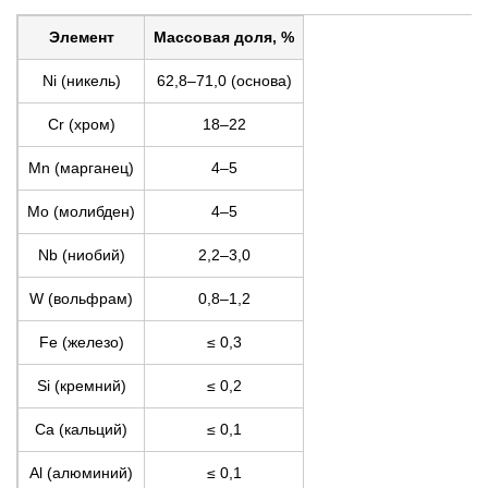
Элемент
Массовая доля, %
Ni (никель)
62,8–71,0 (основа)
Cr (хром)
18–22
Mn (марганец)
4–5
Mo (молибден)
4–5
Nb (ниобий)
2,2–3,0
W (вольфрам)
0,8–1,2
Fe (железо)
≤ 0,3
Si (кремний)
≤ 0,2
Ca (кальций)
≤ 0,1
Al (алюминий)
≤ 0,1