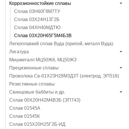
Коррозионностойкие сплавы
Сплав 03Н60Г8М7ТУ
Сплав 03Х24Н13Г2Б
Сплав 04ХН40МДТЮ
Сплав 03Х20Н65Г5М4Б3В
Легкоплавкий сплав Вуда (припой, металл Вуда).
Лигатура
Мишметалл МЦ50Ж6, МЦ50Ж3
Прецизионные сплавы
Проволока Св-01Х23Н28М3Д3Т (электрод, ЭП516)
Резистивные сплавы
Свинцовые баббиты и др.
Сплав 00Х20Н42М4В3Б (ЭП743)
Сплав 01545А
Сплав 01545К
Сплав 015Х20Н25Г2Б-ИД