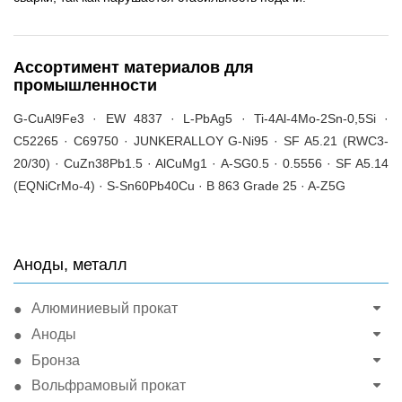
Ассортимент материалов для
промышленности
G-CuAl9Fe3 · EW 4837 · L-PbAg5 · Ti-4Al-4Mo-2Sn-0,5Si ·
C52265 · C69750 · JUNKERALLOY G-Ni95 · SF A5.21 (RWC3-
20/30) · CuZn38Pb1.5 · AlCuMg1 · A-SG0.5 · 0.5556 · SF A5.14
(EQNiCrMo-4) · S-Sn60Pb40Cu · B 863 Grade 25 · A-Z5G
Аноды, металл
Алюминиевый прокат
Аноды
Бронза
Вольфрамовый прокат