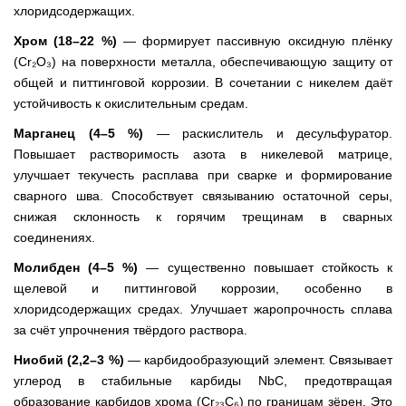
хлоридсодержащих.
Хром (18–22 %)
— формирует пассивную оксидную плёнку
(Cr₂O₃) на поверхности металла, обеспечивающую защиту от
общей и питтинговой коррозии. В сочетании с никелем даёт
устойчивость к окислительным средам.
Марганец (4–5 %)
— раскислитель и десульфуратор.
Повышает растворимость азота в никелевой матрице,
улучшает текучесть расплава при сварке и формирование
сварного шва. Способствует связыванию остаточной серы,
снижая склонность к горячим трещинам в сварных
соединениях.
Молибден (4–5 %)
— существенно повышает стойкость к
щелевой и питтинговой коррозии, особенно в
хлоридсодержащих средах. Улучшает жаропрочность сплава
за счёт упрочнения твёрдого раствора.
Ниобий (2,2–3 %)
— карбидообразующий элемент. Связывает
углерод в стабильные карбиды NbC, предотвращая
образование карбидов хрома (Cr₂₃C₆) по границам зёрен. Это