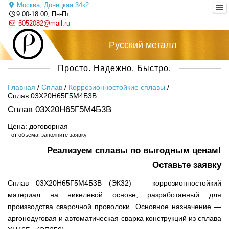
Москва, Донецкая 34к2
9:00-18:00, Пн-Пт
5052082@mail.ru
Русский металл
Просто. Надежно. Быстро.
Главная
/
Сплав
/
Коррозионностойкие сплавы
/
Сплав 03Х20Н65Г5М4Б3В
Сплав 03Х20Н65Г5М4Б3В
Цена: договорная
- от объёма, заполните заявку
Реализуем сплавы по выгодным ценам!
Оставьте заявку
Сплав 03Х20Н65Г5М4Б3В (ЭК32) — коррозионностойкий
материал на никелевой основе, разработанный для
производства сварочной проволоки. Основное назначение —
аргонодуговая и автоматическая сварка конструкций из сплава