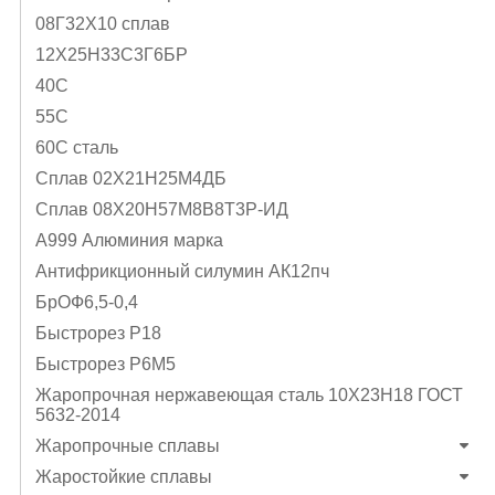
08Г32Х10 сплав
12Х25Н33С3Г6БР
40C
55С
60С сталь
Cплав 02Х21Н25М4ДБ
Cплав 08Х20Н57М8В8Т3Р-ИД
А999 Алюминия марка
Антифрикционный силумин АК12пч
БрОФ6,5-0,4
Быстрорез Р18
Быстрорез Р6М5
Жаропрочная нержавеющая сталь 10Х23Н18 ГОСТ
5632-2014
Жаропрочные сплавы
Жаростойкие сплавы