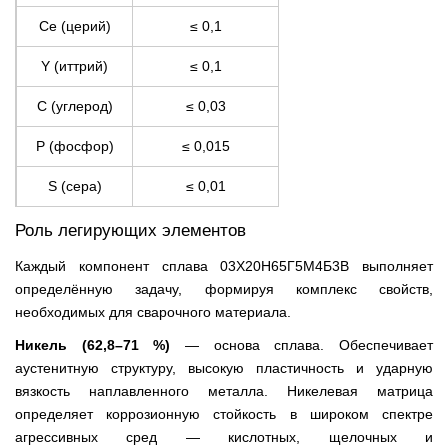
Ce (церий)
≤ 0,1
Y (иттрий)
≤ 0,1
C (углерод)
≤ 0,03
P (фосфор)
≤ 0,015
S (сера)
≤ 0,01
Роль легирующих элементов
Каждый компонент сплава 03Х20Н65Г5М4Б3В выполняет
определённую задачу, формируя комплекс свойств,
необходимых для сварочного материала.
Никель (62,8–71 %)
— основа сплава. Обеспечивает
аустенитную структуру, высокую пластичность и ударную
вязкость наплавленного металла. Никелевая матрица
определяет коррозионную стойкость в широком спектре
агрессивных сред — кислотных, щелочных и