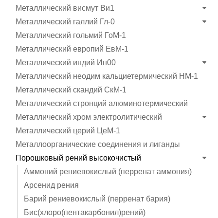
Металлический висмут Ви1
Металлический галлий Гл-0
Металлический гольмий ГоМ-1
Металлический европий ЕвМ-1
Металлический индий Ин00
Металлический неодим кальциетермический НМ-1
Металлический скандий СкМ-1
Металлический стронций алюминотермический
Металлический хром электролитический
Металлический церий ЦеМ-1
Металлоорганические соединения и лиганды
Порошковый рений высокочистый
Аммоний рениевокислый (перренат аммония)
Арсенид рения
Барий рениевокислый (перренат бария)
Бис(хлоро(пентакарбонил)рений)