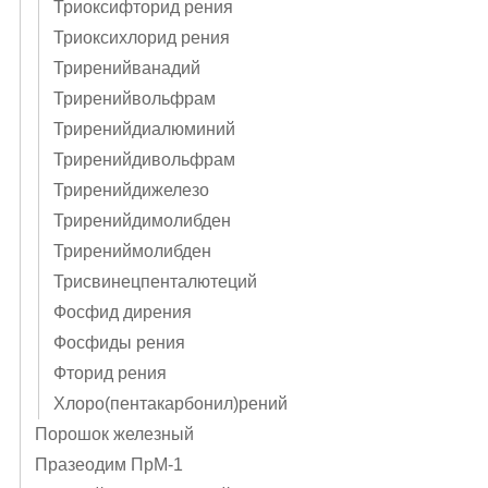
Триоксифторид рения
Триоксихлорид рения
Триренийванадий
Триренийвольфрам
Триренийдиалюминий
Триренийдивольфрам
Триренийдижелезо
Триренийдимолибден
Трирениймолибден
Трисвинецпенталютеций
Фосфид дирения
Фосфиды рения
Фторид рения
Хлоро(пентакарбонил)рений
Порошок железный
Празеодим ПрМ-1