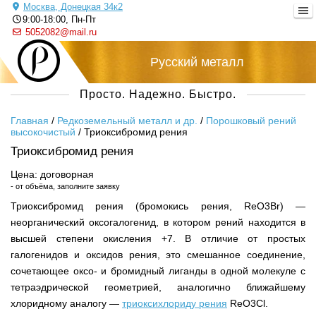
Москва, Донецкая 34к2
9:00-18:00, Пн-Пт
5052082@mail.ru
Русский металл
Просто. Надежно. Быстро.
Главная
/
Редкоземельный металл и др.
/
Порошковый рений
высокочистый
/
Триоксибромид рения
Триоксибромид рения
Цена: договорная
- от объёма, заполните заявку
Триоксибромид рения (бромокись рения, ReO3Br) —
неорганический оксогалогенид, в котором рений находится в
высшей степени окисления +7. В отличие от простых
галогенидов и оксидов рения, это смешанное соединение,
сочетающее оксо- и бромидный лиганды в одной молекуле с
тетраэдрической геометрией, аналогично ближайшему
хлоридному аналогу —
триоксихлориду рения
ReO3Cl.