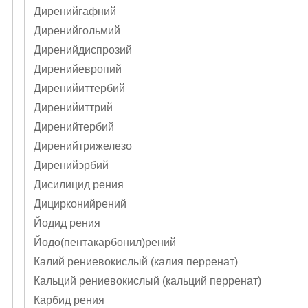
Диренийгафний
Диренийгольмий
Диренийдиспрозий
Диренийевропий
Диренийиттербий
Диренийиттрий
Диренийтербий
Диренийтрижелезо
Диренийэрбий
Дисилицид рения
Дицирконийрений
Йодид рения
Йодо(пентакарбонил)рений
Калий рениевокислый (калия перренат)
Кальций рениевокислый (кальций перренат)
Карбид рения