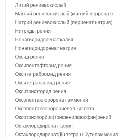
Литий рениевокислый
Магний рениевокислый (магний перренат)
Натрий рениевокислый (перренат натрия)
Нитриды рения
Нонагидридоренат калия
Нонагидридоренат натрия
Оксид рения
Оксипентафторид рения
Окситетрабромид рения
Окситетрахлорид рения
Окситрифторид рения
Оксопентахлороренат аммония
Оксопентахлорорениевая кислота
Оксотрихлорбис(трифенилфосфин)рений
Октахлородиренат калия
Октахлородиренат(III) тетра-н-бутиламмония