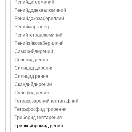
Ренийдигерманий
Ренийдодекаалюминий
Ренийдокозабериллий
Рениймарганец
Ренийтетраалюминий
Ренийэйкозабериллий
Самарийдирений
Селенид рения
Силицид дирения
Силицид рения
Скандийдирений
Сульфид рения
Тетракозаренийпентагафний
Тетрафосфид трирения
Триборид гептарения
Триоксибромид рения