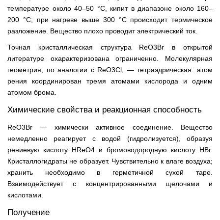
температуре около 40–50 °C, кипит в диапазоне около 160–
200 °C; при нагреве выше 300 °C происходит термическое
разложение. Вещество плохо проводит электрический ток.
Точная кристаллическая структура ReO3Br в открытой
литературе охарактеризована ограниченно. Молекулярная
геометрия, по аналогии с ReO3Cl, — тетраэдрическая: атом
рения координирован тремя атомами кислорода и одним
атомом брома.
Химические свойства и реакционная способность
ReO3Br — химически активное соединение. Вещество
немедленно реагирует с водой (гидролизуется), образуя
рениевую кислоту HReO4 и бромоводородную кислоту HBr.
Кристаллогидраты не образует. Чувствительно к влаге воздуха;
хранить необходимо в герметичной сухой таре.
Взаимодействует с концентрированными щелочами и
кислотами.
Получение