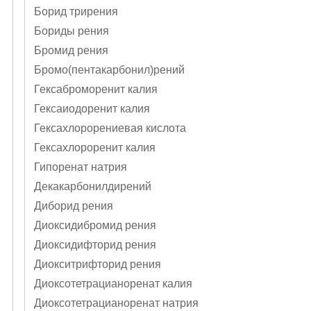
Борид трирения
Бориды рения
Бромид рения
Бромо(пентакарбонил)рений
Гексаброморенит калия
Гексаиодоренит калия
Гексахлорорениевая кислота
Гексахлороренит калия
Гипоренат натрия
Декакарбонилдирений
Диборид рения
Диоксидибромид рения
Диоксидифторид рения
Диокситрифторид рения
Диоксотетрацианоренат калия
Диоксотетрацианоренат натрия