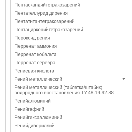
Пентаскандийтетракозарений
Пентателлурид дирения
Пентатитантетракозарений
Пентацирконийтетракозарений
Пероксид рения
Перренат аммония
Перренат кобальта
Перренат серебра
Рениевая кислота
Рений металлический
Рений металлический (таблетка/штабик)
водородного восстановления ТУ 48-19-92-88
Ренийалюминий
Ренийгафний
Ренийгексаалюминий
Ренийдибериллий