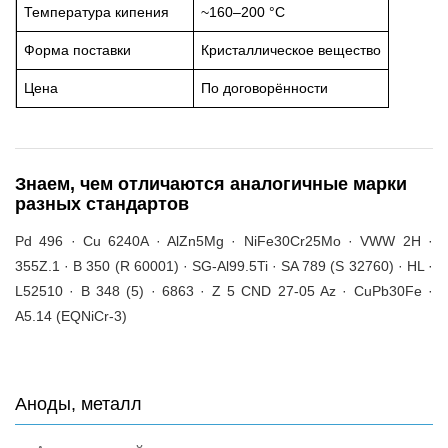
Температура кипения
~160–200 °C
Форма поставки
Кристаллическое вещество
Цена
По договорённости
Знаем, чем отличаются аналогичные марки
разных стандартов
Pd 496 · Cu 6240A · AlZn5Mg · NiFe30Cr25Mo · VWW 2H ·
355Z.1 · B 350 (R 60001) · SG-Al99.5Ti · SA 789 (S 32760) · HL ·
L52510 · B 348 (5) · 6863 · Z 5 CND 27-05 Az · CuPb30Fe ·
A5.14 (EQNiCr-3)
Аноды, металл